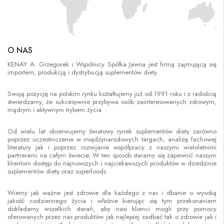
O NAS
KENAY A. Grzegorek i Wspólnicy Spółka Jawna jest firmą zajmującą się
importem, produkcją i dystrybucją suplementów diety.
Swoją pozycję na polskim rynku kształtujemy już od 1991 roku i z radością
stwierdzamy, że sukcesywnie przybywa osób zainteresowanych zdrowym,
mądrym i aktywnym trybem życia.
Od wielu lat obserwujemy światowy rynek suplementów diety zarówno
poprzez uczestniczenie w międzynarodowych targach, analizę fachowej
literatury jak i poprzez rozwijanie współpracy z naszymi wieloletnimi
partnerami na całym świecie. W ten sposób staramy się zapewnić naszym
klientom dostęp do najnowszych i najciekawszych produktów w dziedzinie
suplementów diety oraz superfoods.
Wiemy jak ważne jest zdrowie dla każdego z nas i dbanie o wysoką
jakość codziennego życia i właśnie kierując się tym przekonaniem
dokładamy wszelkich starań, aby nasi klienci mogli przy pomocy
oferowanych przez nas produktów jak najlepiej zadbać tak o zdrowie jak i