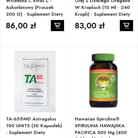
Witamina C Kwas L -
Olej Z Dzikiego Oregano
Askorbinowy (proszek
W Kroplach (10 Ml - 240
200 G) - Suplement Diety
Kropli) - Suplement Diety
86,00 zł
83,00 zł
TA-65®MD Astragalus
Hawaiian Spirulina®
100 UNITS (30 Kapsułek)
SPIRULINA HAWAJSKA
- Suplement Diety
PACIFICA 500 Mg (400