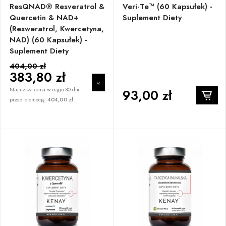
ResQNAD® Resveratrol &
Veri-Te™ (60 Kapsułek) -
Quercetin & NAD+
Suplement Diety
(resweratrol, Kwercetyna,
NAD) (60 Kapsułek) -
Suplement Diety
404,00 zł
383,80 zł
Najniższa cena w ciągu 30 dni
93,00 zł
przed promocją:
404,00 zł