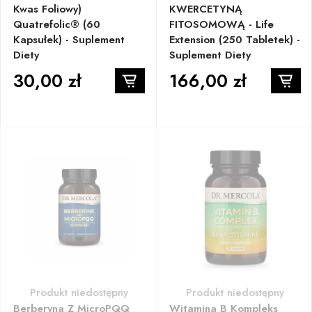
Kwas Foliowy)
KWERCETYNĄ
Quatrefolic® (60
FITOSOMOWĄ - Life
Kapsułek) - Suplement
Extension (250 Tabletek) -
Diety
Suplement Diety
30,00 zł
166,00 zł
Produkt niedostępny
Produkt niedostępny
Berberyna Z MicroPQQ
Witamina B Kompleks