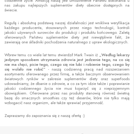
codzienne życie. Ambicją naszą jest umożliwienie Państwu dokonania u
nas zakupu najlepszych suplementów diety obecnie dostępnych na
świecie.
Regułą i absolutną podstawą naszej działalności jest wnikliwa weryfikacja
każdego producenta, stosowanych przez niego technologii, kontroli
jakości używanych surowców do produkcji i produktu końcowego. Zaletą
oferowanych Państwu suplementów diety jest niewątpliwie fakt, że
zawierają one składniki pochodzenia naturalnego z upraw ekologicznych.
Wbrew temu co wiele lat temu stwierdził Mark Twain iż
„Według lekarzy
jedynym sposobem utrzymania zdrowia jest jedzenie tego, na co się
nie ma chęci, picie tego, czego się nie lubi i robienie tego, czego by
się wolało nie robić”
- naszą codzienną pracą nad rozszerzaniem
asortymentu oferowanego przez firmę, a także bacznym obserwowaniem
światowych rynków w zakresie suplementów diety oraz superfoods
udowadniamy, że dbanie o zdrowie, a co za tym idzie także i poprawianie
jakości codziennego życia nie musi kojarzyć się z nieprzyjemnym
obowiązkiem. Oferowane przez nas produkty stanowią również świetną
bazę do smacznych smoothies czy też deserów, które nie tylko mają
wzbogacić nasz organizm, ale także sprawiać przyjemność.
Zapraszamy do zapoznania się z naszą ofertą :)