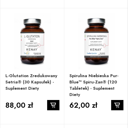
L-Glutation Zredukowany
Spirulina Niebieska Pur-
Setria® (30 Kapsułek) -
Blue™ Spiru-Zan® (120
Suplement Diety
Tabletek) - Suplement
Diety
88,00 zł
62,00 zł