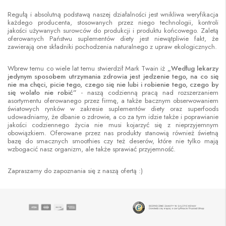
Regułą i absolutną podstawą naszej działalności jest wnikliwa weryfikacja
każdego producenta, stosowanych przez niego technologii, kontroli
jakości używanych surowców do produkcji i produktu końcowego. Zaletą
oferowanych Państwu suplementów diety jest niewątpliwie fakt, że
zawierają one składniki pochodzenia naturalnego z upraw ekologicznych.
Wbrew temu co wiele lat temu stwierdził Mark Twain iż
„Według lekarzy
jedynym sposobem utrzymania zdrowia jest jedzenie tego, na co się
nie ma chęci, picie tego, czego się nie lubi i robienie tego, czego by
się wolało nie robić”
- naszą codzienną pracą nad rozszerzaniem
asortymentu oferowanego przez firmę, a także bacznym obserwowaniem
światowych rynków w zakresie suplementów diety oraz superfoods
udowadniamy, że dbanie o zdrowie, a co za tym idzie także i poprawianie
jakości codziennego życia nie musi kojarzyć się z nieprzyjemnym
obowiązkiem. Oferowane przez nas produkty stanowią również świetną
bazę do smacznych smoothies czy też deserów, które nie tylko mają
wzbogacić nasz organizm, ale także sprawiać przyjemność.
Zapraszamy do zapoznania się z naszą ofertą :)