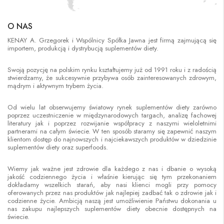
O NAS
KENAY A. Grzegorek i Wspólnicy Spółka Jawna jest firmą zajmującą się
importem, produkcją i dystrybucją suplementów diety.
Swoją pozycję na polskim rynku kształtujemy już od 1991 roku i z radością
stwierdzamy, że sukcesywnie przybywa osób zainteresowanych zdrowym,
mądrym i aktywnym trybem życia.
Od wielu lat obserwujemy światowy rynek suplementów diety zarówno
poprzez uczestniczenie w międzynarodowych targach, analizę fachowej
literatury jak i poprzez rozwijanie współpracy z naszymi wieloletnimi
partnerami na całym świecie. W ten sposób staramy się zapewnić naszym
klientom dostęp do najnowszych i najciekawszych produktów w dziedzinie
suplementów diety oraz superfoods.
Wiemy jak ważne jest zdrowie dla każdego z nas i dbanie o wysoką
jakość codziennego życia i właśnie kierując się tym przekonaniem
dokładamy wszelkich starań, aby nasi klienci mogli przy pomocy
oferowanych przez nas produktów jak najlepiej zadbać tak o zdrowie jak i
codzienne życie. Ambicją naszą jest umożliwienie Państwu dokonania u
nas zakupu najlepszych suplementów diety obecnie dostępnych na
świecie.