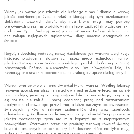
Wiemy jak ważne jest zdrowie dla każdego z nas i dbanie o wysoką
jakość codziennego życia i właśnie kierując się tym przekonaniem
dokładamy wszelkich starań, aby nasi klienci mogli przy pomocy
oferowanych przez nas produktów jak najlepiej zadbać tak o zdrowie jak i
codzienne życie. Ambicją naszą jest umożliwienie Państwu dokonania u
nas zakupu najlepszych suplementów diety obecnie dostępnych na
świecie.
Regułą i absolutną podstawą naszej działalności jest wnikliwa weryfikacja
każdego producenta, stosowanych przez niego technologii, kontroli
jakości używanych surowców do produkcji i produktu końcowego. Zaletą
oferowanych Państwu suplementów diety jest niewątpliwie fakt, że
zawierają one składniki pochodzenia naturalnego z upraw ekologicznych.
Wbrew temu co wiele lat temu stwierdził Mark Twain iż
„Według lekarzy
jedynym sposobem utrzymania zdrowia jest jedzenie tego, na co się
nie ma chęci, picie tego, czego się nie lubi i robienie tego, czego by
się wolało nie robić”
- naszą codzienną pracą nad rozszerzaniem
asortymentu oferowanego przez firmę, a także bacznym obserwowaniem
światowych rynków w zakresie suplementów diety oraz superfoods
udowadniamy, że dbanie o zdrowie, a co za tym idzie także i poprawianie
jakości codziennego życia nie musi kojarzyć się z nieprzyjemnym
obowiązkiem. Oferowane przez nas produkty stanowią również świetną
bazę do smacznych smoothies czy też deserów, które nie tylko mają
wzbogacić nasz organizm, ale także sprawiać przyjemność.