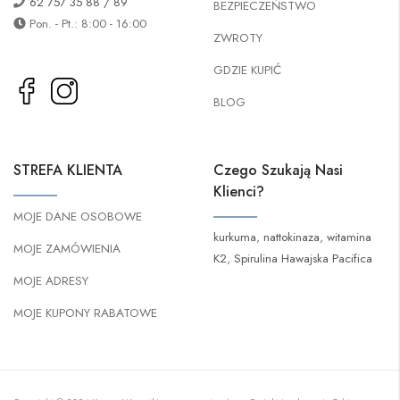
62 757 35 88 / 89
BEZPIECZEŃSTWO
Pon. - Pt.: 8:00 - 16:00
ZWROTY
GDZIE KUPIĆ
BLOG
STREFA KLIENTA
Czego Szukają Nasi
Klienci?
MOJE DANE OSOBOWE
kurkuma
,
nattokinaza
,
witamina
MOJE ZAMÓWIENIA
K2
,
Spirulina Hawajska Pacifica
MOJE ADRESY
MOJE KUPONY RABATOWE