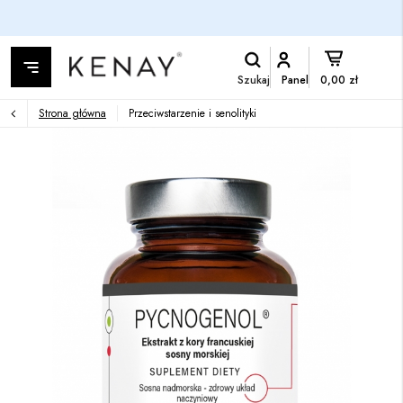
Szukaj
Panel
0,00 zł
Strona główna
Przeciwstarzenie i senolityki