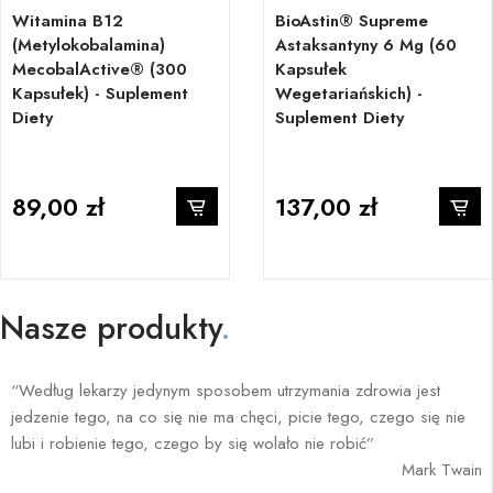
Witamina B12
BioAstin® Supreme
(metylokobalamina)
Astaksantyny 6 Mg (60
MecobalActive® (300
Kapsułek
Kapsułek) - Suplement
Wegetariańskich) -
Diety
Suplement Diety
89,00 zł
137,00 zł
Nasze produkty
.
“Według lekarzy jedynym sposobem utrzymania zdrowia jest
jedzenie tego, na co się nie ma chęci, picie tego, czego się nie
lubi i robienie tego, czego by się wolało nie robić”
Mark Twain