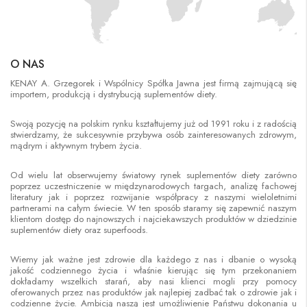
O NAS
KENAY A. Grzegorek i Wspólnicy Spółka Jawna jest firmą zajmującą się
importem, produkcją i dystrybucją suplementów diety.
Swoją pozycję na polskim rynku kształtujemy już od 1991 roku i z radością
stwierdzamy, że sukcesywnie przybywa osób zainteresowanych zdrowym,
mądrym i aktywnym trybem życia.
Od wielu lat obserwujemy światowy rynek suplementów diety zarówno
poprzez uczestniczenie w międzynarodowych targach, analizę fachowej
literatury jak i poprzez rozwijanie współpracy z naszymi wieloletnimi
partnerami na całym świecie. W ten sposób staramy się zapewnić naszym
klientom dostęp do najnowszych i najciekawszych produktów w dziedzinie
suplementów diety oraz superfoods.
Wiemy jak ważne jest zdrowie dla każdego z nas i dbanie o wysoką
jakość codziennego życia i właśnie kierując się tym przekonaniem
dokładamy wszelkich starań, aby nasi klienci mogli przy pomocy
oferowanych przez nas produktów jak najlepiej zadbać tak o zdrowie jak i
codzienne życie. Ambicją naszą jest umożliwienie Państwu dokonania u