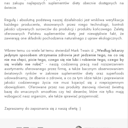
nas zakupu najlepszych suplementów diety obecnie dostępnych na
świecie.
Regułą i absolutną podstawą naszej działalności jest wnikliwa weryfikacja
każdego producenta, stosowanych przez niego technologii, kontroli
jakości używanych surowców do produkcji i produktu końcowego. Zaletą
oferowanych Państwu suplementów diety jest niewątpliwie fakt, że
zawierają one składniki pochodzenia naturalnego z upraw ekologicznych.
Wbrew temu co wiele lat temu stwierdził Mark Twain iż
„Według lekarzy
jedynym sposobem utrzymania zdrowia jest jedzenie tego, na co się
nie ma chęci, picie tego, czego się nie lubi i robienie tego, czego by
się wolało nie robić”
- naszą codzienną pracą nad rozszerzaniem
asortymentu oferowanego przez firmę, a także bacznym obserwowaniem
światowych rynków w zakresie suplementów diety oraz superfoods
udowadniamy, że dbanie o zdrowie, a co za tym idzie także i poprawianie
jakości codziennego życia nie musi kojarzyć się z nieprzyjemnym
obowiązkiem. Oferowane przez nas produkty stanowią również świetną
bazę do smacznych smoothies czy też deserów, które nie tylko mają
wzbogacić nasz organizm, ale także sprawiać przyjemność.
Zapraszamy do zapoznania się z naszą ofertą :)