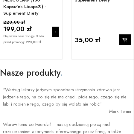
MERCOLA® (180
Suplement Diety
Kapsułek Licaps®) -
Suplement Diety
220,00 zł
199,00 zł
Najniższa cena w ciągu 30 dni
35,00 zł
przed promocją:
220,00 zł
Nasze produkty
.
“Według lekarzy jedynym sposobem utrzymania zdrowia jest
jedzenie tego, na co się nie ma chęci, picie tego, czego się nie
lubi i robienie tego, czego by się wolało nie robić”
Mark Twain
Wbrew temu co twierdził – naszą codzienną pracą nad
rozszerzaniem asortymentu oferowanego przez firmę, a także