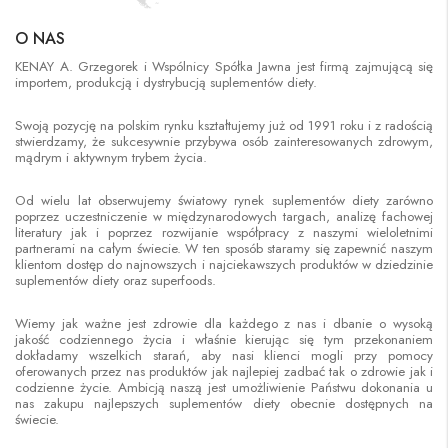
O NAS
KENAY A. Grzegorek i Wspólnicy Spółka Jawna jest firmą zajmującą się
importem, produkcją i dystrybucją suplementów diety.
Swoją pozycję na polskim rynku kształtujemy już od 1991 roku i z radością
stwierdzamy, że sukcesywnie przybywa osób zainteresowanych zdrowym,
mądrym i aktywnym trybem życia.
Od wielu lat obserwujemy światowy rynek suplementów diety zarówno
poprzez uczestniczenie w międzynarodowych targach, analizę fachowej
literatury jak i poprzez rozwijanie współpracy z naszymi wieloletnimi
partnerami na całym świecie. W ten sposób staramy się zapewnić naszym
klientom dostęp do najnowszych i najciekawszych produktów w dziedzinie
suplementów diety oraz superfoods.
Wiemy jak ważne jest zdrowie dla każdego z nas i dbanie o wysoką
jakość codziennego życia i właśnie kierując się tym przekonaniem
dokładamy wszelkich starań, aby nasi klienci mogli przy pomocy
oferowanych przez nas produktów jak najlepiej zadbać tak o zdrowie jak i
codzienne życie. Ambicją naszą jest umożliwienie Państwu dokonania u
nas zakupu najlepszych suplementów diety obecnie dostępnych na
świecie.