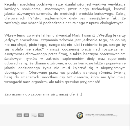
Regułą i absolutną podstawą naszej działalności jest wnikliwa weryfikacja
każdego producenta, stosowanych przez niego technologii, kontroli
jakości używanych surowców do produkcji i produktu końcowego. Zaletą
oferowanych Państwu suplementów diety jest niewątpliwie fakt, że
zawierają one składniki pochodzenia naturalnego z upraw ekologicznych.
Wbrew temu co wiele lat temu stwierdził Mark Twain iż
„Według lekarzy
jedynym sposobem utrzymania zdrowia jest jedzenie tego, na co się
nie ma chęci, picie tego, czego się nie lubi i robienie tego, czego by
się wolało nie robić”
- naszą codzienną pracą nad rozszerzaniem
asortymentu oferowanego przez firmę, a także bacznym obserwowaniem
światowych rynków w zakresie suplementów diety oraz superfoods
udowadniamy, że dbanie o zdrowie, a co za tym idzie także i poprawianie
jakości codziennego życia nie musi kojarzyć się z nieprzyjemnym
obowiązkiem. Oferowane przez nas produkty stanowią również świetną
bazę do smacznych smoothies czy też deserów, które nie tylko mają
wzbogacić nasz organizm, ale także sprawiać przyjemność.
Zapraszamy do zapoznania się z naszą ofertą :)