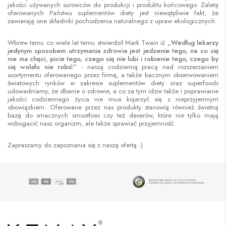
jakości używanych surowców do produkcji i produktu końcowego. Zaletą
oferowanych Państwu suplementów diety jest niewątpliwie fakt, że
zawierają one składniki pochodzenia naturalnego z upraw ekologicznych.
Wbrew temu co wiele lat temu stwierdził Mark Twain iż
„Według lekarzy
jedynym sposobem utrzymania zdrowia jest jedzenie tego, na co się
nie ma chęci, picie tego, czego się nie lubi i robienie tego, czego by
się wolało nie robić”
- naszą codzienną pracą nad rozszerzaniem
asortymentu oferowanego przez firmę, a także bacznym obserwowaniem
światowych rynków w zakresie suplementów diety oraz superfoods
udowadniamy, że dbanie o zdrowie, a co za tym idzie także i poprawianie
jakości codziennego życia nie musi kojarzyć się z nieprzyjemnym
obowiązkiem. Oferowane przez nas produkty stanowią również świetną
bazę do smacznych smoothies czy też deserów, które nie tylko mają
wzbogacić nasz organizm, ale także sprawiać przyjemność.
Zapraszamy do zapoznania się z naszą ofertą :)