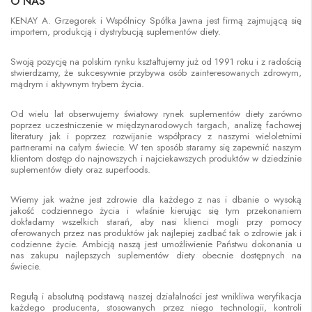
O NAS
KENAY A. Grzegorek i Wspólnicy Spółka Jawna jest firmą zajmującą się
importem, produkcją i dystrybucją suplementów diety.
Swoją pozycję na polskim rynku kształtujemy już od 1991 roku i z radością
stwierdzamy, że sukcesywnie przybywa osób zainteresowanych zdrowym,
mądrym i aktywnym trybem życia.
Od wielu lat obserwujemy światowy rynek suplementów diety zarówno
poprzez uczestniczenie w międzynarodowych targach, analizę fachowej
literatury jak i poprzez rozwijanie współpracy z naszymi wieloletnimi
partnerami na całym świecie. W ten sposób staramy się zapewnić naszym
klientom dostęp do najnowszych i najciekawszych produktów w dziedzinie
suplementów diety oraz superfoods.
Wiemy jak ważne jest zdrowie dla każdego z nas i dbanie o wysoką
jakość codziennego życia i właśnie kierując się tym przekonaniem
dokładamy wszelkich starań, aby nasi klienci mogli przy pomocy
oferowanych przez nas produktów jak najlepiej zadbać tak o zdrowie jak i
codzienne życie. Ambicją naszą jest umożliwienie Państwu dokonania u
nas zakupu najlepszych suplementów diety obecnie dostępnych na
świecie.
Regułą i absolutną podstawą naszej działalności jest wnikliwa weryfikacja
każdego producenta, stosowanych przez niego technologii, kontroli