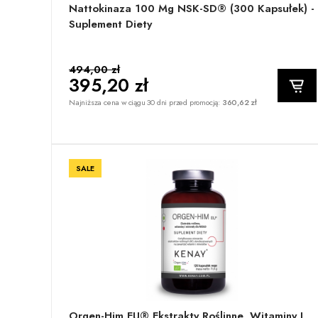
Nattokinaza 100 Mg NSK-SD® (300 Kapsułek) -
Suplement Diety
494,00 zł
395,20 zł
Najniższa cena w ciągu 30 dni przed promocją:
360,62 zł
SALE
Orgen-Him EU® Ekstrakty Roślinne, Witaminy I