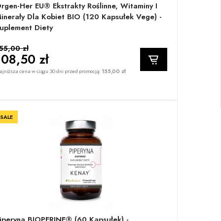
rgen-Her EU® Ekstrakty Roślinne, Witaminy I
inerały Dla Kobiet BIO (120 Kapsułek Vege) -
uplement Diety
55,00 zł
108,50 zł
jniższa cena w ciągu 30 dni przed promocją:
155,00 zł
SALE
iperyna BIOPERINE® (60 Kapsułek) -