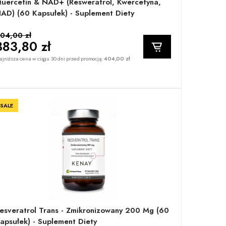
uercetin & NAD+ (resweratrol, Kwercetyna,
AD) (60 Kapsułek) - Suplement Diety
04,00 zł
383,80 zł
jniższa cena w ciągu 30 dni przed promocją:
404,00 zł
SALE
esveratrol Trans - Zmikronizowany 200 Mg (60
apsułek) - Suplement Diety