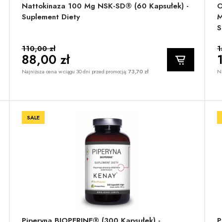
Nattokinaza 100 Mg NSK-SD® (60 Kapsułek) -
O
Suplement Diety
M
S
110,00 zł
1
88,00 zł
Najniższa cena w ciągu 30 dni przed promocją:
73,70 zł
Na
SALE
Piperyna BIOPERINE® (300 Kapsułek) -
P