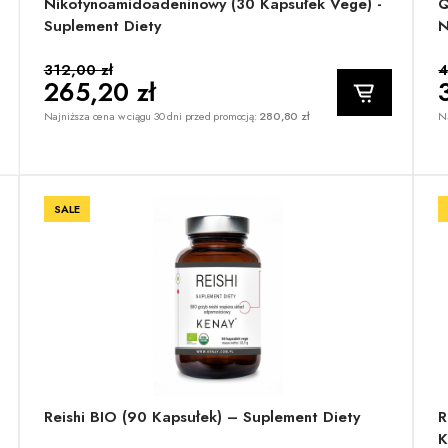
Nikotynoamidoadeninowy (30 Kapsułek Vege) -
Q
Suplement Diety
N
312,00 zł
4
265,20 zł
Najniższa cena w ciągu 30 dni przed promocją:
280,80 zł
Na
SALE
Reishi BIO (90 Kapsułek) – Suplement Diety
R
K