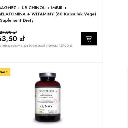
AGNEZ + UBICHINOL + IMBIR +
ELATONINA + WITAMINY (60 Kapsułek Vege)
 Suplement Diety
27,00 zł
63,50 zł
jniższa cena w ciągu 30 dni przed promocją:
127,00 zł
SALE