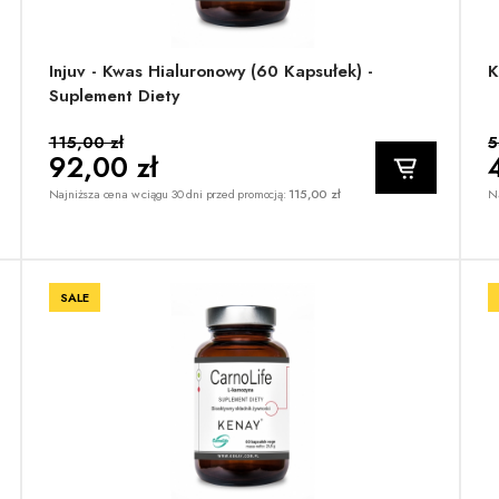
Injuv - Kwas Hialuronowy (60 Kapsułek) -
K
Suplement Diety
115,00 zł
5
92,00 zł
Najniższa cena w ciągu 30 dni przed promocją:
115,00 zł
Na
SALE