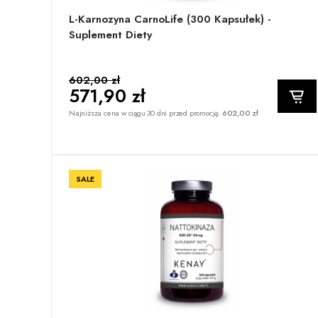
L-Karnozyna CarnoLife (300 Kapsułek) -
Suplement Diety
602,00 zł
571,90 zł
Najniższa cena w ciągu 30 dni przed promocją:
602,00 zł
SALE