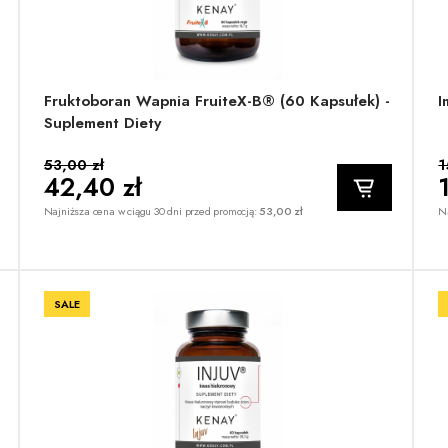
Fruktoboran Wapnia FruiteX-B® (60 Kapsułek) -
I
Suplement Diety
53,00 zł
1
42,40 zł
Najniższa cena w ciągu 30 dni przed promocją:
53,00 zł
Na
SALE