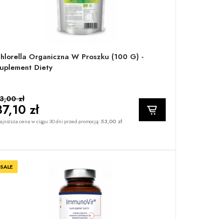
hlorella Organiczna W Proszku (100 G) -
uplement Diety
3,00 zł
37,10 zł
jniższa cena w ciągu 30 dni przed promocją:
53,00 zł
SALE