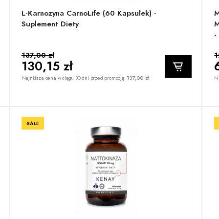
L-Karnozyna CarnoLife (60 Kapsułek) -
M
Suplement Diety
M
-
137,00 zł
1
130,15 zł
Najniższa cena w ciągu 30 dni przed promocją:
137,00 zł
Na
SALE