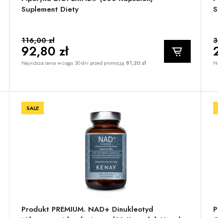
Suplement Diety
S
116,00 zł
3
92,80 zł
Najniższa cena w ciągu 30 dni przed promocją:
81,20 zł
Na
SALE
Produkt PREMIUM. NAD+ Dinukleotyd
P