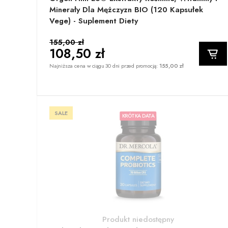
Minerały Dla Mężczyzn BIO (120 Kapsułek
Vege) - Suplement Diety
155,00 zł
108,50 zł
Najniższa cena w ciągu 30 dni przed promocją:
155,00 zł
SALE
KRÓTKA DATA
Produkt niedostępny