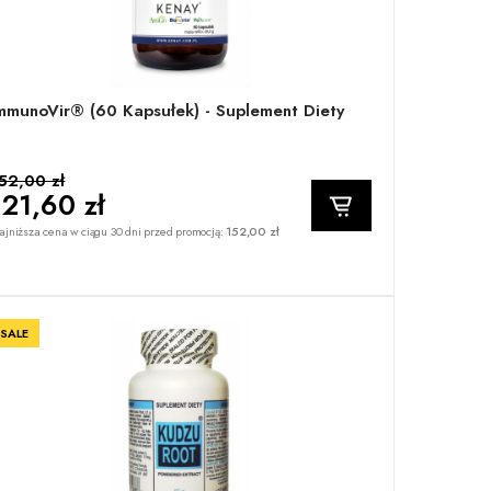
mmunoVir® (60 Kapsułek) - Suplement Diety
52,00 zł
121,60 zł
jniższa cena w ciągu 30 dni przed promocją:
152,00 zł
SALE