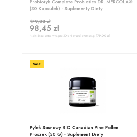
Probiotyk Complete Probiotics DR. MERCOLA®
(30 Kapsułek) - Suplementy Diety
179,00 zł
98,45 zł
Najniższa cena w ciągu 30 dni przed promocją:
179,00 zł
SALE
Pyłek Sosnowy BIO Canadian Pine Pollen
Proszek (30 G) - Suplement Diety