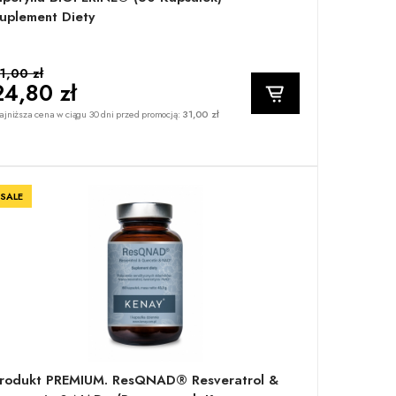
uplement Diety
1,00 zł
24,80 zł
jniższa cena w ciągu 30 dni przed promocją:
31,00 zł
SALE
rodukt PREMIUM. ResQNAD® Resveratrol &