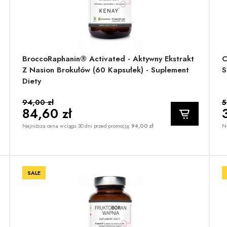
BroccoRaphanin® Activated - Aktywny Ekstrakt
C
Z Nasion Brokułów (60 Kapsułek) - Suplement
S
Diety
94,00 zł
5
84,60 zł
Najniższa cena w ciągu 30 dni przed promocją:
94,00 zł
Na
SALE