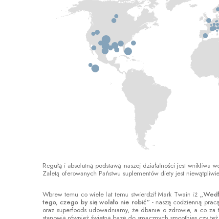
Regułą i absolutną podstawą naszej działalności jest wnikliwa 
Zaletą oferowanych Państwu suplementów diety jest niewątpliwie
Wbrew temu co wiele lat temu stwierdził Mark Twain iż
„Wedłu
tego, czego by się wolało nie robić”
- naszą codzienną prac
oraz superfoods udowadniamy, że dbanie o zdrowie, a co za t
stanowią również świetną bazę do smacznych smoothies czy też 