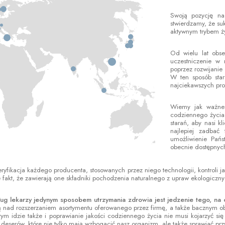
Swoją pozycję na
stwierdzamy, że s
aktywnym trybem ż
Od wielu lat obs
uczestniczenie w 
poprzez rozwijanie
W ten sposób sta
najciekawszych pro
Wiemy jak ważne 
codziennego życia
starań, aby nasi k
najlepiej zadbać
umożliwienie Pań
obecnie dostępnych
weryfikacja każdego producenta, stosowanych przez niego technologii, kontrol
 fakt, że zawierają one składniki pochodzenia naturalnego z upraw ekologiczny
g lekarzy jedynym sposobem utrzymania zdrowia jest jedzenie tego, na co 
ą nad rozszerzaniem asortymentu oferowanego przez firmę, a także bacznym 
ym idzie także i poprawianie jakości codziennego życia nie musi kojarzyć s
deserów, które nie tylko mają wzbogacić nasz organizm, ale także sprawiać pr