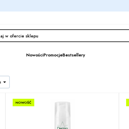
Nowości
Promocje
Bestsellery

h
NOWOŚĆ