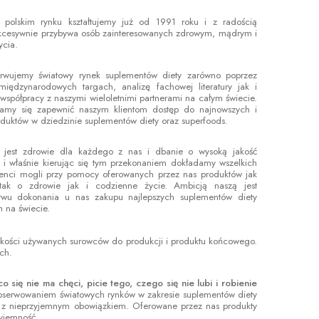
 polskim rynku kształtujemy już od 1991 roku i z radością
ukcesywnie przybywa osób zainteresowanych zdrowym, mądrym i
ycia.
erwujemy światowy rynek suplementów diety zarówno poprzez
międzynarodowych targach, analizę fachowej literatury jak i
 współpracy z naszymi wieloletnimi partnerami na całym świecie.
ramy się zapewnić naszym klientom dostęp do najnowszych i
duktów w dziedzinie suplementów diety oraz superfoods.
jest zdrowie dla każdego z nas i dbanie o wysoką jakość
 i właśnie kierując się tym przekonaniem dokładamy wszelkich
lienci mogli przy pomocy oferowanych przez nas produktów jak
 tak o zdrowie jak i codzienne życie. Ambicją naszą jest
stwu dokonania u nas zakupu najlepszych suplementów diety
 na świecie.
i jakości używanych surowców do produkcji i produktu końcowego.
ch.
się nie ma chęci, picie tego, czego się nie lubi i robienie
obserwowaniem światowych rynków w zakresie suplementów diety
ię z nieprzyjemnym obowiązkiem. Oferowane przez nas produkty
zyjemność.