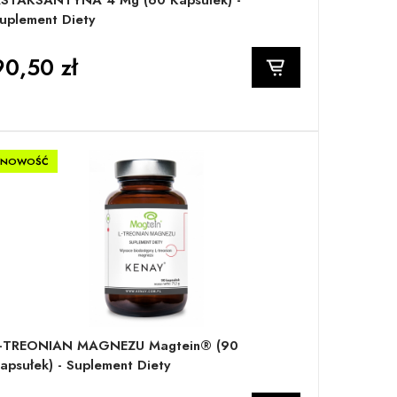
STAKSANTYNA 4 Mg (60 Kapsułek) -
uplement Diety
90,50 zł
NOWOŚĆ
-TREONIAN MAGNEZU Magtein® (90
apsułek) - Suplement Diety