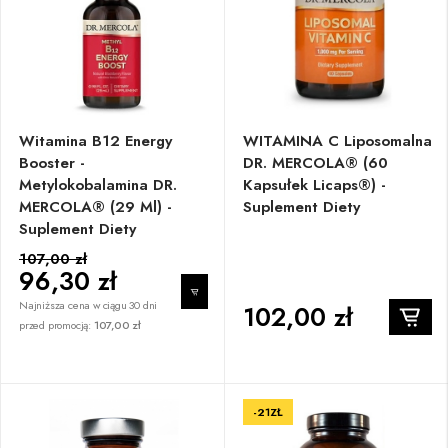
Witamina B12 Energy
WITAMINA C Liposomalna
Booster -
DR. MERCOLA® (60
Metylokobalamina DR.
Kapsułek Licaps®) -
MERCOLA® (29 Ml) -
Suplement Diety
Suplement Diety
107,00 zł
96,30 zł
Najniższa cena w ciągu 30 dni
102,00 zł
przed promocją:
107,00 zł
-21ZŁ