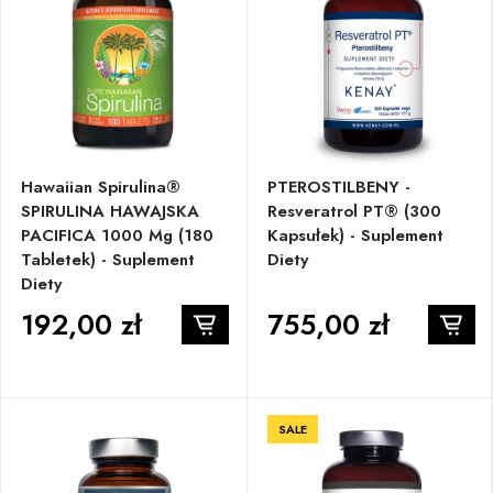
Hawaiian Spirulina®
PTEROSTILBENY -
SPIRULINA HAWAJSKA
Resveratrol PT® (300
PACIFICA 1000 Mg (180
Kapsułek) - Suplement
Tabletek) - Suplement
Diety
Diety
192,00 zł
755,00 zł
SALE