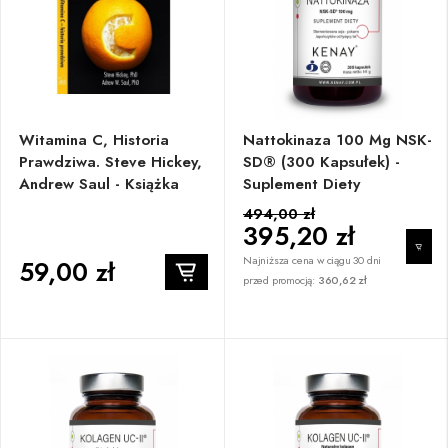
Witamina C, Historia
Nattokinaza 100 Mg NSK-
Prawdziwa. Steve Hickey,
SD® (300 Kapsułek) -
Andrew Saul - Książka
Suplement Diety
494,00 zł
395,20 zł
Najniższa cena w ciągu 30 dni
59,00 zł
przed promocją:
360,62 zł