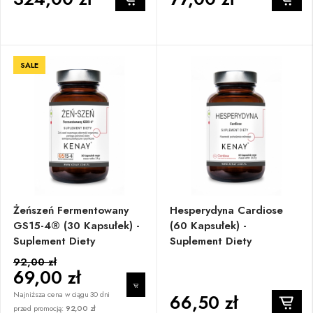
SALE
Żeńszeń Fermentowany
Hesperydyna Cardiose
GS15-4® (30 Kapsułek) -
(60 Kapsułek) -
Suplement Diety
Suplement Diety
92,00 zł
69,00 zł
Najniższa cena w ciągu 30 dni
66,50 zł
przed promocją:
92,00 zł