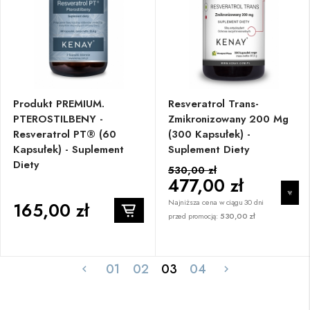
Produkt PREMIUM.
Resveratrol Trans-
PTEROSTILBENY -
Zmikronizowany 200 Mg
Resveratrol PT® (60
(300 Kapsułek) -
Kapsułek) - Suplement
Suplement Diety
Diety
530,00 zł
477,00 zł
Najniższa cena w ciągu 30 dni
165,00 zł
przed promocją:
530,00 zł
01
02
03
04

