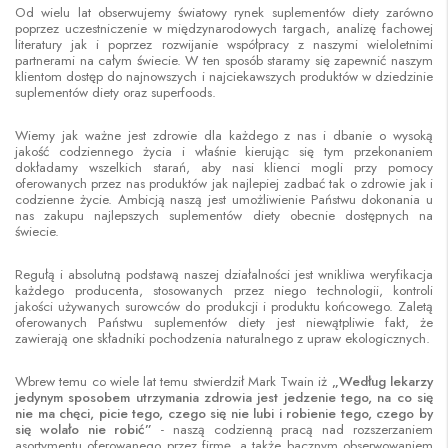
Od wielu lat obserwujemy światowy rynek suplementów diety zarówno
poprzez uczestniczenie w międzynarodowych targach, analizę fachowej
literatury jak i poprzez rozwijanie współpracy z naszymi wieloletnimi
partnerami na całym świecie. W ten sposób staramy się zapewnić naszym
klientom dostęp do najnowszych i najciekawszych produktów w dziedzinie
suplementów diety oraz superfoods.
Wiemy jak ważne jest zdrowie dla każdego z nas i dbanie o wysoką
jakość codziennego życia i właśnie kierując się tym przekonaniem
dokładamy wszelkich starań, aby nasi klienci mogli przy pomocy
oferowanych przez nas produktów jak najlepiej zadbać tak o zdrowie jak i
codzienne życie. Ambicją naszą jest umożliwienie Państwu dokonania u
nas zakupu najlepszych suplementów diety obecnie dostępnych na
świecie.
Regułą i absolutną podstawą naszej działalności jest wnikliwa weryfikacja
każdego producenta, stosowanych przez niego technologii, kontroli
jakości używanych surowców do produkcji i produktu końcowego. Zaletą
oferowanych Państwu suplementów diety jest niewątpliwie fakt, że
zawierają one składniki pochodzenia naturalnego z upraw ekologicznych.
Wbrew temu co wiele lat temu stwierdził Mark Twain iż
„Według lekarzy
jedynym sposobem utrzymania zdrowia jest jedzenie tego, na co się
nie ma chęci, picie tego, czego się nie lubi i robienie tego, czego by
się wolało nie robić”
- naszą codzienną pracą nad rozszerzaniem
asortymentu oferowanego przez firmę, a także bacznym obserwowaniem