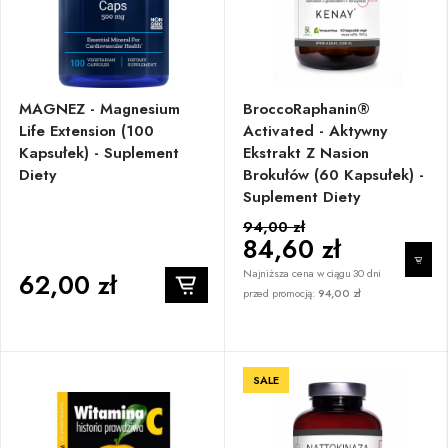
MAGNEZ - Magnesium
BroccoRaphanin®
Life Extension (100
Activated - Aktywny
Kapsułek) - Suplement
Ekstrakt Z Nasion
Diety
Brokułów (60 Kapsułek) -
Suplement Diety
94,00 zł
84,60 zł
Najniższa cena w ciągu 30 dni
62,00 zł
przed promocją:
94,00 zł
SALE