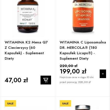
WITAMINA K2 Mena Q7
WITAMINA C Liposomalna
Z Ciecierzycy (60
DR. MERCOLA® (180
Kapsułek) - Suplement
Kapsułek Licaps®) -
Diety
Suplement Diety
220,00 zł
199,00 zł
Najniższa cena w ciągu 30 dni
47,00 zł
przed promocją:
220,00 zł
SALE
SALE