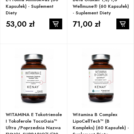
Kapsułek) - Suplement
Wellmune® (60 Kapsułek)
Diety
- Suplement Diety
53,00 zł
71,00 zł
WITAMINA E Tokotrienole
Witamina B Complex
I Tokoferole TocoGaia™
LipoCellTech™ (B
Ultra /poprzednia Nazwa
Kompleks) (60 Kapsułek) -