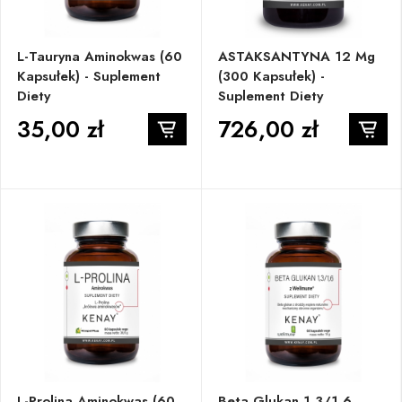
L-Tauryna Aminokwas (60
ASTAKSANTYNA 12 Mg
Kapsułek) - Suplement
(300 Kapsułek) -
Diety
Suplement Diety
35,00 zł
726,00 zł
L-Prolina Aminokwas (60
Beta Glukan 1,3/1,6