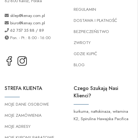
62-800 Kalisz, Polska
REGULAMIN
sklep@kenay.com.pl
DOSTAWA I PŁATNOŚĆ
biuro@kenay.com.pl
62 757 35 88 / 89
BEZPIECZEŃSTWO
Pon. - Pt.: 8:00 - 16:00
ZWROTY
GDZIE KUPIĆ
BLOG
STREFA KLIENTA
Czego Szukają Nasi
Klienci?
MOJE DANE OSOBOWE
kurkuma
,
nattokinaza
,
witamina
MOJE ZAMÓWIENIA
K2
,
Spirulina Hawajska Pacifica
MOJE ADRESY
MOJE KUPONY RABATOWE