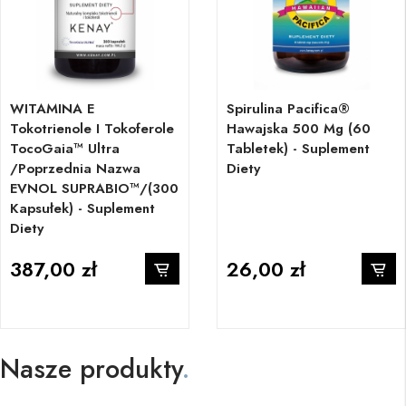
WITAMINA E
Spirulina Pacifica®
Tokotrienole I Tokoferole
Hawajska 500 Mg (60
TocoGaia™ Ultra
Tabletek) - Suplement
/poprzednia Nazwa
Diety
EVNOL SUPRABIO™/(300
Kapsułek) - Suplement
Diety
387,00 zł
26,00 zł
Nasze produkty
.