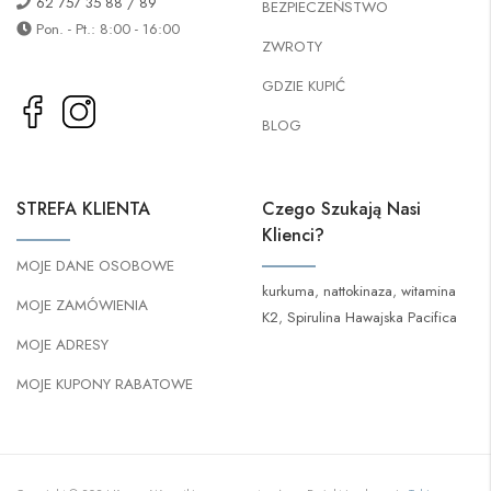
62 757 35 88 / 89
BEZPIECZEŃSTWO
Pon. - Pt.: 8:00 - 16:00
ZWROTY
GDZIE KUPIĆ
BLOG
STREFA KLIENTA
Czego Szukają Nasi
Klienci?
MOJE DANE OSOBOWE
kurkuma
,
nattokinaza
,
witamina
MOJE ZAMÓWIENIA
K2
,
Spirulina Hawajska Pacifica
MOJE ADRESY
MOJE KUPONY RABATOWE