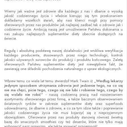
Wiemy jak ważne jest zdrowie dla każdego z nas i dbanie o wysoką
jakość codziennego życia i właśnie kierując się tym przekonaniem
dokładamy wszelkich starań, aby nasi klienci mogli przy pomocy
oferowanych przez nas produktów jak najlepiej zadbać tak o zdrowie jak i
codzienne życie. Ambicją naszą jest umożliwienie Państwu dokonania u
nas zakupu najlepszych suplementów diety obecnie dostępnych na
świecie.
Regułą i absolutną podstawą naszej działalności jest wnikliwa weryfikacja
każdego producenta, stosowanych przez niego technologii, kontroli
jakości używanych surowców do produkcji i produktu końcowego. Zaletą
oferowanych Państwu suplementów diety jest niewątpliwie fakt, że
zawierają one składniki pochodzenia naturalnego z upraw ekologicznych.
Wbrew temu co wiele lat temu stwierdził Mark Twain iż
„Według lekarzy
jedynym sposobem utrzymania zdrowia jest jedzenie tego, na co się
nie ma chęci, picie tego, czego się nie lubi i robienie tego, czego by
się wolało nie robić”
- naszą codzienną pracą nad rozszerzaniem
asortymentu oferowanego przez firmę, a także bacznym obserwowaniem
światowych rynków w zakresie suplementów diety oraz superfoods
udowadniamy, że dbanie o zdrowie, a co za tym idzie także i poprawianie
jakości codziennego życia nie musi kojarzyć się z nieprzyjemnym
obowiązkiem. Oferowane przez nas produkty stanowią również świetną
bazę do smacznych smoothies czy też deserów, które nie tylko mają
wzbogacić nasz organizm, ale także sprawiać przyjemność.