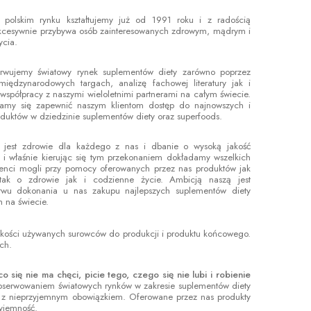
 polskim rynku kształtujemy już od 1991 roku i z radością
ukcesywnie przybywa osób zainteresowanych zdrowym, mądrym i
ycia.
erwujemy światowy rynek suplementów diety zarówno poprzez
międzynarodowych targach, analizę fachowej literatury jak i
 współpracy z naszymi wieloletnimi partnerami na całym świecie.
ramy się zapewnić naszym klientom dostęp do najnowszych i
duktów w dziedzinie suplementów diety oraz superfoods.
jest zdrowie dla każdego z nas i dbanie o wysoką jakość
 i właśnie kierując się tym przekonaniem dokładamy wszelkich
lienci mogli przy pomocy oferowanych przez nas produktów jak
 tak o zdrowie jak i codzienne życie. Ambicją naszą jest
stwu dokonania u nas zakupu najlepszych suplementów diety
 na świecie.
i jakości używanych surowców do produkcji i produktu końcowego.
ch.
się nie ma chęci, picie tego, czego się nie lubi i robienie
obserwowaniem światowych rynków w zakresie suplementów diety
ię z nieprzyjemnym obowiązkiem. Oferowane przez nas produkty
zyjemność.