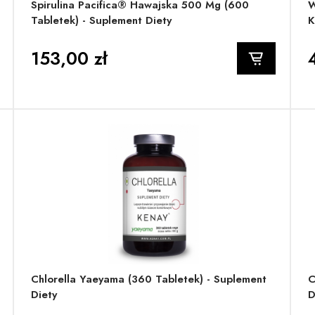
Spirulina Pacifica® Hawajska 500 Mg (600
W
Tabletek) - Suplement Diety
K
153,00 zł
Chlorella Yaeyama (360 Tabletek) - Suplement
C
Diety
D