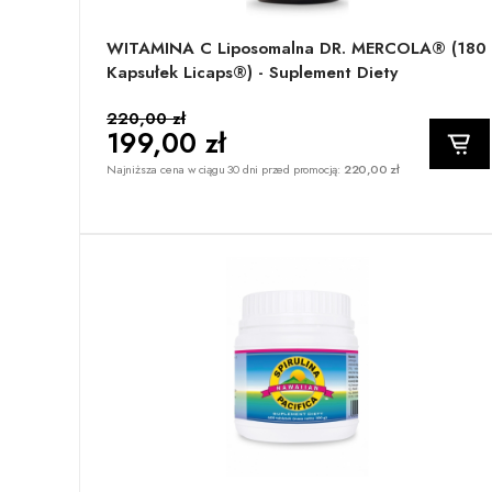
WITAMINA C Liposomalna DR. MERCOLA® (180
Kapsułek Licaps®) - Suplement Diety
220,00 zł
199,00 zł
Najniższa cena w ciągu 30 dni przed promocją:
220,00 zł