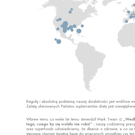
Regułą i absolutną podstawą naszej działalności jest wnikliwa 
Zaletą oferowanych Państwu suplementów diety jest niewątpliwie
Wbrew temu co wiele lat temu stwierdził Mark Twain iż
„Wedłu
tego, czego by się wolało nie robić”
- naszą codzienną prac
oraz superfoods udowadniamy, że dbanie o zdrowie, a co za t
stanowią również świetną bazę do smacznych smoothies czy też 