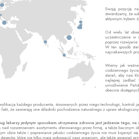
Swoją pozycję na
stwierdzamy, że s
aktywnym trybem ż
Od wielu lat obs
uczestniczenie w 
poprzez rozwijanie
W ten sposób sta
najciekawszych pro
Wiemy jak ważne 
codziennego życia
starań, aby nasi k
najlepiej zadbać
umożliwienie Pań
obecnie dostępnych
weryfikacja każdego producenta, stosowanych przez niego technologii, kontrol
 fakt, że zawierają one składniki pochodzenia naturalnego z upraw ekologiczny
g lekarzy jedynym sposobem utrzymania zdrowia jest jedzenie tego, na co 
ą nad rozszerzaniem asortymentu oferowanego przez firmę, a także bacznym 
ym idzie także i poprawianie jakości codziennego życia nie musi kojarzyć s
deserów, które nie tylko mają wzbogacić nasz organizm, ale także sprawiać pr