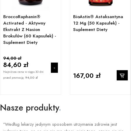
BroccoRaphanin®
BioAstin® Astaksantyna
Activated - Aktywny
12 Mg (50 Kapsułek) -
Ekstrakt Z Nasion
Suplement Diety
Brokułów (60 Kapsułek) -
Suplement Diety
94,00 zł
84,60 zł
Najniższa cena w ciągu 30 dni
167,00 zł
przed promocją:
94,00 zł
Nasze produkty
.
“Według lekarzy jedynym sposobem utrzymania zdrowia jest