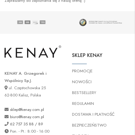
Zapraszamy do zapoznania się z naszą ofertą :)
SKLEP KENAY
PROMOCJE
KENAY A. Grzegorek i
Wspólnicy Sp.J.
NOWOŚCI
ul. Częstochowska 25
BESTSELLERY
62-800 Kalisz, Polska
REGULAMIN
sklep@kenay.com.pl
DOSTAWA I PŁATNOŚĆ
biuro@kenay.com.pl
62 757 35 88 / 89
BEZPIECZEŃSTWO
Pon. - Pt.: 8:00 - 16:00