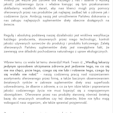
Wiemy jak ważne jest zdrowie dla każdego z nas i dbanie o wysoką
jakość codziennego życia i właśnie kierując się tym przekonaniem
dokładamy wszelkich starań, aby nasi klienci mogli przy pomocy
oferowanych przez nas produktów jak najlepiej zadbać tak o zdrowie jak i
codzienne życie. Ambicją naszą jest umożliwienie Państwu dokonania u
nas zakupu najlepszych suplementów diety obecnie dostępnych na
świecie.
Regułą i absolutną podstawą naszej działalności jest wnikliwa weryfikacja
każdego producenta, stosowanych przez niego technologii, kontroli
jakości używanych surowców do produkcji i produktu końcowego. Zaletą
oferowanych Państwu suplementów diety jest niewątpliwie fakt, że
zawierają one składniki pochodzenia naturalnego z upraw ekologicznych.
Wbrew temu co wiele lat temu stwierdził Mark Twain iż
„Według lekarzy
jedynym sposobem utrzymania zdrowia jest jedzenie tego, na co się
nie ma chęci, picie tego, czego się nie lubi i robienie tego, czego by
się wolało nie robić”
- naszą codzienną pracą nad rozszerzaniem
asortymentu oferowanego przez firmę, a także bacznym obserwowaniem
światowych rynków w zakresie suplementów diety oraz superfoods
udowadniamy, że dbanie o zdrowie, a co za tym idzie także i poprawianie
jakości codziennego życia nie musi kojarzyć się z nieprzyjemnym
obowiązkiem. Oferowane przez nas produkty stanowią również świetną
bazę do smacznych smoothies czy też deserów, które nie tylko mają
wzbogacić nasz organizm, ale także sprawiać przyjemność.