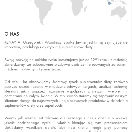
O NAS
KENAY A. Grzegorek i Wspólnicy Spółka Jawna jest firmą zajmującą się
importem, produkcją i dystrybucją suplementów diety.
Swoją pozycję na polskim rynku kształtujemy już od 1991 roku i z radością
stwierdzamy, że sukcesywnie przybywa osób zainteresowanych zdrowym,
mądrym i aktywnym trybem życia.
Od wielu lat obserwujemy światowy rynek suplementów diety zarówno
poprzez uczestniczenie w międzynarodowych targach, analizę fachowej
literatury jak i poprzez rozwijanie współpracy z naszymi wieloletnimi
partnerami na całym świecie. W ten sposób staramy się zapewnić naszym
klientom dostęp do najnowszych i najciekawszych produktów w dziedzinie
suplementów diety oraz superfoods.
Wiemy jak ważne jest zdrowie dla każdego z nas i dbanie o wysoką
jakość codziennego życia i właśnie kierując się tym przekonaniem
dokładamy wszelkich starań, aby nasi klienci mogli przy pomocy