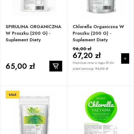
SPIRULINA ORGANICZNA
Chlorella Organiczna W
W Proszku (200 G) -
Proszku (200 G) -
Suplement Diety
Suplement Diety
96,00 zł
67,20 zł
Najniższa cena w ciągu 30 dni
65,00 zł
przed promocją:
96,00 zł
SALE