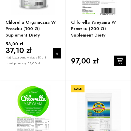
Chlorella Organiczna W
Chlorella Yaeyama W
Proszku (100 G) -
Proszku (200 G) -
Suplement Diety
Suplement Diety
53,00 zł
37,10 zł
Najniższa cena w ciągu 30 dni
97,00 zł
przed promocją:
53,00 zł
SALE