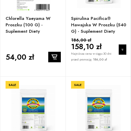
Chlorella Yaeyama W
Spirulina Pacifica®
Proszku (100 G) -
Hawajska W Proszku (540
Suplement Diety
G) - Suplement Diety
186,00 zł
158,10 zł
Najniższa cena w ciągu 30 dni
54,00 zł
przed promocją:
186,00 zł
SALE
SALE