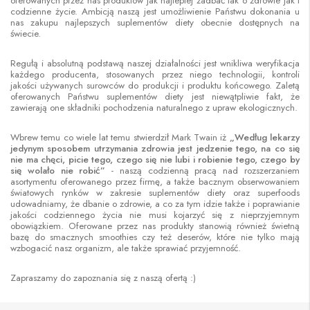
oferowanych przez nas produktów jak najlepiej zadbać tak o zdrowie jak i
codzienne życie. Ambicją naszą jest umożliwienie Państwu dokonania u
nas zakupu najlepszych suplementów diety obecnie dostępnych na
świecie.
Regułą i absolutną podstawą naszej działalności jest wnikliwa weryfikacja
każdego producenta, stosowanych przez niego technologii, kontroli
jakości używanych surowców do produkcji i produktu końcowego. Zaletą
oferowanych Państwu suplementów diety jest niewątpliwie fakt, że
zawierają one składniki pochodzenia naturalnego z upraw ekologicznych.
Wbrew temu co wiele lat temu stwierdził Mark Twain iż
„Według lekarzy
jedynym sposobem utrzymania zdrowia jest jedzenie tego, na co się
nie ma chęci, picie tego, czego się nie lubi i robienie tego, czego by
się wolało nie robić”
- naszą codzienną pracą nad rozszerzaniem
asortymentu oferowanego przez firmę, a także bacznym obserwowaniem
światowych rynków w zakresie suplementów diety oraz superfoods
udowadniamy, że dbanie o zdrowie, a co za tym idzie także i poprawianie
jakości codziennego życia nie musi kojarzyć się z nieprzyjemnym
obowiązkiem. Oferowane przez nas produkty stanowią również świetną
bazę do smacznych smoothies czy też deserów, które nie tylko mają
wzbogacić nasz organizm, ale także sprawiać przyjemność.
Zapraszamy do zapoznania się z naszą ofertą :)