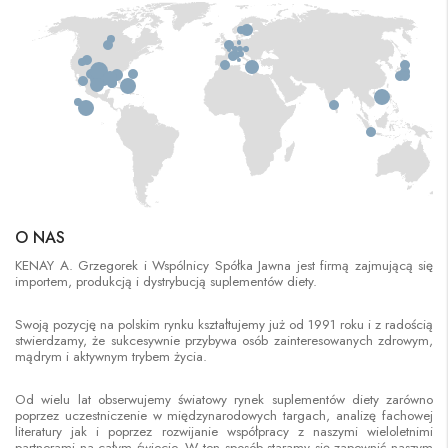
O NAS
KENAY A. Grzegorek i Wspólnicy Spółka Jawna jest firmą zajmującą się
importem, produkcją i dystrybucją suplementów diety.
Swoją pozycję na polskim rynku kształtujemy już od 1991 roku i z radością
stwierdzamy, że sukcesywnie przybywa osób zainteresowanych zdrowym,
mądrym i aktywnym trybem życia.
Od wielu lat obserwujemy światowy rynek suplementów diety zarówno
poprzez uczestniczenie w międzynarodowych targach, analizę fachowej
literatury jak i poprzez rozwijanie współpracy z naszymi wieloletnimi
partnerami na całym świecie. W ten sposób staramy się zapewnić naszym