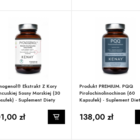
nogenol® Ekstrakt Z Kory
Produkt PREMIUM. PQQ
ncuskiej Sosny Morskiej (30
Pirolochinolinochinon (60
sułek) - Suplement Diety
Kapsułek) - Suplement Die
1,00 zł
138,00 zł