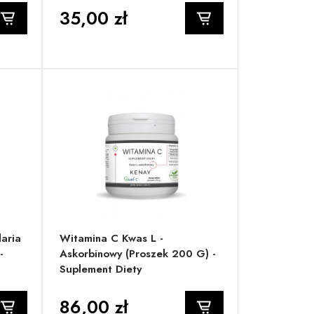
35,00 zł
laria
Witamina C Kwas L -
-
Askorbinowy (proszek 200 G) -
Suplement Diety
86,00 zł