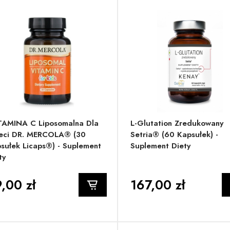
AMINA C Liposomalna Dla
L-Glutation Zredukowany
eci DR. MERCOLA® (30
Setria® (60 Kapsułek) -
sułek Licaps®) - Suplement
Suplement Diety
ty
,00 zł
167,00 zł