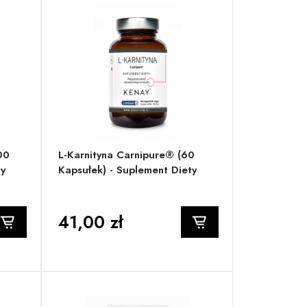
00
L-Karnityna Carnipure® (60
ty
Kapsułek) - Suplement Diety
41,00 zł