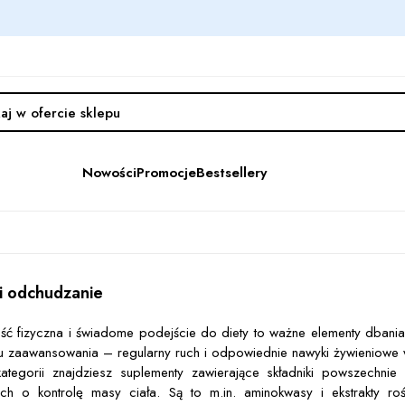
Nowości
Promocje
Bestsellery
 i odchudzanie
ść fizyczna i świadome podejście do diety to ważne elementy dbani
 zaawansowania – regularny ruch i odpowiednie nawyki żywieniowe 
ategorii znajdziesz suplementy zawierające składniki powszechni
ch o kontrolę masy ciała. Są to m.in. aminokwasy i ekstrakty ro