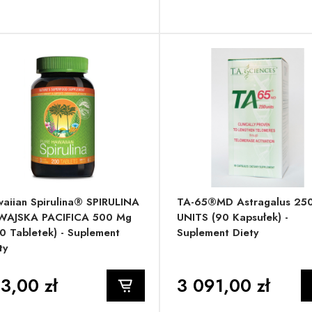
aiian Spirulina® SPIRULINA
TA-65®MD Astragalus 25
WAJSKA PACIFICA 500 Mg
UNITS (90 Kapsułek) -
0 Tabletek) - Suplement
Suplement Diety
ty
3,00 zł
3 091,00 zł