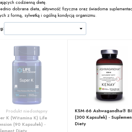
iających codzienną dietę.
dnio dobrana dieta, aktywność fizyczna oraz świadoma suplementacj
ych z formą, sylwetką i ogólną kondycją organizmu.

wg:
KSM-66 Ashwagandha® B
Produkt niedostępny
(300 Kapsułek) - Suplemen
er K (witamina K) Life
Diety
ension (90 Kapsułek) -
lement Diety