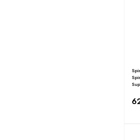
Spi
Spi
Sup
62