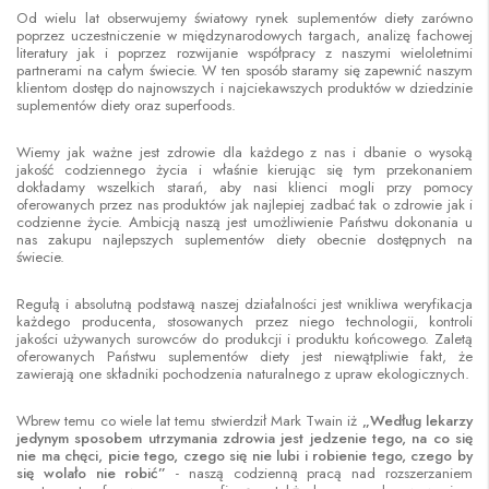
Od wielu lat obserwujemy światowy rynek suplementów diety zarówno
poprzez uczestniczenie w międzynarodowych targach, analizę fachowej
literatury jak i poprzez rozwijanie współpracy z naszymi wieloletnimi
partnerami na całym świecie. W ten sposób staramy się zapewnić naszym
klientom dostęp do najnowszych i najciekawszych produktów w dziedzinie
suplementów diety oraz superfoods.
Wiemy jak ważne jest zdrowie dla każdego z nas i dbanie o wysoką
jakość codziennego życia i właśnie kierując się tym przekonaniem
dokładamy wszelkich starań, aby nasi klienci mogli przy pomocy
oferowanych przez nas produktów jak najlepiej zadbać tak o zdrowie jak i
codzienne życie. Ambicją naszą jest umożliwienie Państwu dokonania u
nas zakupu najlepszych suplementów diety obecnie dostępnych na
świecie.
Regułą i absolutną podstawą naszej działalności jest wnikliwa weryfikacja
każdego producenta, stosowanych przez niego technologii, kontroli
jakości używanych surowców do produkcji i produktu końcowego. Zaletą
oferowanych Państwu suplementów diety jest niewątpliwie fakt, że
zawierają one składniki pochodzenia naturalnego z upraw ekologicznych.
Wbrew temu co wiele lat temu stwierdził Mark Twain iż
„Według lekarzy
jedynym sposobem utrzymania zdrowia jest jedzenie tego, na co się
nie ma chęci, picie tego, czego się nie lubi i robienie tego, czego by
się wolało nie robić”
- naszą codzienną pracą nad rozszerzaniem