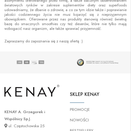
asortymentu oferowanego przez firmę, a także bacznym obserwowaniem
światowych rynków w zakresie suplementów diety oraz superfoods
udowadniamy, że dbanie o zdrowie, a co za tym idzie także i poprawianie
jakości codziennego życia nie musi kojarzyć się z nieprzyjemnym
obowiązkiem. Oferowane przez nas produkty stanowią również świetną
bazę do smacznych smoothies czy też deserów, które nie tylko mają
wzbogacić nasz organizm, ale także sprawiać przyjemność.
Zapraszamy do zapoznania się z naszą ofertą :)
SKLEP KENAY
PROMOCJE
KENAY A. Grzegorek i
Wspólnicy Sp.J.
NOWOŚCI
ul. Częstochowska 25
BESTSELLERY