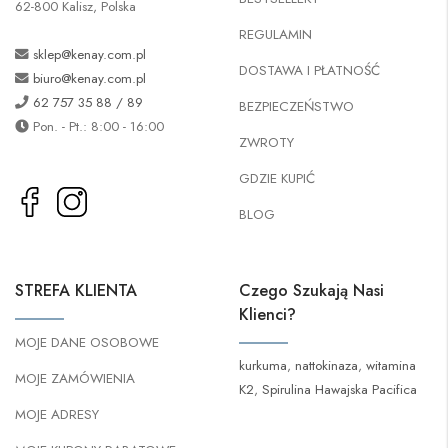
62-800 Kalisz, Polska
REGULAMIN
sklep@kenay.com.pl
DOSTAWA I PŁATNOŚĆ
biuro@kenay.com.pl
62 757 35 88 / 89
BEZPIECZEŃSTWO
Pon. - Pt.: 8:00 - 16:00
ZWROTY
GDZIE KUPIĆ
BLOG
STREFA KLIENTA
Czego Szukają Nasi
Klienci?
MOJE DANE OSOBOWE
kurkuma
,
nattokinaza
,
witamina
MOJE ZAMÓWIENIA
K2
,
Spirulina Hawajska Pacifica
MOJE ADRESY