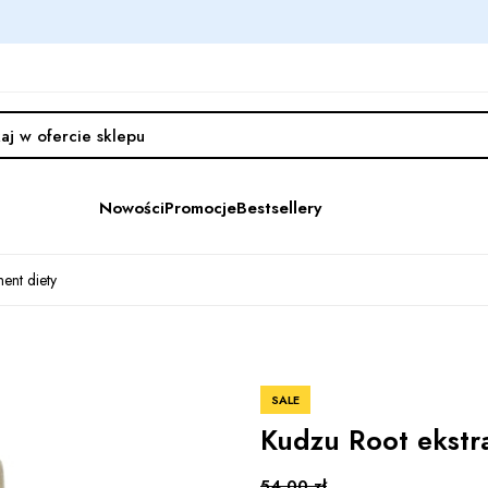
Nowości
Promocje
Bestsellery
ent diety
SALE
Kudzu Root ekstra
54,00 zł