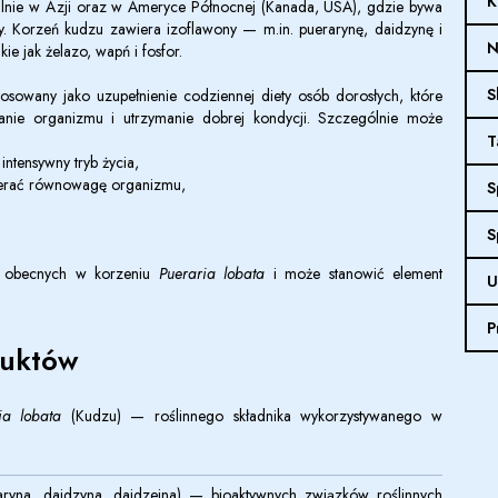
K
alnie w Azji oraz w Ameryce Północnej (Kanada, USA), gdzie bywa
ty. Korzeń kudzu zawiera izoflawony — m.in. puerarynę, daidzynę i
N
kie jak żelazo, wapń i fosfor.
S
sowany jako uzupełnienie codziennej diety osób dorosłych, które
nie organizmu i utrzymanie dobrej kondycji. Szczególnie może
T
intensywny tryb życia,
pierać równowagę organizmu,
S
S
ie obecnych w korzeniu
Pueraria lobata
i może stanowić element
U
P
duktów
ia lobata
(Kudzu) — roślinnego składnika wykorzystywanego w
aryna, daidzyna, daidzeina) — bioaktywnych związków roślinnych