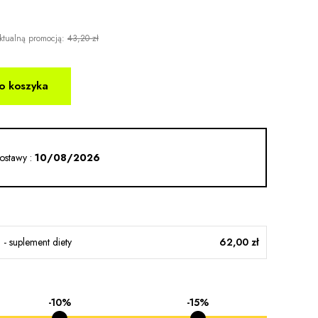
ktualną promocją:
43,20 zł
o koszyka
ostawy :
10/08/2026
 - suplement diety
62,00 zł
-10%
-15%