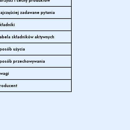
orzyści i cechy produktów
ajczęściej zadawane pytania
kładniki
abela składników aktywnych
posób użycia
posób przechowywania
wagi
roducent