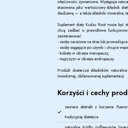
właściwości żywieniowe. Występuje natur
stosowana jako wartościowy składnik die
daidzeinę — a także składniki mineralne, ta
Suplement diety Kudzu Root może być sto
chcą zadbać o prawidłowe funkcjonowa
zainteresować:
- osoby narażone na stres lub prowadzące 
- osoby sięgające po używki i chcące ws
- kobiety w okresie menopauzy,
- mężczyzn w okresie andropauzy.
Produkt dostarcza składników naturaln
świadomej, zbilansowanej suplementacji.
Korzyści i cechy pro
zawiera ekstrakt z korzenia
Puerar
tradycyjnej dietetyce
naturalne źródło izoflawonów (puer