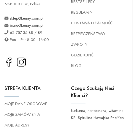
BESTSELLERY
62-800 Kalisz, Polska
REGULAMIN
sklep@kenay.com.pl
DOSTAWA I PŁATNOŚĆ
biuro@kenay.com.pl
62 757 35 88 / 89
BEZPIECZEŃSTWO
Pon. - Pt.: 8:00 - 16:00
ZWROTY
GDZIE KUPIĆ
BLOG
STREFA KLIENTA
Czego Szukają Nasi
Klienci?
MOJE DANE OSOBOWE
kurkuma
,
nattokinaza
,
witamina
MOJE ZAMÓWIENIA
K2
,
Spirulina Hawajska Pacifica
MOJE ADRESY