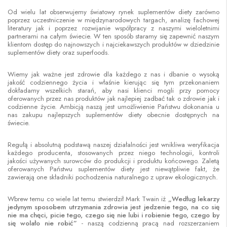
Od wielu lat obserwujemy światowy rynek suplementów diety zarówno
poprzez uczestniczenie w międzynarodowych targach, analizę fachowej
literatury jak i poprzez rozwijanie współpracy z naszymi wieloletnimi
partnerami na całym świecie. W ten sposób staramy się zapewnić naszym
klientom dostęp do najnowszych i najciekawszych produktów w dziedzinie
suplementów diety oraz superfoods.
Wiemy jak ważne jest zdrowie dla każdego z nas i dbanie o wysoką
jakość codziennego życia i właśnie kierując się tym przekonaniem
dokładamy wszelkich starań, aby nasi klienci mogli przy pomocy
oferowanych przez nas produktów jak najlepiej zadbać tak o zdrowie jak i
codzienne życie. Ambicją naszą jest umożliwienie Państwu dokonania u
nas zakupu najlepszych suplementów diety obecnie dostępnych na
świecie.
Regułą i absolutną podstawą naszej działalności jest wnikliwa weryfikacja
każdego producenta, stosowanych przez niego technologii, kontroli
jakości używanych surowców do produkcji i produktu końcowego. Zaletą
oferowanych Państwu suplementów diety jest niewątpliwie fakt, że
zawierają one składniki pochodzenia naturalnego z upraw ekologicznych.
Wbrew temu co wiele lat temu stwierdził Mark Twain iż
„Według lekarzy
jedynym sposobem utrzymania zdrowia jest jedzenie tego, na co się
nie ma chęci, picie tego, czego się nie lubi i robienie tego, czego by
się wolało nie robić”
- naszą codzienną pracą nad rozszerzaniem