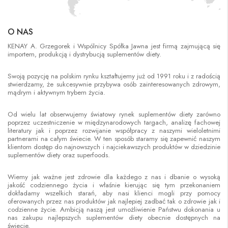
O NAS
KENAY A. Grzegorek i Wspólnicy Spółka Jawna jest firmą zajmującą się
importem, produkcją i dystrybucją suplementów diety.
Swoją pozycję na polskim rynku kształtujemy już od 1991 roku i z radością
stwierdzamy, że sukcesywnie przybywa osób zainteresowanych zdrowym,
mądrym i aktywnym trybem życia.
Od wielu lat obserwujemy światowy rynek suplementów diety zarówno
poprzez uczestniczenie w międzynarodowych targach, analizę fachowej
literatury jak i poprzez rozwijanie współpracy z naszymi wieloletnimi
partnerami na całym świecie. W ten sposób staramy się zapewnić naszym
klientom dostęp do najnowszych i najciekawszych produktów w dziedzinie
suplementów diety oraz superfoods.
Wiemy jak ważne jest zdrowie dla każdego z nas i dbanie o wysoką
jakość codziennego życia i właśnie kierując się tym przekonaniem
dokładamy wszelkich starań, aby nasi klienci mogli przy pomocy
oferowanych przez nas produktów jak najlepiej zadbać tak o zdrowie jak i
codzienne życie. Ambicją naszą jest umożliwienie Państwu dokonania u
nas zakupu najlepszych suplementów diety obecnie dostępnych na
świecie.