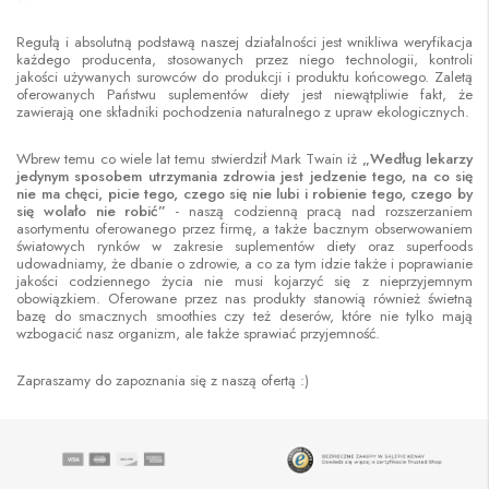
Regułą i absolutną podstawą naszej działalności jest wnikliwa weryfikacja
każdego producenta, stosowanych przez niego technologii, kontroli
jakości używanych surowców do produkcji i produktu końcowego. Zaletą
oferowanych Państwu suplementów diety jest niewątpliwie fakt, że
zawierają one składniki pochodzenia naturalnego z upraw ekologicznych.
Wbrew temu co wiele lat temu stwierdził Mark Twain iż
„Według lekarzy
jedynym sposobem utrzymania zdrowia jest jedzenie tego, na co się
nie ma chęci, picie tego, czego się nie lubi i robienie tego, czego by
się wolało nie robić”
- naszą codzienną pracą nad rozszerzaniem
asortymentu oferowanego przez firmę, a także bacznym obserwowaniem
światowych rynków w zakresie suplementów diety oraz superfoods
udowadniamy, że dbanie o zdrowie, a co za tym idzie także i poprawianie
jakości codziennego życia nie musi kojarzyć się z nieprzyjemnym
obowiązkiem. Oferowane przez nas produkty stanowią również świetną
bazę do smacznych smoothies czy też deserów, które nie tylko mają
wzbogacić nasz organizm, ale także sprawiać przyjemność.
Zapraszamy do zapoznania się z naszą ofertą :)