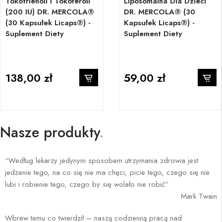
Tokotrienoli I Tokoferoli
Liposomalna Dla Dzieci
(200 IU) DR. MERCOLA®
DR. MERCOLA® (30
(30 Kapsułek Licaps®) -
Kapsułek Licaps®) -
Suplement Diety
Suplement Diety
138,00 zł
59,00 zł
Nasze produkty
.
“Według lekarzy jedynym sposobem utrzymania zdrowia jest
jedzenie tego, na co się nie ma chęci, picie tego, czego się nie
lubi i robienie tego, czego by się wolało nie robić”
Mark Twain
Wbrew temu co twierdził – naszą codzienną pracą nad