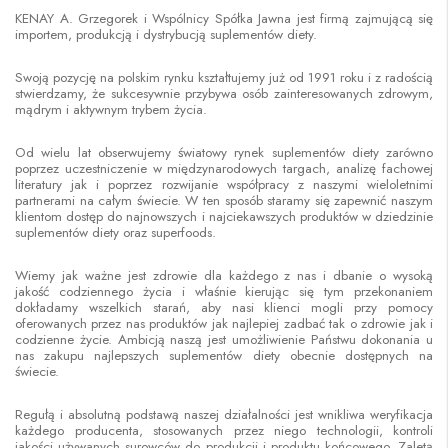
KENAY A. Grzegorek i Wspólnicy Spółka Jawna jest firmą zajmującą się
importem, produkcją i dystrybucją suplementów diety.
Swoją pozycję na polskim rynku kształtujemy już od 1991 roku i z radością
stwierdzamy, że sukcesywnie przybywa osób zainteresowanych zdrowym,
mądrym i aktywnym trybem życia.
Od wielu lat obserwujemy światowy rynek suplementów diety zarówno
poprzez uczestniczenie w międzynarodowych targach, analizę fachowej
literatury jak i poprzez rozwijanie współpracy z naszymi wieloletnimi
partnerami na całym świecie. W ten sposób staramy się zapewnić naszym
klientom dostęp do najnowszych i najciekawszych produktów w dziedzinie
suplementów diety oraz superfoods.
Wiemy jak ważne jest zdrowie dla każdego z nas i dbanie o wysoką
jakość codziennego życia i właśnie kierując się tym przekonaniem
dokładamy wszelkich starań, aby nasi klienci mogli przy pomocy
oferowanych przez nas produktów jak najlepiej zadbać tak o zdrowie jak i
codzienne życie. Ambicją naszą jest umożliwienie Państwu dokonania u
nas zakupu najlepszych suplementów diety obecnie dostępnych na
świecie.
Regułą i absolutną podstawą naszej działalności jest wnikliwa weryfikacja
każdego producenta, stosowanych przez niego technologii, kontroli
jakości używanych surowców do produkcji i produktu końcowego. Zaletą