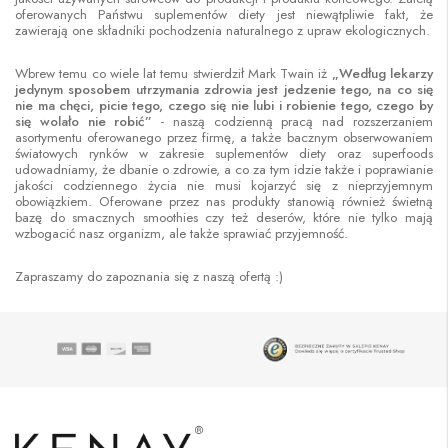
oferowanych Państwu suplementów diety jest niewątpliwie fakt, że
zawierają one składniki pochodzenia naturalnego z upraw ekologicznych.
Wbrew temu co wiele lat temu stwierdził Mark Twain iż
„Według lekarzy
jedynym sposobem utrzymania zdrowia jest jedzenie tego, na co się
nie ma chęci, picie tego, czego się nie lubi i robienie tego, czego by
się wolało nie robić”
- naszą codzienną pracą nad rozszerzaniem
asortymentu oferowanego przez firmę, a także bacznym obserwowaniem
światowych rynków w zakresie suplementów diety oraz superfoods
udowadniamy, że dbanie o zdrowie, a co za tym idzie także i poprawianie
jakości codziennego życia nie musi kojarzyć się z nieprzyjemnym
obowiązkiem. Oferowane przez nas produkty stanowią również świetną
bazę do smacznych smoothies czy też deserów, które nie tylko mają
wzbogacić nasz organizm, ale także sprawiać przyjemność.
Zapraszamy do zapoznania się z naszą ofertą :)