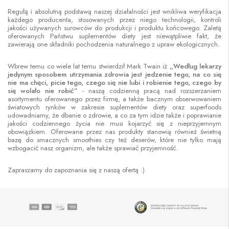
Regułą i absolutną podstawą naszej działalności jest wnikliwa weryfikacja
każdego producenta, stosowanych przez niego technologii, kontroli
jakości używanych surowców do produkcji i produktu końcowego. Zaletą
oferowanych Państwu suplementów diety jest niewątpliwie fakt, że
zawierają one składniki pochodzenia naturalnego z upraw ekologicznych.
Wbrew temu co wiele lat temu stwierdził Mark Twain iż
„Według lekarzy
jedynym sposobem utrzymania zdrowia jest jedzenie tego, na co się
nie ma chęci, picie tego, czego się nie lubi i robienie tego, czego by
się wolało nie robić”
- naszą codzienną pracą nad rozszerzaniem
asortymentu oferowanego przez firmę, a także bacznym obserwowaniem
światowych rynków w zakresie suplementów diety oraz superfoods
udowadniamy, że dbanie o zdrowie, a co za tym idzie także i poprawianie
jakości codziennego życia nie musi kojarzyć się z nieprzyjemnym
obowiązkiem. Oferowane przez nas produkty stanowią również świetną
bazę do smacznych smoothies czy też deserów, które nie tylko mają
wzbogacić nasz organizm, ale także sprawiać przyjemność.
Zapraszamy do zapoznania się z naszą ofertą :)