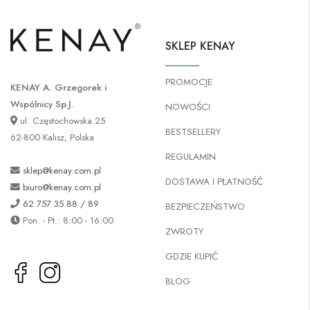
SKLEP KENAY
PROMOCJE
KENAY A. Grzegorek i
Wspólnicy Sp.J.
NOWOŚCI
ul. Częstochowska 25
BESTSELLERY
62-800 Kalisz, Polska
REGULAMIN
sklep@kenay.com.pl
DOSTAWA I PŁATNOŚĆ
biuro@kenay.com.pl
62 757 35 88 / 89
BEZPIECZEŃSTWO
Pon. - Pt.: 8:00 - 16:00
ZWROTY
GDZIE KUPIĆ
BLOG