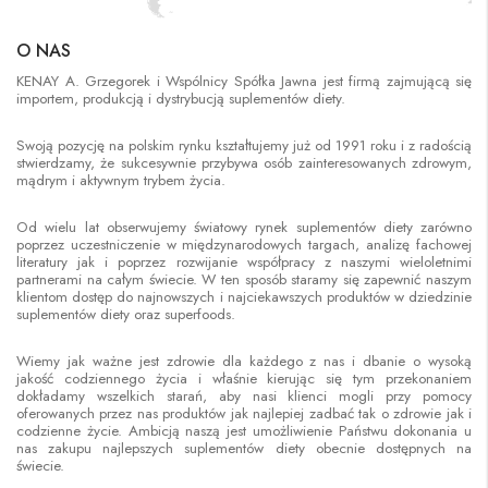
O NAS
KENAY A. Grzegorek i Wspólnicy Spółka Jawna jest firmą zajmującą się
importem, produkcją i dystrybucją suplementów diety.
Swoją pozycję na polskim rynku kształtujemy już od 1991 roku i z radością
stwierdzamy, że sukcesywnie przybywa osób zainteresowanych zdrowym,
mądrym i aktywnym trybem życia.
Od wielu lat obserwujemy światowy rynek suplementów diety zarówno
poprzez uczestniczenie w międzynarodowych targach, analizę fachowej
literatury jak i poprzez rozwijanie współpracy z naszymi wieloletnimi
partnerami na całym świecie. W ten sposób staramy się zapewnić naszym
klientom dostęp do najnowszych i najciekawszych produktów w dziedzinie
suplementów diety oraz superfoods.
Wiemy jak ważne jest zdrowie dla każdego z nas i dbanie o wysoką
jakość codziennego życia i właśnie kierując się tym przekonaniem
dokładamy wszelkich starań, aby nasi klienci mogli przy pomocy
oferowanych przez nas produktów jak najlepiej zadbać tak o zdrowie jak i
codzienne życie. Ambicją naszą jest umożliwienie Państwu dokonania u
nas zakupu najlepszych suplementów diety obecnie dostępnych na
świecie.