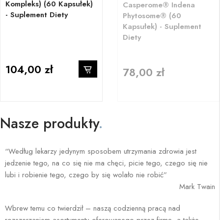
Kompleks) (60 Kapsułek)
Casperome® Indena
- Suplement Diety
Phytosome® (60
Kapsułek) - Suplement
Diety
104,00 zł
78,00 zł
Nasze produkty
.
“Według lekarzy jedynym sposobem utrzymania zdrowia jest
jedzenie tego, na co się nie ma chęci, picie tego, czego się nie
lubi i robienie tego, czego by się wolało nie robić”
Mark Twain
Wbrew temu co twierdził – naszą codzienną pracą nad