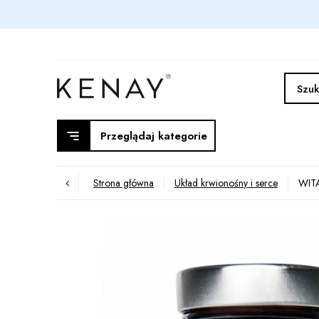
Przeglądaj kategorie
Strona główna
Układ krwionośny i serce
WITA