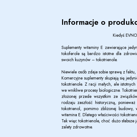
Informacje o produkc
Kiedyś EVNO
Suplementy witaminy E zawierające jedyn
tokoferole są bardzo istotne dla zdrow
swoich kuzynów – tokotrienole.
Niewiele osób zdaje sobie sprawę z faktu
Komercyjne suplementy skupiają się jedyn
tokotrienole. Z racji małych, ale istotny
we wnikliwe procesy biologiczne. Tokotri
złożonej przede wszystkim ze związk
rodzaju zaszłość historyczną, ponieważ
tokotrienol, pomimo zbliżonej budowy, 
witamina E. Dlatego właściwości tokotrien
Tak więc tokotrienole, choć dużo słabsze
zalety zdrowotne.