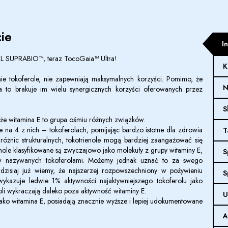
ie
I
L SUPRABIO™, teraz TocoGaia™ Ultra!
K
ie tokoferole, nie zapewniają maksymalnych korzyści. Pomimo, że
N
ia to brakuje im wielu synergicznych korzyści oferowanych przez
S
, że witamina E to grupa ośmiu różnych związków.
ie na 4 z nich – tokoferolach, pomijając bardzo istotne dla zdrowia
T
ch różnic strukturalnych, tokotrienole mogą bardziej zaangażować się
enole klasyfikowane są zwyczajowo jako molekuły z grupy witaminy E,
S
ów nazywanych tokoferolami. Możemy jednak uznać to za swego
 dzisiaj już wiemy, że najszerzej rozpowszechniony w pożywieniu
S
wykazuje ledwie 1% aktywności najaktywniejszego tokoferolu jako
oli wykraczają daleko poza aktywność witaminy E.
U
 jako witamina E, posiadają znacznie wyższe i lepiej udokumentowane
A