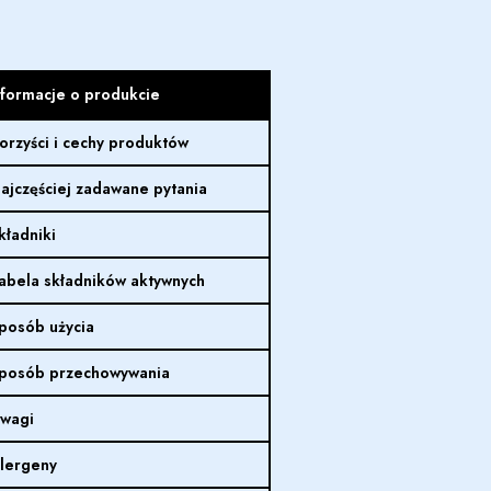
nformacje o produkcie
orzyści i cechy produktów
ajczęściej zadawane pytania
kładniki
abela składników aktywnych
posób użycia
posób przechowywania
wagi
lergeny