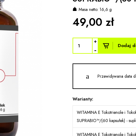
Masa netto: 16,6 g
49,00 zł
+
Dodaj d
-
Przewidywana data d
Warianty:
WITAMINA E Tokotrienole i Tok
SUPRABIO™/(60 kapsułek) - supl
WITAMINA E Tokotrienole i Tok