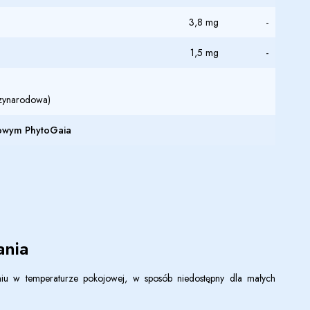
3,8 mg
-
1,5 mg
-
ędzynarodowa)
rowym PhytoGaia
nia
u w temperaturze pokojowej, w sposób niedostępny dla małych