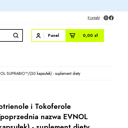
Kontakt
Panel
0,00 zł
OL SUPRABIO™/(30 kapsułek) - suplement diety
rienole i Tokoferole
 /poprzednia nazwa EVNOL
psułek) - suplement diety