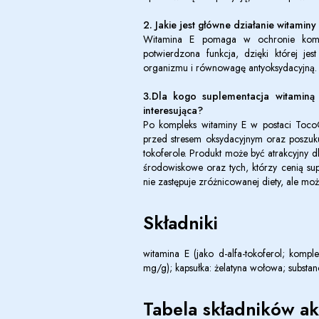
2. Jakie jest główne działanie witaminy
Witamina E pomaga w ochronie komóre
potwierdzona funkcja, dzięki której j
organizmu i równowagę antyoksydacyjną.
3.Dla kogo suplementacja witaminą 
interesująca?
Po kompleks witaminy E w postaci Toco
przed stresem oksydacyjnym oraz poszuk
tokoferole. Produkt może być atrakcyjny 
środowiskowe oraz tych, którzy cenią sup
nie zastępuje zróżnicowanej diety, ale moż
Składniki
witamina E (jako d-alfa-tokoferol; komple
mg/g); kapsułka: żelatyna wołowa; substan
Tabela składników a