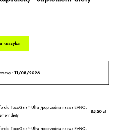
o koszyka
ostawy :
11/08/2026
oferole TocoGaia™ Ultra /poprzednia nazwa EVNOL
85,50 zł
ement diety
oferole TocoGaia™ Ultra /poprzednia nazwa EVNOL