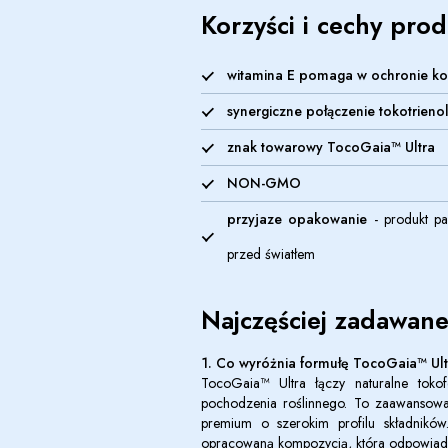
Korzyści i cechy pro
witamina E pomaga w ochronie k
synergiczne połączenie tokotrienoli
znak towarowy
TocoGaia™ Ultra
NON-GMO
przyjaze opakowanie
- produkt pa
przed światłem
Najczęściej zadawane
1. Co wyróżnia formułę
TocoGaia™ Ult
TocoGaia™ Ultra
łączy naturalne tokof
pochodzenia roślinnego. To zaawansowan
premium o szerokim profilu składników
opracowaną kompozycją, która odpowiad