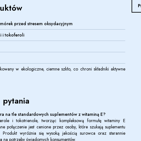
duktów
P
omórek przed stresem oksydacyjnym
 i tokoferoli
kowany w ekologiczne, ciemne szkło, co chroni składniki aktywne
 pytania
ra
na tle standardowych suplementów z witaminą E?
erole i tokotrienole, tworząc kompleksową formułę witaminy E
e połączenie jest cenione przez osoby, które szukają suplementu
. Produkt wyróżnia się wysoką jakością surowca oraz starannie
a na potrzeby świadomych konsumentów.