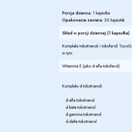
Porcja dzienna:
1 kapsułka
Opakowanie zawiera:
30 kapsułek
Skład w porcji dziennej (1 kapsułka)
Kompleks tokotrienoli i tokoferoli
TocoG
w tym:
Witamina E (jako d-alfa-tokoferol)
Kompleks d-tokotrienoli:
d-alfa-tokotrienol
d-beta-tokotrienol
d-gamma-tokotrienol
d-delta-tokotrienol