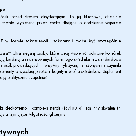
 E?
k przed stresem oksydacyjnym. To jej kluczowa, oficjalnie
est chętnie wybierana przez osoby dbające o codzienne wsparcie
E w formie tokotrienoli i tokoferoli może być szczególnie
Gaia™ Ultra sięgają osoby, które chcą wspierać ochronę komórek
ują bardziej zaawansowanych form tego składnika niż standardowe
dla osób prowadzących intensywny tryb życia, narażonych na czynniki
lementy o wysokiej jakości i bogatym profilu składników. Suplement
e ją praktycznie uzupełniać.
ks d-tokotrienoli; kompleks steroli (1g/100 g); roślinny skwalen (4
cja utrzymująca wilgotność: gliceryna.
ktywnych