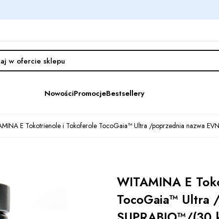
Nowości
Promocje
Bestsellery
MINA E Tokotrienole i Tokoferole TocoGaia™ Ultra /poprzednia nazwa EVN
WITAMINA E Tokot
TocoGaia™ Ultra
SUPRABIO™/(30 ka