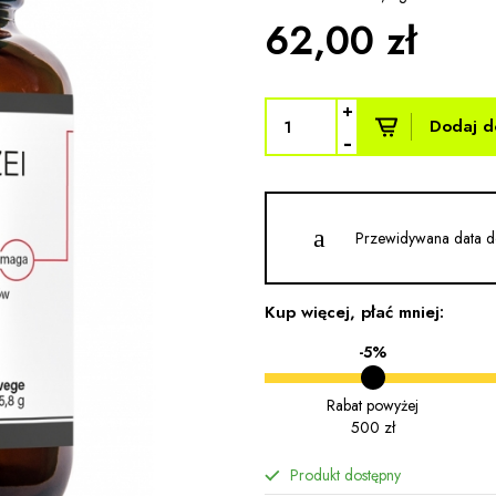
62,00 zł
+
Dodaj d
-
Przewidywana data d
Kup więcej, płać mniej:
-5%
Rabat powyżej
500 zł
Produkt dostępny