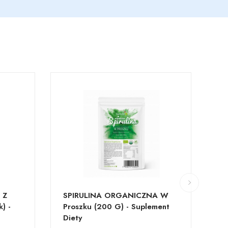
 Z
SPIRULINA ORGANICZNA W
WI
) -
Proszku (200 G) - Suplement
Dz
Diety
Ka