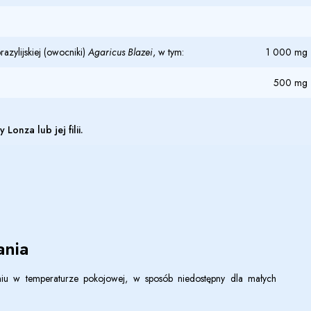
razylijskiej (owocniki)
Agaricus Blazei
, w tym:
1 000 mg
500 mg
Lonza lub jej filii.
nia
u w temperaturze pokojowej, w sposób niedostępny dla małych