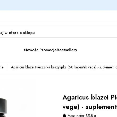
Nowości
Promocje
Bestsellery
lne
Agaricus blazei Pieczarka brazylijska (60 kapsułek vege) - suplement d
Agaricus blazei P
vege) - suplement
Masa netto: 35,8 g