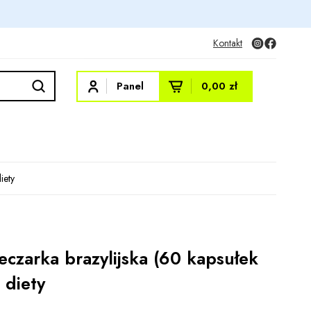
Kontakt
Panel
0,00 zł
iety
ieczarka brazylijska (60 kapsułek
 diety