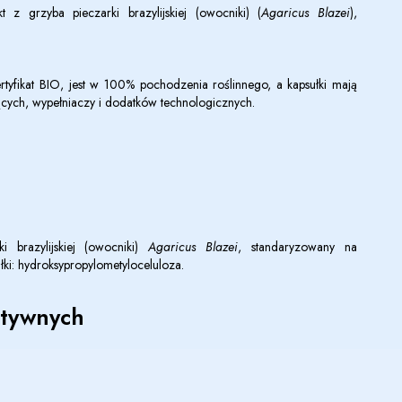
t z grzyba pieczarki brazylijskiej (owocniki) (
Agaricus Blazei
),
yfikat BIO, jest w 100% pochodzenia roślinnego, a kapsułki mają
żących, wypełniaczy i dodatków technologicznych.
i brazylijskiej (owocniki)
Agaricus Blazei
, standaryzowany na
łki: hydroksypropylometyloceluloza.
ktywnych