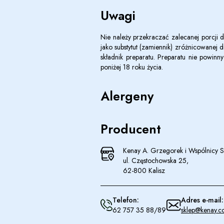
Uwagi
N
ie należy przekraczać zalecanej porcji
jako substytut (zamiennik) zróżnicowanej 
składnik preparatu. Preparatu nie powinn
poniżej 18 roku życia.
Alergeny
Producent
Kenay A. Grzegorek i Wspólnicy Sp
ul. Częstochowska 25,
62-800 Kalisz
Telefon:
Adres e-mail:
62 757 35 88/89
sklep@kenay.c