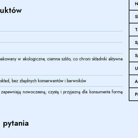
N
duktów
S
T
S
S
akowany w ekologiczne, ciemne szkło, co chroni składniki aktywne
U
 skład, bez zbędnych konserwantów i barwników
A
zapewniają nowoczesną, czystą i przyjazną dla konsumenta formę
P
 pytania