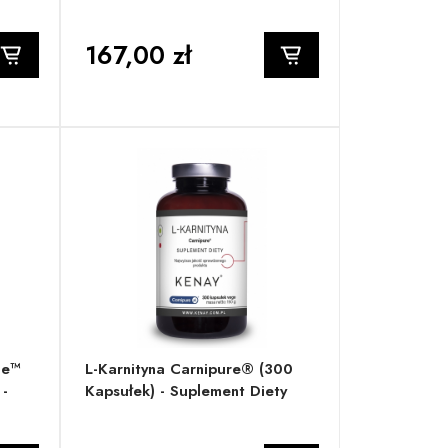
167,00 zł
ue™
L-Karnityna Carnipure® (300
 -
Kapsułek) - Suplement Diety