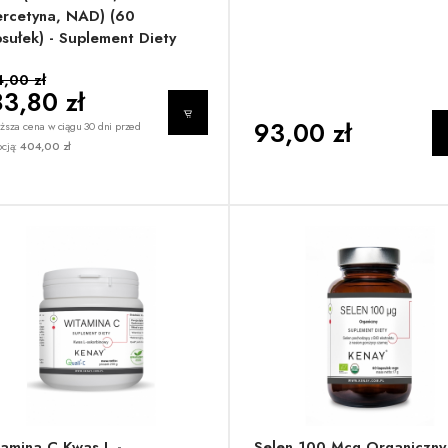
rcetyna, NAD) (60
sułek) - Suplement Diety
,00 zł
3,80 zł
93,00 zł
ższa cena w ciągu 30 dni przed
cją:
404,00 zł
amina C Kwas L -
Selen 100 Mcg Organiczny