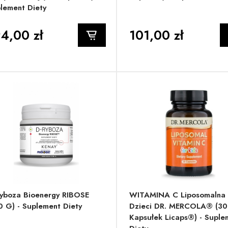
lement Diety
4,00 zł
101,00 zł
yboza Bioenergy RIBOSE
WITAMINA C Liposomalna 
0 G) - Suplement Diety
Dzieci DR. MERCOLA® (30
Kapsułek Licaps®) - Suple