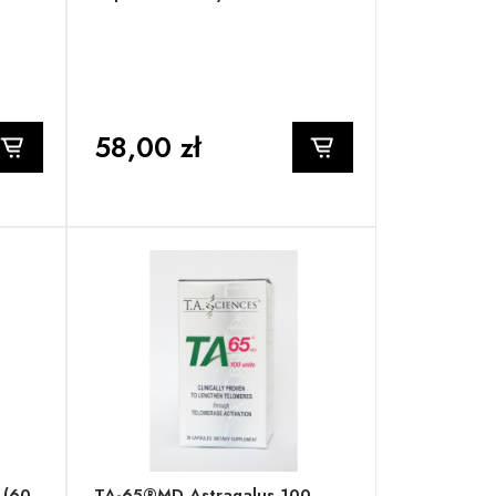
58,00 zł
 (60
TA-65®MD Astragalus 100