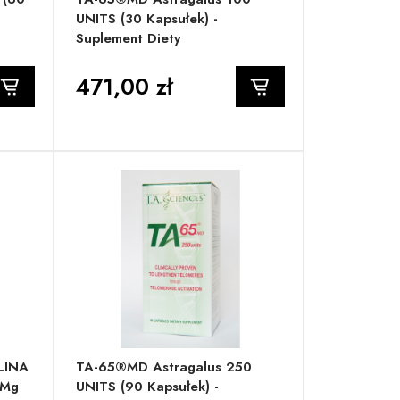
UNITS (30 Kapsułek) -
Suplement Diety
471,00 zł
ULINA
TA-65®MD Astragalus 250
 Mg
UNITS (90 Kapsułek) -