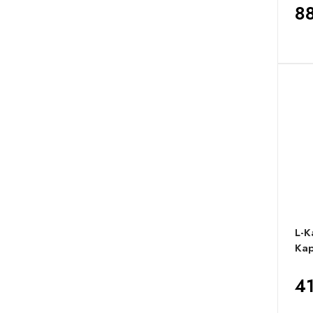
88
L-K
Kap
41