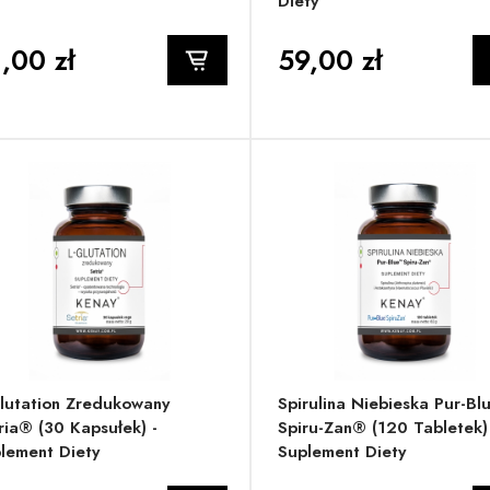
Diety
,00 zł
59,00 zł
lutation Zredukowany
Spirulina Niebieska Pur-Bl
ria® (30 Kapsułek) -
Spiru-Zan® (120 Tabletek)
lement Diety
Suplement Diety