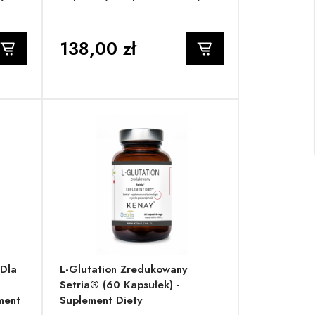
138,00 zł
Dla
L-Glutation Zredukowany
Setria® (60 Kapsułek) -
ment
Suplement Diety