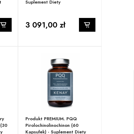
t
Suplement Diety
3 091,00 zł
ry
Produkt PREMIUM. PQQ
 (30
Pirolochinolinochinon (60
ty
Kapsułek) - Suplement Diety