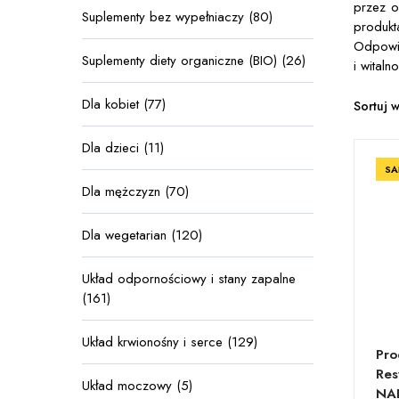
przez o
Suplementy bez wypełniaczy (80)
produkt
Odpowie
Suplementy diety organiczne (BIO) (26)
i witaln
Dla kobiet (77)
Sortuj 
Dla dzieci (11)
SA
Dla mężczyzn (70)
Dla wegetarian (120)
Układ odpornościowy i stany zapalne
(161)
Układ krwionośny i serce (129)
Pr
Res
Układ moczowy (5)
NAD