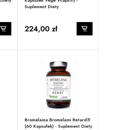
 Diety
Kapsułek Vege Vcaps®) -
Suplement Diety
224,00 zł
Bromelaina Bromelami Retard®
(60 Kapsułek) - Suplement Diety