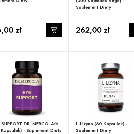
lement Diety
(300 Kapsułek Vege) -
Suplement Diety
,00 zł
262,00 zł
E SUPPORT DR. MERCOLA®
L-Lizyna (60 Kapsułek) -
 Kapsułek) - Suplement Diety
Suplement Diety