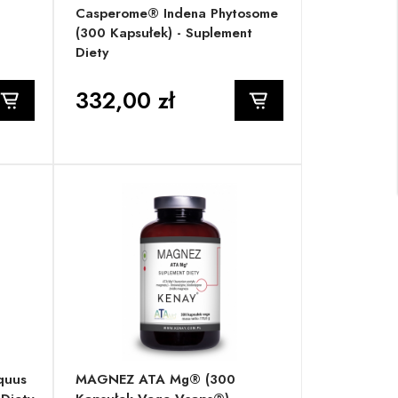
Casperome® Indena Phytosome
(300 Kapsułek) - Suplement
Diety
332,00 zł
quus
MAGNEZ ATA Mg® (300