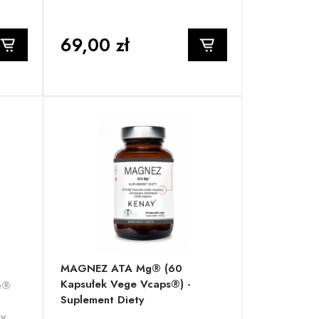
69,00 zł
MAGNEZ ATA Mg® (60
Kapsułek Vege Vcaps®) -
e®
Suplement Diety
ty