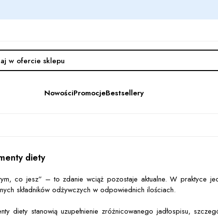
Nowości
Promocje
Bestsellery
menty diety
 tym, co jesz” – to zdanie wciąż pozostaje aktualne. W praktyce j
nych składników odżywczych w odpowiednich ilościach.
nty diety stanowią uzupełnienie zróżnicowanego jadłospisu, szcze