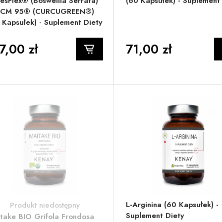
esFlex® (Boswellia Serrata)
(60 Kapsułek) - Suplement
BCM 95® (CURCUGREEN®)
 Kapsułek) - Suplement Diety
7,00 zł
71,00 zł
L-Arginina (60 Kapsułek) -
Produkt niedostępny
Suplement Diety
take BIO Grifola Frondosa