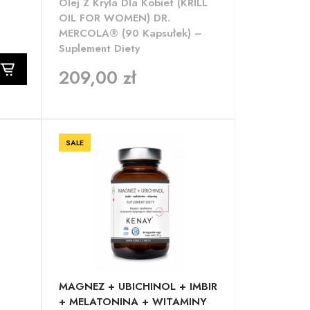
Olej Z Kryla Dla Kobiet (KRILL
OIL FOR WOMEN) DR.
MERCOLA® (90 Kapsułek) –
Suplement Diety
209,00 zł
SALE
MAGNEZ + UBICHINOL + IMBIR
+ MELATONINA + WITAMINY