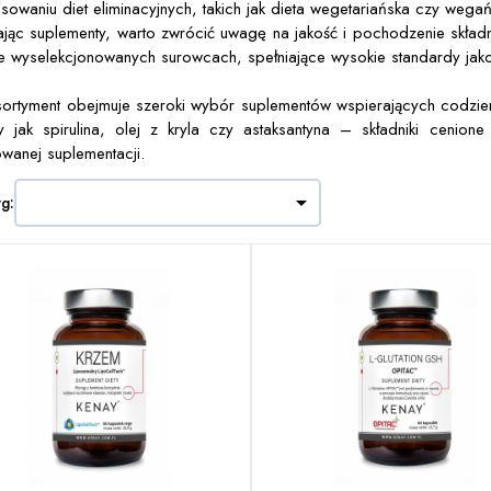
osowaniu diet eliminacyjnych, takich jak dieta wegetariańska czy wega
jąc suplementy, warto zwrócić uwagę na jakość i pochodzenie składn
ie wyselekcjonowanych surowcach, spełniające wysokie standardy jako
ortyment obejmuje szeroki wybór suplementów wspierających codzienną 
y jak spirulina, olej z kryla czy astaksantyna – składniki cenio
owanej suplementacji.

wg: