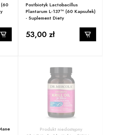
 (60
Postbiotyk Lactobacillus
ty
Plantarum L-137™ (60 Kapsułek)
- Suplement Diety
53,00 zł
 Mane
Produkt niedostępny