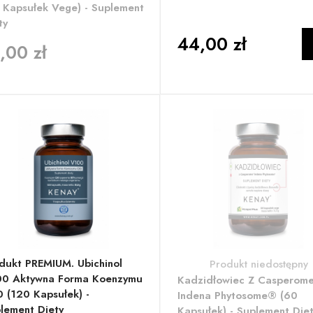
 Kapsułek Vege) - Suplement
ty
44,00 zł
,00 zł
dukt PREMIUM. Ubichinol
Produkt niedostępny
0 Aktywna Forma Koenzymu
Kadzidłowiec Z Casperom
 (120 Kapsułek) -
Indena Phytosome® (60
lement Diety
Kapsułek) - Suplement Die