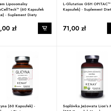
em Liposomalny
L-Glutation GSH OPITAC™
oCellTech™ (60 Kapsułek
Kapsułek) - Suplement Die
e) - Suplement Diety
,00 zł
71,00 zł
cyna (60 Kapsułek) -
Soplówka Jeżowata Lion's