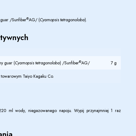
®
guar /Sunfiber
AG/ (
Cyamopsis tetragonoloba
).
ktywnych
®
y guar (
Cyamopsis tetragonoloba
) /Sunfiber
AG/
7 g
m towarowym Taiyo Kagaku Co.
-220 ml wody, niegazowanego napoju. Wypij przynajmniej 1 raz
nia