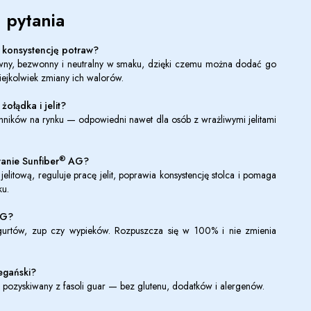
 pytania
konsystencję potraw?
wny, bezwonny i neutralny w smaku, dzięki czemu można dodać go
ejkolwiek zmiany ich walorów.
żołądka i jelit?
łonników na rynku — odpowiedni nawet dla osób z wrażliwymi jelitami
®
wanie Sunfiber
AG?
litową, reguluje pracę jelit, poprawia konsystencję stolca i pomaga
ku.
G
?
jogurtów, zup czy wypieków. Rozpuszcza się w 100% i nie zmienia
egański?
k pozyskiwany z fasoli guar — bez glutenu, dodatków i alergenów.