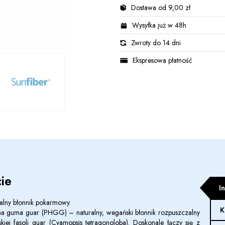
Dostawa od 9,00 zł
Wysyłka już w 48h
Zwroty do 14 dni
Ekspresowa płatność
ie
I
alny błonnik pokarmowy.
K
 guma guar (PHGG) – naturalny, wegański błonnik rozpuszczalny
kiej fasoli guar (Cyamopsis tetragonoloba). Doskonale łączy się z