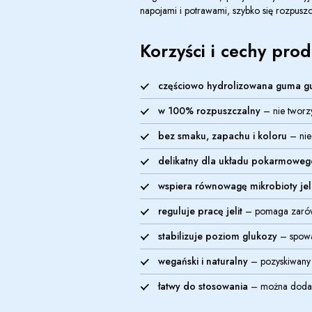
napojami i potrawami, szybko się rozpuszc
Korzyści i cechy pro
częściowo hydrolizowana guma g
w 100% rozpuszczalny
– nie tworzy
bez smaku, zapachu i koloru
– nie
delikatny dla układu pokarmoweg
wspiera równowagę mikrobioty jel
reguluje pracę jelit
– pomaga zarówn
stabilizuje poziom glukozy
– spowa
wegański i naturalny
– pozyskiwany 
łatwy do stosowania
– można dodawa