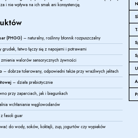
N
za i nie wpływa na ich smak ani konsystencję.
S
duktów
T
uar (PHGG)
– naturalny, roślinny błonnik rozpuszczalny
S
 grudek, łatwo łączy się z napojami i potrawami
S
 zmienia walorów sensorycznych żywności
U
o
– dobrze tolerowany, odpowiedni także przy wrażliwych jelitach
A
itowej
– działa prebiotycznie
o przy zaparciach, jak i biegunkach
P
lnia wchłanianie węglowodanów
z fasoli guar
ć do wody, soków, koktajli, zup, jogurtów czy wypieków