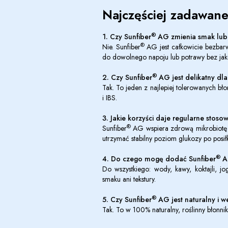
Najczęściej zadawane
®
1.
Czy Sunfiber
AG zmienia smak lub 
®
Nie. Sunfiber
AG jest całkowicie bezbar
do dowolnego napoju lub potrawy bez jaki
®
2. Czy Sunfiber
AG jest delikatny dla 
Tak. To jeden z najlepiej tolerowanych b
i IBS.
3. Jakie korzyści daje regularne stoso
®
Sunfiber
AG wspiera zdrową mikrobiotę je
utrzymać stabilny poziom glukozy po posił
®
4. Do czego mogę dodać Sunfiber
A
Do wszystkiego: wody, kawy, koktajli, 
smaku ani tekstury.
®
5. Czy Sunfiber
AG jest naturalny i w
Tak. To w 100% naturalny, roślinny błonni