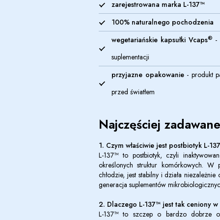
zarejestrowana marka L-137™
100% naturalnego pochodzenia
®
wegetariańskie kapsułki Vcaps
- 
suplementacji
przyjazne opakowanie
- produkt p
przed światłem
Najczęściej zadawane
1. Czym właściwie jest postbiotyk
L-13
L-137™ to postbiotyk, czyli inaktywowane
określonych struktur komórkowych. W
chłodzie, jest stabilny i działa niezal
generacja suplementów mikrobiologicznyc
2. Dlaczego
L-137™
jest tak ceniony w
L-137™ to szczep o bardzo dobrze opi