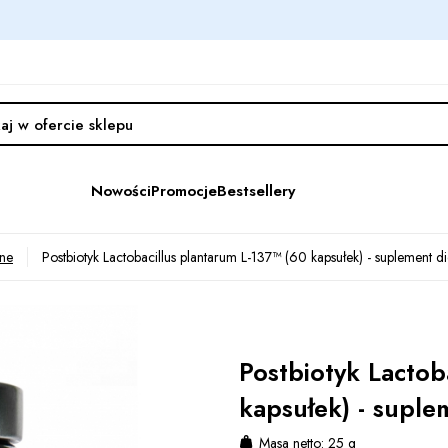
Nowości
Promocje
Bestsellery
lne
Postbiotyk Lactobacillus plantarum L-137™ (60 kapsułek) - suplement di
Postbiotyk Lactob
kapsułek) - suple
Masa netto: 25 g