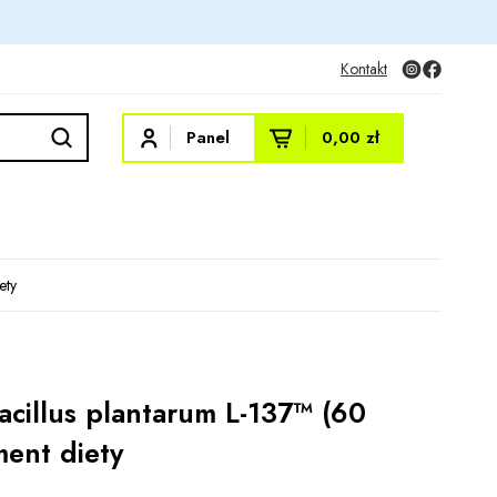
Kontakt
Panel
0,00 zł
ety
acillus plantarum L-137™ (60
ment diety