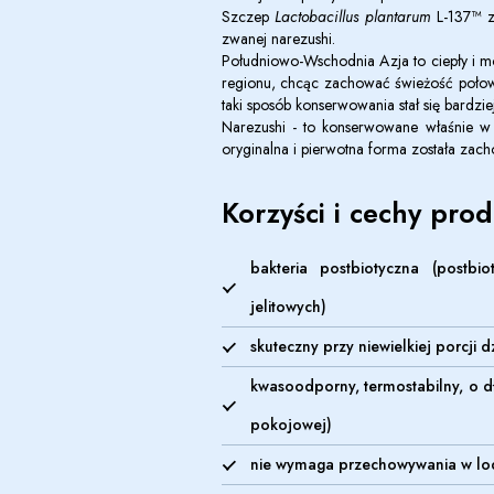
Szczep
Lactobacillus plantarum
L-137™
z
zwanej narezushi.
Południowo-Wschodnia Azja to ciepły i mor
regionu, chcąc zachować świeżość połowó
taki sposób konserwowania stał się bardzi
Narezushi - to konserwowane właśnie w t
oryginalna i pierwotna forma została zach
Korzyści i cechy pro
bakteria postbiotyczna (postbio
jelitowych)
skuteczny przy niewielkiej porcji 
kwasoodporny, termostabilny, o dł
pokojowej)
nie wymaga przechowywania w l