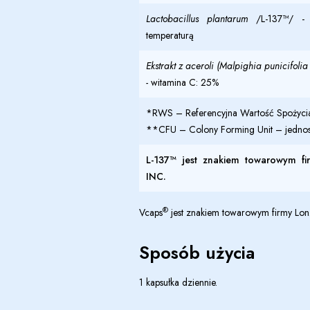
Lactobacillus plantarum
/L-137™/ - 
temperaturą
Ekstrakt z aceroli (
Malpighia punicifolia
-
witamina C: 25%
*RWS – Referencyjna Wartość Spożyci
**CFU – Colony Forming Unit – jednostk
L-137™ jest znakiem towarowym
INC.
®
Vcaps
jest znakiem towarowym firmy Lonza l
Sposób użycia
1 kapsułka dziennie.