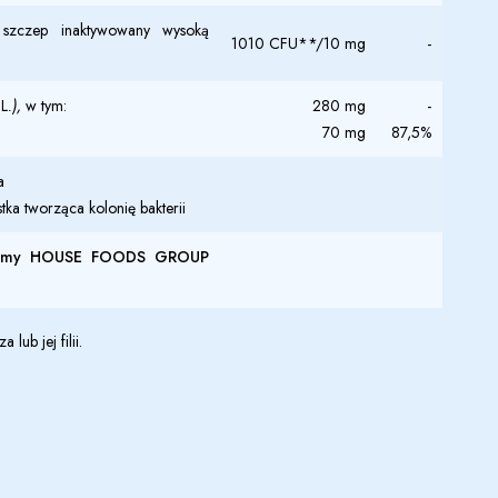
szczep inaktywowany wysoką
10
10
CFU**/10 mg
-
L
.),
w tym:
280 mg
-
70 mg
87,5%
a
a tworząca kolonię bakterii
 firmy HOUSE FOODS GROUP
ub jej filii.