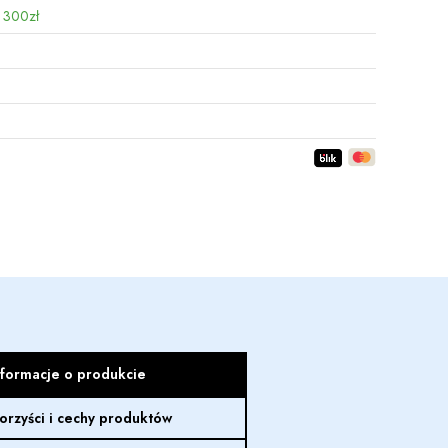
 300zł
nformacje o produkcie
orzyści i cechy produktów