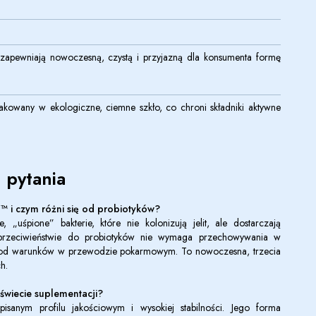
zapewniają nowoczesną, czystą i przyjazną dla konsumenta formę
akowany w ekologiczne, ciemne szkło, co chroni składniki aktywne
 pytania
7™
i czym różni się od probiotyków?
, „uśpione” bakterie, które nie kolonizują jelit, ale dostarczają
 przeciwieństwie do probiotyków nie wymaga przechowywania w
eżnie od warunków w przewodzie pokarmowym. To nowoczesna, trzecia
h.
 świecie suplementacji?
sanym profilu jakościowym i wysokiej stabilności. Jego forma