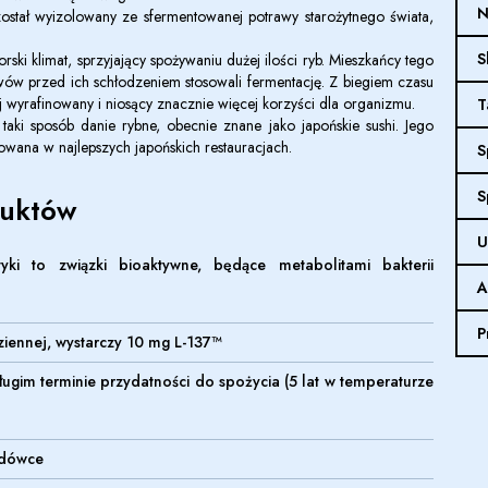
N
ostał wyizolowany ze sfermentowanej potrawy starożytnego świata,
S
ski klimat, sprzyjający spożywaniu dużej ilości ryb. Mieszkańcy tego
w przed ich schłodzeniem stosowali fermentację. Z biegiem czasu
ej wyrafinowany i niosący znacznie więcej korzyści dla organizmu.
T
aki sposób danie rybne, obecnie znane jako japońskie sushi. Jego
owana w najlepszych japońskich restauracjach.
S
S
duktów
U
tyki to związki bioaktywne, będące metabolitami bakterii
A
P
dziennej, wystarczy 10 mg L-137™
ugim terminie przydatności do spożycia (5 lat w temperaturze
odówce