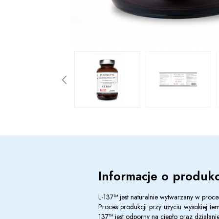
Informacje o produkc
L-137™ jest naturalnie wytwarzany w proces
Proces produkcji przy użyciu wysokiej te
137™
jest odporny na ciepło oraz działan