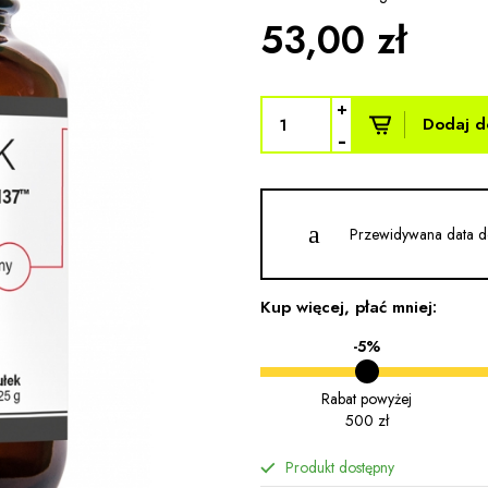
53,00 zł
+
Dodaj d
-
Przewidywana data d
Kup więcej, płać mniej:
-5%
Rabat powyżej
500 zł
Produkt dostępny