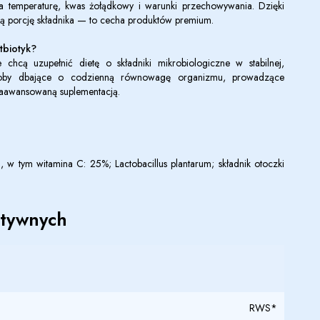
na temperaturę, kwas żołądkowy i warunki przechowywania. Dzięki
ną porcję składnika — to cecha produktów premium.
tbiotyk?
 chcą uzupełnić dietę o składniki mikrobiologiczne w stabilnej,
soby dbające o codzienną równowagę organizmu, prowadzące
 zaawansowaną suplementacją.
L.), w tym witamina C: 25%; Lactobacillus plantarum; składnik otoczki
ktywnych
RWS*