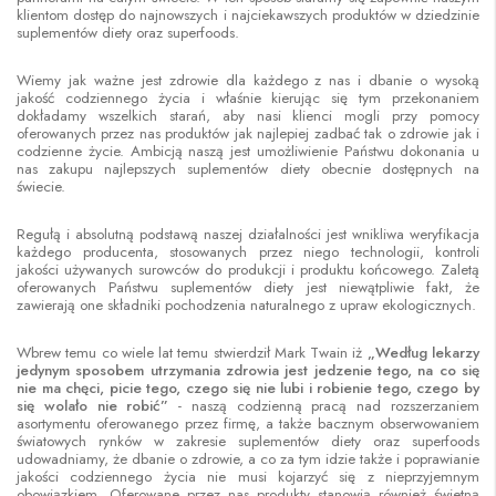
klientom dostęp do najnowszych i najciekawszych produktów w dziedzinie
suplementów diety oraz superfoods.
Wiemy jak ważne jest zdrowie dla każdego z nas i dbanie o wysoką
jakość codziennego życia i właśnie kierując się tym przekonaniem
dokładamy wszelkich starań, aby nasi klienci mogli przy pomocy
oferowanych przez nas produktów jak najlepiej zadbać tak o zdrowie jak i
codzienne życie. Ambicją naszą jest umożliwienie Państwu dokonania u
nas zakupu najlepszych suplementów diety obecnie dostępnych na
świecie.
Regułą i absolutną podstawą naszej działalności jest wnikliwa weryfikacja
każdego producenta, stosowanych przez niego technologii, kontroli
jakości używanych surowców do produkcji i produktu końcowego. Zaletą
oferowanych Państwu suplementów diety jest niewątpliwie fakt, że
zawierają one składniki pochodzenia naturalnego z upraw ekologicznych.
Wbrew temu co wiele lat temu stwierdził Mark Twain iż
„Według lekarzy
jedynym sposobem utrzymania zdrowia jest jedzenie tego, na co się
nie ma chęci, picie tego, czego się nie lubi i robienie tego, czego by
się wolało nie robić”
- naszą codzienną pracą nad rozszerzaniem
asortymentu oferowanego przez firmę, a także bacznym obserwowaniem
światowych rynków w zakresie suplementów diety oraz superfoods
udowadniamy, że dbanie o zdrowie, a co za tym idzie także i poprawianie
jakości codziennego życia nie musi kojarzyć się z nieprzyjemnym
obowiązkiem. Oferowane przez nas produkty stanowią również świetną