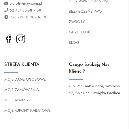
DOSTAWA I PŁATNOŚĆ
biuro@kenay.com.pl
62 757 35 88 / 89
BEZPIECZEŃSTWO
Pon. - Pt.: 8:00 - 16:00
ZWROTY
GDZIE KUPIĆ
BLOG
STREFA KLIENTA
Czego Szukają Nasi
Klienci?
MOJE DANE OSOBOWE
kurkuma
,
nattokinaza
,
witamina
MOJE ZAMÓWIENIA
K2
,
Spirulina Hawajska Pacifica
MOJE ADRESY
MOJE KUPONY RABATOWE