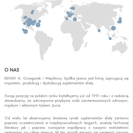
O NAS
KENAY A. Grzegorek i Wspólnicy Spółka Jawna jest firmą zajmującą się
importem, produkcją i dystrybucją suplementów diety.
Swoją pozycję na polskim rynku kształtujemy już od 1991 roku i z radością
stwierdzamy, że sukcesywnie przybywa osób zainteresowanych zdrowym,
mądrym i aktywnym trybem życia.
Od wielu lat obserwujemy światowy rynek suplementów diety zarówno
poprzez uczestniczenie w międzynarodowych targach, analizę fachowej
literatury jak i poprzez rozwijanie współpracy z naszymi wieloletnimi
partnerami na całym świecie. W ten sposób staramy się zapewnić naszym