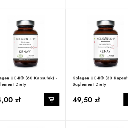
agen UC-II® (60 Kapsułek) -
Kolagen UC-II® (30 Kapsułe
lement Diety
Suplement Diety
,00 zł
49,50 zł