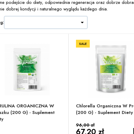
e podejście do diety, odpowiednia regeneracja oraz dobrze dobran
nie dobrej kondycji i naturalnego wyglądu każdego dnia.

wg:
SALE
IRULINA ORGANICZNA W
Chlorella Organiczna W Pr
szku (200 G) - Suplement
(200 G) - Suplement Diety
ty
96,00 zł
67,20 zł