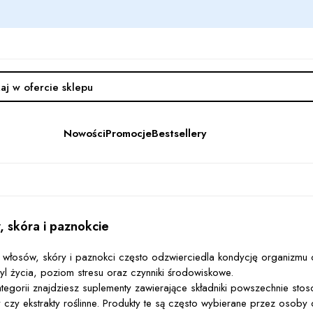
Nowości
Promocje
Bestsellery
, skóra i paznokcie
włosów, skóry i paznokci często odzwierciedla kondycję organizmu o
styl życia, poziom stresu oraz czynniki środowiskowe.
ategorii znajdziesz suplementy zawierające składniki powszechnie stos
y czy ekstrakty roślinne. Produkty te są często wybierane przez osob