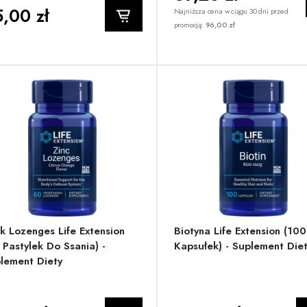
,00 zł
Najniższa cena w ciągu 30 dni przed
promocją:
96,00 zł
k Lozenges Life Extension
Biotyna Life Extension (100
 Pastylek Do Ssania) -
Kapsułek) - Suplement Die
lement Diety