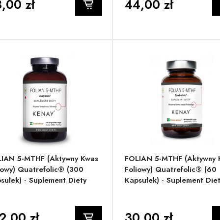
,00 zł
44,00 zł
IAN 5-MTHF (aktywny Kwas
FOLIAN 5-MTHF (aktywny 
iowy) Quatrefolic® (300
Foliowy) Quatrefolic® (60
sułek) - Suplement Diety
Kapsułek) - Suplement Die
2,00 zł
30,00 zł