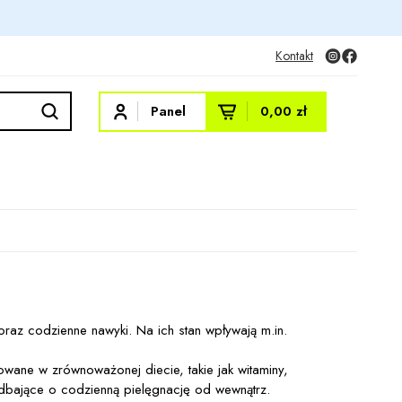
Kontakt
Panel
0,00 zł
raz codzienne nawyki. Na ich stan wpływają m.in.
owane w zrównoważonej diecie, takie jak witaminy,
y dbające o codzienną pielęgnację od wewnątrz.