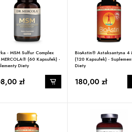
rka - MSM Sulfur Complex
BioAstin® Astaksantyna 4
 MERCOLA® (60 Kapsułek) -
(120 Kapsułek) - Suplemen
lementy Diety
Diety
8,00 zł
180,00 zł