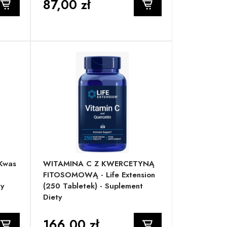
87,00 zł
Kwas
WITAMINA C Z KWERCETYNĄ
FITOSOMOWĄ - Life Extension
ty
(250 Tabletek) - Suplement
Diety
166,00 zł