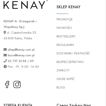
SKLEP KENAY
PROMOCJE
KENAY A. Grzegorek i
Wspólnicy Sp.J.
NOWOŚCI
ul. Częstochowska 25
BESTSELLERY
62-800 Kalisz, Polska
REGULAMIN
sklep@kenay.com.pl
DOSTAWA I PŁATNOŚĆ
biuro@kenay.com.pl
62 757 35 88 / 89
BEZPIECZEŃSTWO
Pon. - Pt.: 8:00 - 16:00
ZWROTY
GDZIE KUPIĆ
BLOG
STREFA KLIENTA
Czego Szukają Nasi