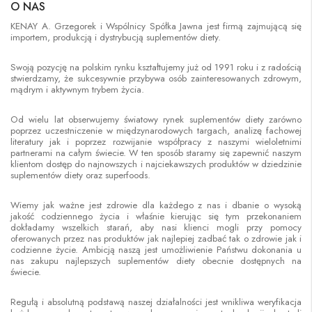
O NAS
KENAY A. Grzegorek i Wspólnicy Spółka Jawna jest firmą zajmującą się
importem, produkcją i dystrybucją suplementów diety.
Swoją pozycję na polskim rynku kształtujemy już od 1991 roku i z radością
stwierdzamy, że sukcesywnie przybywa osób zainteresowanych zdrowym,
mądrym i aktywnym trybem życia.
Od wielu lat obserwujemy światowy rynek suplementów diety zarówno
poprzez uczestniczenie w międzynarodowych targach, analizę fachowej
literatury jak i poprzez rozwijanie współpracy z naszymi wieloletnimi
partnerami na całym świecie. W ten sposób staramy się zapewnić naszym
klientom dostęp do najnowszych i najciekawszych produktów w dziedzinie
suplementów diety oraz superfoods.
Wiemy jak ważne jest zdrowie dla każdego z nas i dbanie o wysoką
jakość codziennego życia i właśnie kierując się tym przekonaniem
dokładamy wszelkich starań, aby nasi klienci mogli przy pomocy
oferowanych przez nas produktów jak najlepiej zadbać tak o zdrowie jak i
codzienne życie. Ambicją naszą jest umożliwienie Państwu dokonania u
nas zakupu najlepszych suplementów diety obecnie dostępnych na
świecie.
Regułą i absolutną podstawą naszej działalności jest wnikliwa weryfikacja