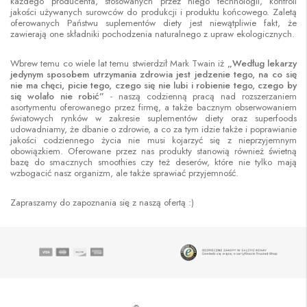
każdego producenta, stosowanych przez niego technologii, kontroli
jakości używanych surowców do produkcji i produktu końcowego. Zaletą
oferowanych Państwu suplementów diety jest niewątpliwie fakt, że
zawierają one składniki pochodzenia naturalnego z upraw ekologicznych.
Wbrew temu co wiele lat temu stwierdził Mark Twain iż
„Według lekarzy
jedynym sposobem utrzymania zdrowia jest jedzenie tego, na co się
nie ma chęci, picie tego, czego się nie lubi i robienie tego, czego by
się wolało nie robić”
- naszą codzienną pracą nad rozszerzaniem
asortymentu oferowanego przez firmę, a także bacznym obserwowaniem
światowych rynków w zakresie suplementów diety oraz superfoods
udowadniamy, że dbanie o zdrowie, a co za tym idzie także i poprawianie
jakości codziennego życia nie musi kojarzyć się z nieprzyjemnym
obowiązkiem. Oferowane przez nas produkty stanowią również świetną
bazę do smacznych smoothies czy też deserów, które nie tylko mają
wzbogacić nasz organizm, ale także sprawiać przyjemność.
Zapraszamy do zapoznania się z naszą ofertą :)