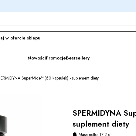
Nowości
Promocje
Bestsellery
ERMIDYNA SuperMide™ (60 kapsułek) - suplement diety
SPERMIDYNA Supe
suplement diety
Masa netto: 17,2 g