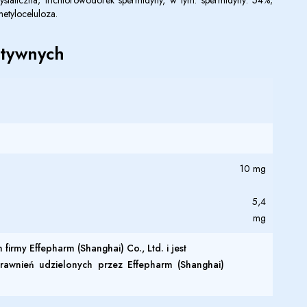
rystaliczna; trichlorowodorek spermidyny, w tym: spermidyny: 54%;
metyloceluloza.
ktywnych
10 mg
5,4
mg
irmy Effepharm (Shanghai) Co., Ltd. i jest
prawnień udzielonych przez Effepharm (Shanghai)