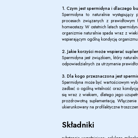
1. Czym jest spermidyna i dlaczego b
Spermidyna to naturalnie występujący
procesach związanych z prawidłowym 
homeostazy. W ostatnich latach spermidyn
organizmie naturalnie spada wraz z wiek
wspierającym ogólną kondycję organizmu
2. Jakie korzyści może wspierać supl
Spermidyna jest związkiem, który natur
odpowiedzialnych za utrzymanie prawidłowe
3. Dla kogo przeznaczona jest sperm
Spermidyna może być wartościowym wybor
zadbać o ogólną witalność oraz kondycję
się wraz z wiekiem, dlatego jego uzupeł
prozdrowotną suplementację. Włączenie 
ukierunkowany na profilaktyczne troszcze
Składniki