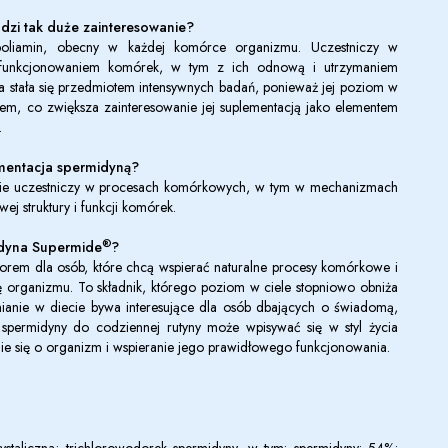
udzi tak duże zainteresowanie?
 poliamin, obecny w każdej komórce organizmu. Uczestniczy w
funkcjonowaniem komórek, w tym z ich odnową i utrzymaniem
a stała się przedmiotem intensywnych badań, ponieważ jej poziom w
iem, co zwiększa zainteresowanie jej suplementacją jako elementem
.
ementacja spermidyną?
alnie uczestniczy w procesach komórkowych, w tym w mechanizmach
j struktury i funkcji komórek.
®
idyna Supermide
?
em dla osób, które chcą wspierać naturalne procesy komórkowe i
 organizmu. To składnik, którego poziom w ciele stopniowo obniża
nianie w diecie bywa interesujące dla osób dbających o świadomą,
spermidyny do codziennej rutyny może wpisywać się w styl życia
nie się o organizm i wspieranie jego prawidłowego funkcjonowania.