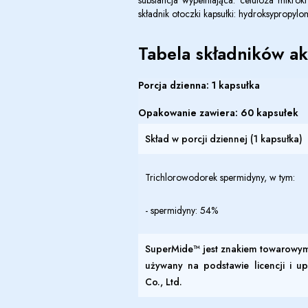
substancja wypełniająca: celuloza mikrok
składnik otoczki kapsułki: hydroksypropylo
Tabela składników a
Porcja dzienna: 1 kapsułka
Opakowanie zawiera: 60 kapsułek
Skład w porcji dziennej (
1 kapsułk
a
)
Trichlorowodorek spermidyny, w tym:
-
spermidyny: 54%
SuperMide™ jest znakiem towarowym f
używany na podstawie licencji i u
Co., Ltd.