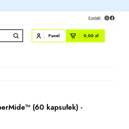
Kontakt
Panel
0,00 zł
rMide™ (60 kapsułek) -