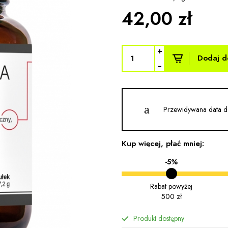
42,00 zł
+
Dodaj d
-
Przewidywana data d
Kup więcej, płać mniej:
-5%
Rabat powyżej
500 zł
Produkt dostępny