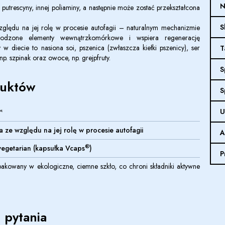
N
utrescyny, innej poliaminy, a następnie może zostać przekształcona
S
ględu na jej rolę w procesie autofagii – naturalnym mechanizmie
odzone elementy wewnątrzkomórkowe i wspiera regenerację
y w diecie to
nasiona soi,
pszenica (zwłaszcza kiełki pszenicy),
ser
T
np. szpinak oraz
owoce, np. grejpfruty.
S
duktów
S
U
™
 ze względu na jej rolę w procesie autofagii
A
®
egetarian (kapsułka Vcaps
)
P
akowany w ekologiczne, ciemne szkło, co chroni składniki aktywne
 pytania