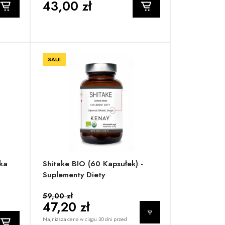
43,00 zł
SALE
ka
Shitake BIO (60 Kapsułek) -
Suplementy Diety
59,00 zł
47,20 zł
Najniższa cena w ciągu 30 dni przed