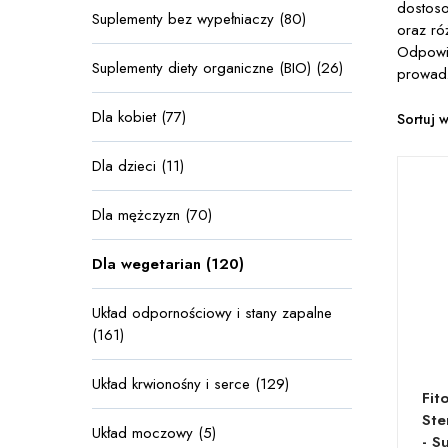
dostoso
Suplementy bez wypełniaczy (80)
oraz ró
Odpowie
Suplementy diety organiczne (BIO) (26)
prowadz
Dla kobiet (77)
Sortuj 
Dla dzieci (11)
Dla mężczyzn (70)
Dla wegetarian (120)
Układ odpornościowy i stany zapalne
(161)
Układ krwionośny i serce (129)
Fit
Ste
Układ moczowy (5)
- S