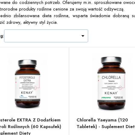
wane do codziennych potrzeb. Oferujemy m.in. sproszkowane owoce 
żnorodne produkty roślinne cenione za swoją wartość odżywczą.
dnio zbilansowana dieta roślinna, wsparta świadomie dobraną sup
ić zdrowy, aktywny styl życia.

wg:
osterole EXTRA Z Dodatkiem
Chlorella Yaeyama (120
roli Roślinnych (60 Kapsułek)
Tabletek) - Suplement Diet
uplement Diety