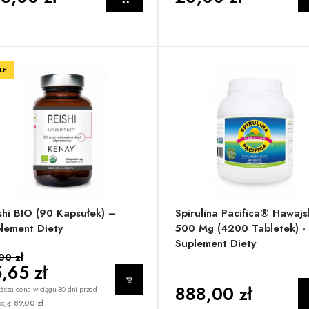
LE
shi BIO (90 Kapsułek) –
Spirulina Pacifica® Hawajs
lement Diety
500 Mg (4200 Tabletek) -
Suplement Diety
00 zł
,65 zł
888,00 zł
ższa cena w ciągu 30 dni przed
cją:
89,00 zł