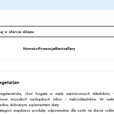
Nowości
Promocje
Bestsellery
egetarian
wegetariańska, choć bogata w wiele wartościowych składników
zmowi wszystkich niezbędnych mikro- i makroskładników. W niekt
dnio dobranymi suplementami diety.
ategorii znajdziesz produkty odpowiednie dla osób na diecie rośli