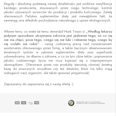
Regułą i absolutną podstawą naszej działalności jest wnikliwa weryfikacja
każdego producenta, stosowanych przez niego technologii, kontroli
jakości używanych surowców do produkcji i produktu końcowego. Zaletą
oferowanych Państwu suplementów diety jest niewątpliwie fakt, że
zawierają one składniki pochodzenia naturalnego z upraw ekologicznych.
Wbrew temu co wiele lat temu stwierdził Mark Twain iż
„Według lekarzy
jedynym sposobem utrzymania zdrowia jest jedzenie tego, na co się
nie ma chęci, picie tego, czego się nie lubi i robienie tego, czego by
się wolało nie robić”
- naszą codzienną pracą nad rozszerzaniem
asortymentu oferowanego przez firmę, a także bacznym obserwowaniem
światowych rynków w zakresie suplementów diety oraz superfoods
udowadniamy, że dbanie o zdrowie, a co za tym idzie także i poprawianie
jakości codziennego życia nie musi kojarzyć się z nieprzyjemnym
obowiązkiem. Oferowane przez nas produkty stanowią również świetną
bazę do smacznych smoothies czy też deserów, które nie tylko mają
wzbogacić nasz organizm, ale także sprawiać przyjemność.
Zapraszamy do zapoznania się z naszą ofertą :)