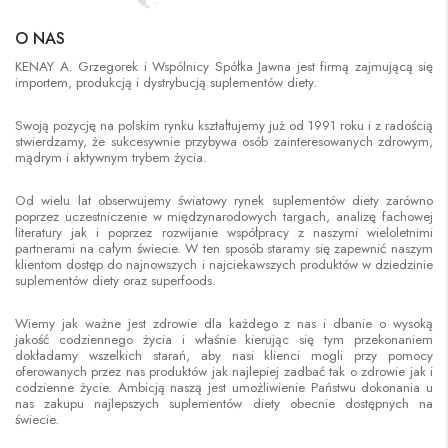
O NAS
KENAY A. Grzegorek i Wspólnicy Spółka Jawna jest firmą zajmującą się
importem, produkcją i dystrybucją suplementów diety.
Swoją pozycję na polskim rynku kształtujemy już od 1991 roku i z radością
stwierdzamy, że sukcesywnie przybywa osób zainteresowanych zdrowym,
mądrym i aktywnym trybem życia.
Od wielu lat obserwujemy światowy rynek suplementów diety zarówno
poprzez uczestniczenie w międzynarodowych targach, analizę fachowej
literatury jak i poprzez rozwijanie współpracy z naszymi wieloletnimi
partnerami na całym świecie. W ten sposób staramy się zapewnić naszym
klientom dostęp do najnowszych i najciekawszych produktów w dziedzinie
suplementów diety oraz superfoods.
Wiemy jak ważne jest zdrowie dla każdego z nas i dbanie o wysoką
jakość codziennego życia i właśnie kierując się tym przekonaniem
dokładamy wszelkich starań, aby nasi klienci mogli przy pomocy
oferowanych przez nas produktów jak najlepiej zadbać tak o zdrowie jak i
codzienne życie. Ambicją naszą jest umożliwienie Państwu dokonania u
nas zakupu najlepszych suplementów diety obecnie dostępnych na
świecie.