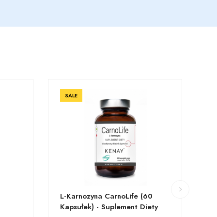
SALE
L-Karnozyna CarnoLife (60
Ol
Kapsułek) - Suplement Diety
Ka