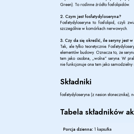
Green). To roślinne źródło fosfolipidów.
2. Czym jest fosfatydyloseryna?
Fosfatydyloseryna to fosfolipid, czyli 
szczególnie w komórkach nerwowych.
3. Czy da się określić, ile seryny jest 
Tak, ale tylko teoretycznie. Fosfatydylose
elementów budowy. Oznacza to, że seryna 
tam jako osobna, „wolna” seryna. W prak
nie funkcjonuje ona tam jako samodzielny sk
Składniki
fosfatydyloseryna (z nasion słonecznika); n
Tabela składników a
Porcja dzienna:
1 kapsułka