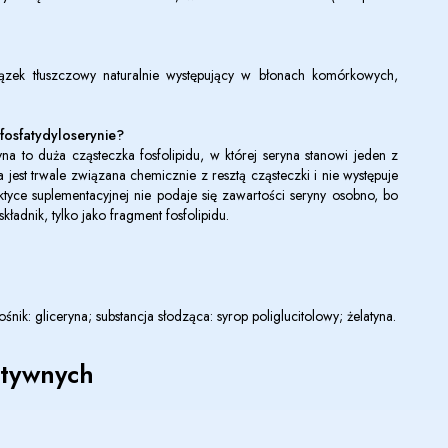
związek tłuszczowy naturalnie występujący w błonach komórkowych,
w fosfatydyloserynie?
ryna to duża cząsteczka fosfolipidu, w której seryna stanowi jeden z
jest trwale związana chemicznie z resztą cząsteczki i nie występuje
tyce suplementacyjnej nie podaje się zawartości seryny osobno, bo
ładnik, tylko jako fragment fosfolipidu.
ośnik: gliceryna; substancja słodząca: syrop poliglucitolowy; żelatyna.
ktywnych