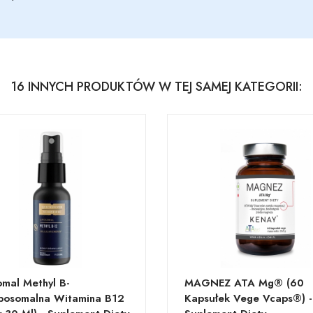
16 INNYCH PRODUKTÓW W TEJ SAMEJ KATEGORII:
omal Methyl B-
MAGNEZ ATA Mg® (60
posomalna Witamina B12
Kapsułek Vege Vcaps®) -