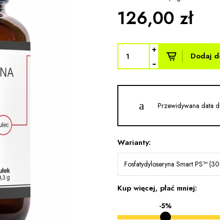
126,00 zł
+
Dodaj d
-
Przewidywana data d
Warianty:
Fosfatydyloseryna Smart PS™ (30 
Kup więcej, płać mniej:
-5%