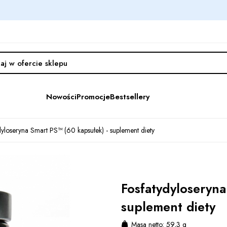
Nowości
Promocje
Bestsellery
dyloseryna Smart PS™ (60 kapsułek) - suplement diety
Fosfatydyloseryna
suplement diety
Masa netto: 59,3 g