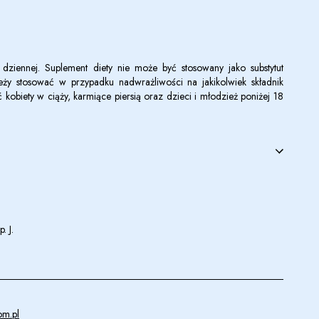
 dziennej. Suplement diety nie może być stosowany jako substytut
leży stosować w przypadku nadwrażliwości na jakikolwiek składnik
 kobiety w ciąży, karmiące piersią oraz dzieci i młodzież poniżej 18
. J.
om.pl