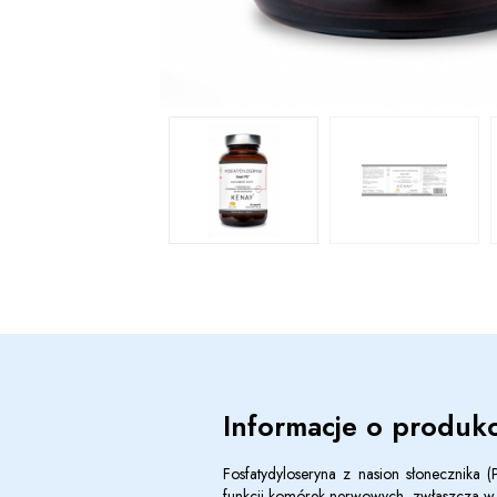
Informacje o produkc
Fosfatydyloseryna z nasion słonecznika (P
funkcji komórek nerwowych, zwłaszcza 