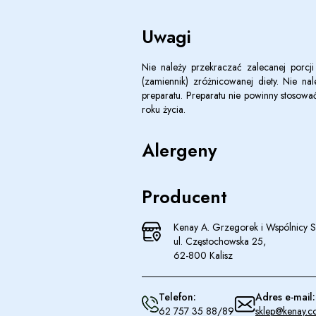
Uwagi
N
ie należy przekraczać zalecanej porcji
(zamiennik) zróżnicowanej diety. Nie na
preparatu. Preparatu nie powinny stosować
roku życia.
Alergeny
Producent
Kenay A. Grzegorek i Wspólnicy Sp
ul. Częstochowska 25,
62-800 Kalisz
Telefon:
Adres e-mail:
62 757 35 88/89
sklep@kenay.c