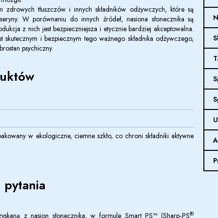
m zdrowych tłuszczów i innych składników odżywczych, które są
N
oseryny. W porównaniu do innych źródeł, nasiona słonecznika są
cja z nich jest bezpieczniejsza i etycznie bardziej akceptowalna.
S
jest skutecznym i bezpiecznym tego ważnego składnika odżywczego,
rostan psychiczny.
T
duktów
S
S
U
akowany w ekologiczne, ciemne szkło, co chroni składniki aktywne
A
P
 pytania
®
ozyskaną z nasion słonecznika, w formule Smart PS™ (Sharp‑PS