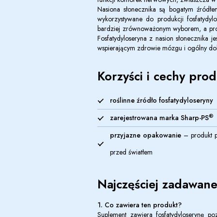
Nasiona słonecznika są bogatym źródłe
wykorzystywane do produkcji fosfatydyl
bardziej zrównoważonym wyborem, a produk
Fosfatydyloseryna z nasion słonecznika 
wspierającym zdrowie mózgu i ogólny dob
Korzyści i cechy pro
roślinne źródło fosfatydyloseryny
®
zarejestrowana marka Sharp-PS
przyjazne opakowanie
– produkt p
przed światłem
Najczęściej zadawane
1. Co zawiera ten produkt?
Suplement zawiera fosfatydyloserynę p