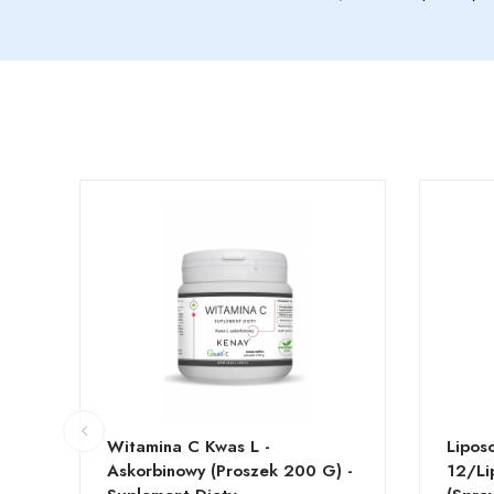
Witamina C Kwas L -
Lipos
Askorbinowy (proszek 200 G) -
12/li