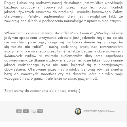
Regułą i absolutną podstawą naszej działalności jest wnikliwa weryfikacja
każdego producenta, stosowanych przez niego technologii, kontroli
jakości używanych surowców do produkcji i produktu końcowego. Zaletą
oferowanych Państwu suplementów diety jest niewątpliwie fakt, że
zawierają one składniki pochodzenia naturalnego z upraw ekologicznych.
Wbrew temu co wiele lat temu stwierdził Mark Twain iż
„Według lekarzy
jedynym sposobem utrzymania zdrowia jest jedzenie tego, na co się
nie ma chęci, picie tego, czego się nie lubi i robienie tego, czego by
się wolało nie robić”
- naszą codzienną pracą nad rozszerzaniem
asortymentu oferowanego przez firmę, a także bacznym obserwowaniem
światowych rynków w zakresie suplementów diety oraz superfoods
udowadniamy, że dbanie o zdrowie, a co za tym idzie także i poprawianie
jakości codziennego życia nie musi kojarzyć się z nieprzyjemnym
obowiązkiem. Oferowane przez nas produkty stanowią również świetną
bazę do smacznych smoothies czy też deserów, które nie tylko mają
wzbogacić nasz organizm, ale także sprawiać przyjemność.
Zapraszamy do zapoznania się z naszą ofertą :)