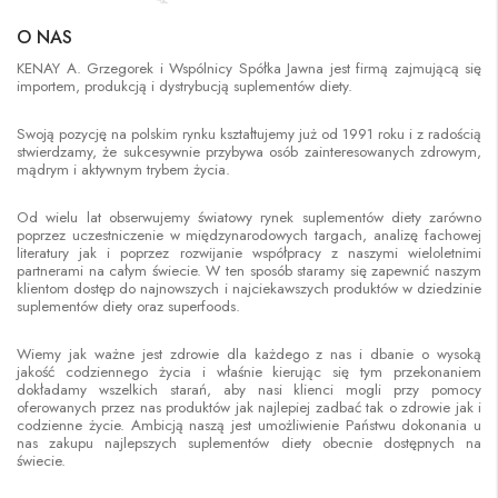
O NAS
KENAY A. Grzegorek i Wspólnicy Spółka Jawna jest firmą zajmującą się
importem, produkcją i dystrybucją suplementów diety.
Swoją pozycję na polskim rynku kształtujemy już od 1991 roku i z radością
stwierdzamy, że sukcesywnie przybywa osób zainteresowanych zdrowym,
mądrym i aktywnym trybem życia.
Od wielu lat obserwujemy światowy rynek suplementów diety zarówno
poprzez uczestniczenie w międzynarodowych targach, analizę fachowej
literatury jak i poprzez rozwijanie współpracy z naszymi wieloletnimi
partnerami na całym świecie. W ten sposób staramy się zapewnić naszym
klientom dostęp do najnowszych i najciekawszych produktów w dziedzinie
suplementów diety oraz superfoods.
Wiemy jak ważne jest zdrowie dla każdego z nas i dbanie o wysoką
jakość codziennego życia i właśnie kierując się tym przekonaniem
dokładamy wszelkich starań, aby nasi klienci mogli przy pomocy
oferowanych przez nas produktów jak najlepiej zadbać tak o zdrowie jak i
codzienne życie. Ambicją naszą jest umożliwienie Państwu dokonania u
nas zakupu najlepszych suplementów diety obecnie dostępnych na
świecie.