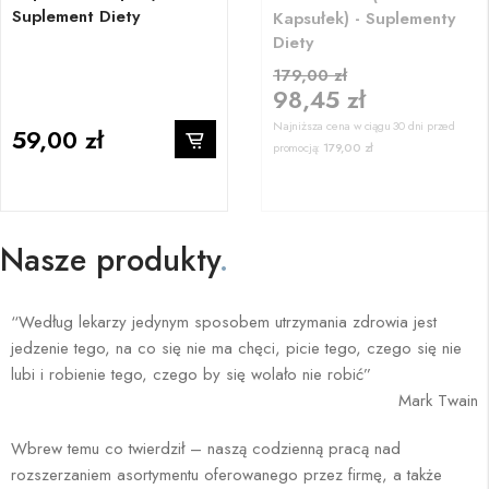
Suplement Diety
Kapsułek) - Suplementy
Diety
179,00 zł
98,45 zł
Najniższa cena w ciągu 30 dni przed
59,00 zł
promocją:
179,00 zł
Nasze produkty
.
“Według lekarzy jedynym sposobem utrzymania zdrowia jest
jedzenie tego, na co się nie ma chęci, picie tego, czego się nie
lubi i robienie tego, czego by się wolało nie robić”
Mark Twain
Wbrew temu co twierdził – naszą codzienną pracą nad
rozszerzaniem asortymentu oferowanego przez firmę, a także