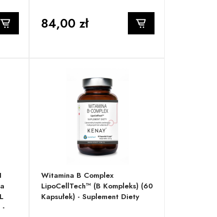
84,00 zł
I
Witamina B Complex
ra
LipoCellTech™ (B Kompleks) (60
L
Kapsułek) - Suplement Diety
 -