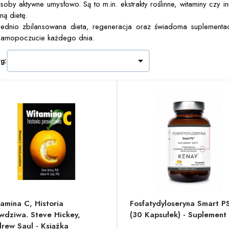
soby aktywne umysłowo. Są to m.in. ekstrakty roślinne, witaminy czy 
ną dietę.
dnio zbilansowana dieta, regeneracja oraz świadoma suplementacj
samopoczucie każdego dnia.

wg:
amina C, Historia
Fosfatydyloseryna Smart P
wdziwa. Steve Hickey,
(30 Kapsułek) - Suplement 
rew Saul - Książka