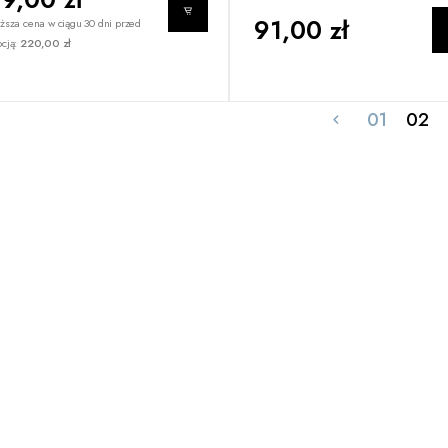
91,00 zł
ższa cena w ciągu 30 dni przed
cją:
220,00 zł
01
02
