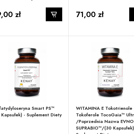
,00 zł
71,00 zł
fatydyloseryna Smart PS™
WITAMINA E Tokotrienole 
 Kapsułek) - Suplement Diety
Tokoferole TocoGaia™ Ult
/poprzednia Nazwa EVNO
SUPRABIO™/(30 Kapsułek)