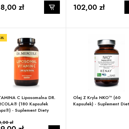
8,00 zł
102,00 zł
1ZŁ
AMINA C Liposomalna DR.
Olej Z Kryla NKO™ (60
RCOLA® (180 Kapsułek
Kapsułek) - Suplement Die
aps®) - Suplement Diety
,00 zł
9,00 zł