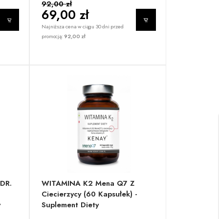
92,00 zł
69,00 zł
Najniższa cena w ciągu 30 dni przed
promocją:
92,00 zł
DR.
WITAMINA K2 Mena Q7 Z
Ciecierzycy (60 Kapsułek) -
y
Suplement Diety