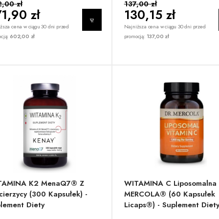
,00 zł
137,00 zł
1,90 zł
130,15 zł
ższa cena w ciągu 30 dni przed
Najniższa cena w ciągu 30 dni przed
cją:
602,00 zł
promocją:
137,00 zł
TAMINA K2 MenaQ7® Z
WITAMINA C Liposomalna 
cierzycy (300 Kapsułek) -
MERCOLA® (60 Kapsułek
lement Diety
Licaps®) - Suplement Diet