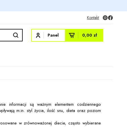
Kontakt
Panel
0,00 zł
zanie informacji są ważnym elementem codziennego
ywają m.in. styl życia, ilość snu, dieta oraz poziom
 stosowane w zrównoważonej diecie, często wybierane