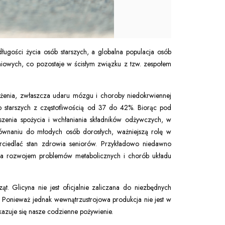
ługości życia osób starszych, a globalna populacja osób
niowych, co pozostaje w ścisłym związku z tzw. zespołem
rążenia, zwłaszcza udaru mózgu i choroby niedokrwiennej
b starszych z częstotliwością od 37 do 42%. Biorąc pod
jszenia spożycia i wchłaniania składników odżywczych, w
równaniu do młodych osób dorosłych, ważniejszą rolę w
iedlać stan zdrowia seniorów. Przykładowo niedawno
, a rozwojem problemów metabolicznych i chorób układu
. Glicyna nie jest oficjalnie zaliczana do niezbędnych
 Ponieważ jednak wewnątrzustrojowa produkcja nie jest w
zuje się nasze codzienne pożywienie.