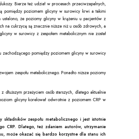
glukozy. Bierze też udział w procesach przeciwzapalnych,
ą pomiędzy poziomem glicyny w surowicy krwi a takimi
h ustalono, że poziomy glicyny w krążeniu u pacjentów z
ch na cukrzycę są znacznie niższe niż u osób zdrowych, a
licyny w surowicy z zespołem metabolicznym nie został
zku zachodzącego pomiędzy poziomem glicyny w surowicy
ozwojem zespołu metabolicznego. Ponadto niższe poziomy
z dłuższym przeżyciem osób starszych, dlatego aktualnie
, poziom glicyny korelował odwrotnie z poziomem CRP w
 składników zespołu metabolicznego i jest istotnie
go CRP. Dlatego, też zdaniem autorów, utrzymanie
, może okazać się bardzo korzystne dla stanu ich