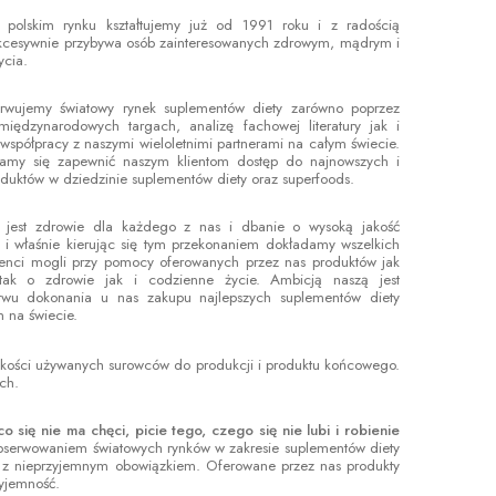
 polskim rynku kształtujemy już od 1991 roku i z radością
ukcesywnie przybywa osób zainteresowanych zdrowym, mądrym i
ycia.
erwujemy światowy rynek suplementów diety zarówno poprzez
międzynarodowych targach, analizę fachowej literatury jak i
 współpracy z naszymi wieloletnimi partnerami na całym świecie.
ramy się zapewnić naszym klientom dostęp do najnowszych i
duktów w dziedzinie suplementów diety oraz superfoods.
jest zdrowie dla każdego z nas i dbanie o wysoką jakość
 i właśnie kierując się tym przekonaniem dokładamy wszelkich
lienci mogli przy pomocy oferowanych przez nas produktów jak
 tak o zdrowie jak i codzienne życie. Ambicją naszą jest
stwu dokonania u nas zakupu najlepszych suplementów diety
 na świecie.
i jakości używanych surowców do produkcji i produktu końcowego.
ch.
się nie ma chęci, picie tego, czego się nie lubi i robienie
obserwowaniem światowych rynków w zakresie suplementów diety
ię z nieprzyjemnym obowiązkiem. Oferowane przez nas produkty
zyjemność.