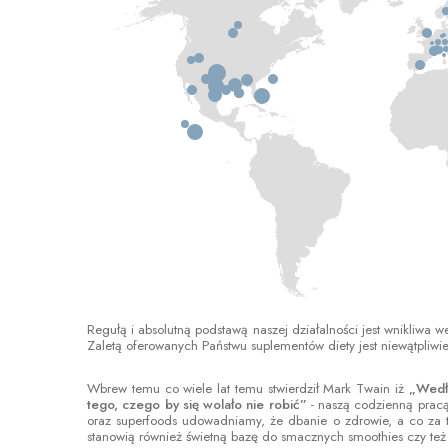
Regułą i absolutną podstawą naszej działalności jest wnikliwa 
Zaletą oferowanych Państwu suplementów diety jest niewątpliwie
Wbrew temu co wiele lat temu stwierdził Mark Twain iż
„Wedłu
tego, czego by się wolało nie robić”
- naszą codzienną prac
oraz superfoods udowadniamy, że dbanie o zdrowie, a co za t
stanowią również świetną bazę do smacznych smoothies czy też 