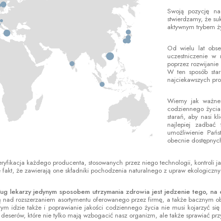
Swoją pozycję na
stwierdzamy, że s
aktywnym trybem ż
Od wielu lat obs
uczestniczenie w 
poprzez rozwijanie
W ten sposób sta
najciekawszych pro
Wiemy jak ważne 
codziennego życia
starań, aby nasi k
najlepiej zadbać
umożliwienie Pań
obecnie dostępnych
weryfikacja każdego producenta, stosowanych przez niego technologii, kontrol
 fakt, że zawierają one składniki pochodzenia naturalnego z upraw ekologiczny
g lekarzy jedynym sposobem utrzymania zdrowia jest jedzenie tego, na co 
ą nad rozszerzaniem asortymentu oferowanego przez firmę, a także bacznym 
ym idzie także i poprawianie jakości codziennego życia nie musi kojarzyć s
deserów, które nie tylko mają wzbogacić nasz organizm, ale także sprawiać pr