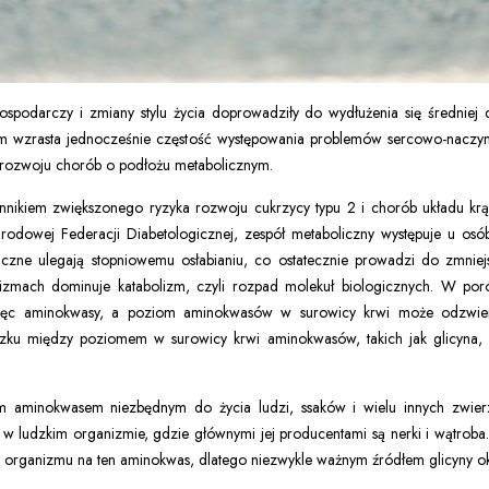
spodarczy i zmiany stylu życia doprowadziły do wydłużenia się średniej d
iem wzrasta jednocześnie częstość występowania problemów sercowo-naczy
o rozwoju chorób o podłożu metabolicznym.
zynnikiem zwiększonego ryzyka rozwoju cukrzycy typu 2 i chorób układu k
rodowej Federacji Diabetologicznej, zespół metaboliczny występuje u osó
iczne ulegają stopniowemu osłabianiu, co ostatecznie prowadzi do zmnie
izmach dominuje katabolizm, czyli rozpad molekuł biologicznych. W po
ięc aminokwasy, a poziom aminokwasów w surowicy krwi może odzwierc
iązku między poziomem w surowicy krwi aminokwasów, takich jak glicyna
m aminokwasem niezbędnym do życia ludzi, ssaków i wielu innych zwierząt
ludzkim organizmie, gdzie głównymi jej producentami są nerki i wątroba.
organizmu na ten aminokwas, dlatego niezwykle ważnym źródłem glicyny oka