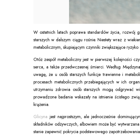
W ostatnich latach poprawa standardów życia, rozwój go
starszych w dalszym ciągu rośnie. Niestety wraz z wiek
metabolicznym, skupiającym czynniki zwiększające ryzyk
Otóż zespół metaboliczny jest w pierwszej kolejności c
serca, a także przedwczesnej śmierci. Według Międzyna
uwagę, że u osób starszych funkcje trawienne i metabol
procesach metabolicznych przebiegających w ich organ
utrzymaniu zdrowia osób starszych mogą odgrywać w
prowadzone badania wskazały na istnienie ścisłego zw
krążenia.
Glicyna
jest najprostszym, ale jednocześnie dominujący
składników odżywczych, albowiem może być wytwarzana w 
stanie zapewnić pokrycia podstawowego zapotrzebowania 