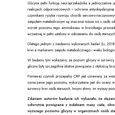
Glicyna pełni funkcję neuroprzekaźnika a jednocześnie j
reakcjach odpornościowych i ochronie antyoksydacyjn
czynnikami ryzyka rozwoju chorób sercowo-naczyniowych,
zespołem metabolicznym są znacznie niższe niż u osób zd
wzrost poziomu tego aminokwasu w krwiobiegu prowadzi
wcześniej w pełni ustalony w odniesieniu do osób starszych
Dlatego jednym z niedawno wykonanych badań (Li, 2018
krwi a markerami zespołu metabolicznego i wieku biologic
W badaniu tym wykazano, że poziom glicyny w surowicy 
glicyny były szczególnie istotnie powiązane z otyłością b
Ponieważ czynnik prozapalny CRP jest uznawany za ważny
oznaczanie jego poziomu wykorzystane jest do oceny w
surowicy krwi osób starszych. Innymi słowy: im wyższy poz
Zdaniem autorów badanie ich wykazało, że stężenie
odwrotnie powiązane z indeksem masy ciała, obwo
wyższego poziomu glicyny w organizmach osób sta