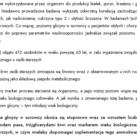
est wykorzystywana przez organizm do produkcji białek, puryn, kreatyny i 
ej. Niedawno prowadzone badania wykazały odwrotną korelację zachodząc
 jak nadciśnienie, cukrzyca typu 2 i otyłość brzuszna. W badaniach tyc
rowych. Co więcej, poziomy glicyny w surowicy u pacjentów otyłych i chory
 do poprawy parametrów insulinooporności. Jednakże związek poziomu g
.
) objęto 472 osobników w wieku powyżej 65 lat, w celu wyjaśnienia zwią
znego u osób starszych.
krwi osób starszych zmniejsza się liniowo wraz z obserwowanym u nich r
rzuszną jako składową zespołu metabolicznego.
 marker procesu starzenia się organizmu, a jego niższy poziom wiąże się 
ieku biologicznego człowieka. A jak wynika z omawianego tutaj badania
iom glicyny – tym młodszy wiek biologiczny.
 glicyny w surowicy obniża się stopniowo wraz ze wzrostem liczby
dem pasa, trójglicerydami krwi oraz markerem wieku biologiczne
rszych, w czym miałaby dopomagać suplementacja tego aminokwasu