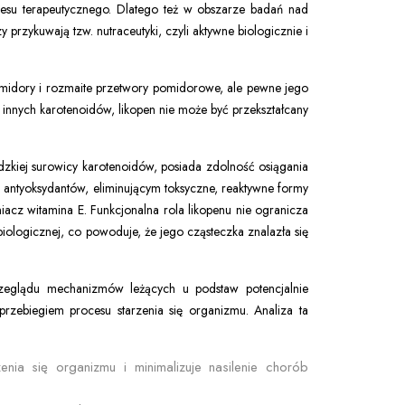
ocesu terapeutycznego. Dlatego też w obszarze badań nad
rzykuwają tzw. nutraceutyki, czyli aktywne biologicznie i
omidory i rozmaite przetwory pomidorowe, ale pewne jego
 innych karotenoidów, likopen nie może być przekształcany
dzkiej surowicy karotenoidów, posiada zdolność osiągania
e antyoksydantów, eliminującym toksyczne, reaktywne formy
eniacz witamina E. Funkcjonalna rola likopenu nie ogranicza
biologicznej, co powoduje, że jego cząsteczka znalazła się
rzeglądu mechanizmów leżących u podstaw potencjalnie
przebiegiem procesu starzenia się organizmu. Analiza ta
ia się organizmu i minimalizuje nasilenie chorób