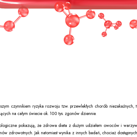
ejszym czynnikiem ryzyka rozwoju tzw. przewlekłych chorób niezakaźnych, t
cych na całym świecie ok. 100 tys. zgonów dziennie.
ologiczne pokazują, że zdrowa dieta z dużym udziałem owoców i warzyw k
w zdrowotnych. Jak natomiast wynika z innych badań, chociaż dostępnych