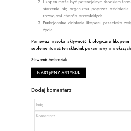
Likopen może być potencjalnym środkiem far
starzenia się organizmu poprzez osłabianie 
rozwojowi chorób przewlekłych.
Funkcjonalne działanie likopenu przeciwko z
życia.
Ponieważ wysoka aktywność biologiczna likopen
suplementować ten składnik pokarmowy w większych i
Sławomir Ambroziak
NASTĘPNY ARTYKUŁ
Dodaj komentarz