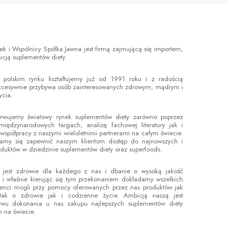
 i Wspólnicy Spółka Jawna jest firmą zajmującą się importem,
bucją suplementów diety.
 polskim rynku kształtujemy już od 1991 roku i z radością
ukcesywnie przybywa osób zainteresowanych zdrowym, mądrym i
ycia.
erwujemy światowy rynek suplementów diety zarówno poprzez
międzynarodowych targach, analizę fachowej literatury jak i
 współpracy z naszymi wieloletnimi partnerami na całym świecie.
ramy się zapewnić naszym klientom dostęp do najnowszych i
duktów w dziedzinie suplementów diety oraz superfoods.
jest zdrowie dla każdego z nas i dbanie o wysoką jakość
 i właśnie kierując się tym przekonaniem dokładamy wszelkich
lienci mogli przy pomocy oferowanych przez nas produktów jak
 tak o zdrowie jak i codzienne życie. Ambicją naszą jest
stwu dokonania u nas zakupu najlepszych suplementów diety
 na świecie.