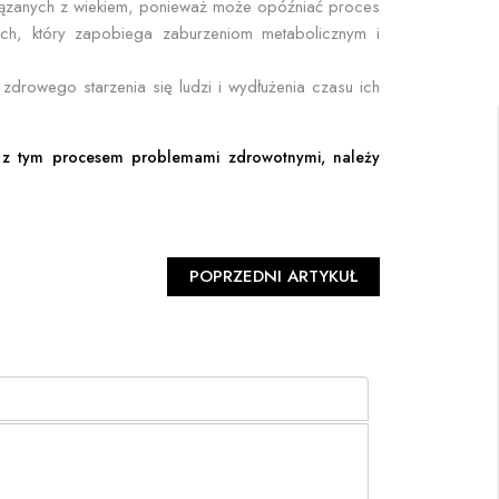
ązanych z wiekiem, ponieważ może opóźniać proces
znych, który zapobiega zaburzeniom metabolicznym i
drowego starzenia się ludzi i wydłużenia czasu ich
 z tym procesem problemami zdrowotnymi, należy
POPRZEDNI ARTYKUŁ