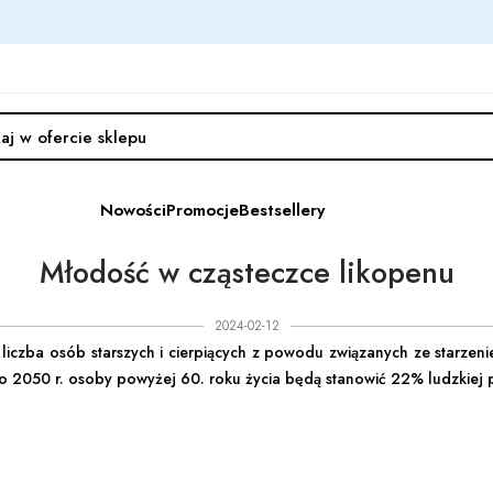
Nowości
Promocje
Bestsellery
Młodość w cząsteczce likopenu
2024-02-12
, liczba osób starszych i cierpiących z powodu związanych ze starz
do 2050 r. osoby powyżej 60. roku życia będą stanowić 22% ludzkiej pop