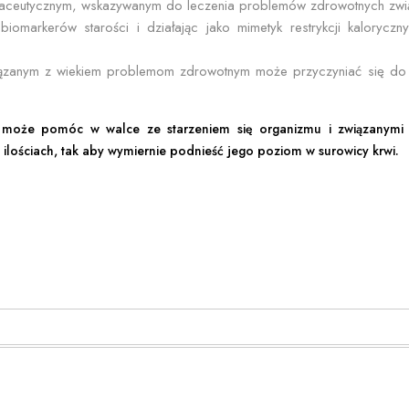
maceutycznym, wskazywanym do leczenia problemów zdrowotnych zwi
biomarkerów starości i działając jako mimetyk restrykcji kaloryc
wiązanym z wiekiem problemom zdrowotnym może przyczyniać się do z
u może pomóc w walce ze starzeniem się organizmu i związanymi
lościach, tak aby wymiernie podnieść jego poziom w surowicy krwi.