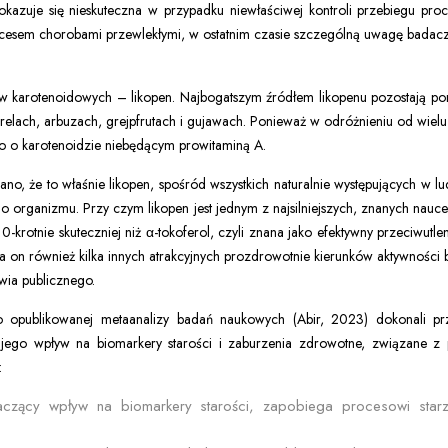
 okazuje się nieskuteczna w przypadku niewłaściwej kontroli przebiegu pr
cesem chorobami przewlekłymi, w ostatnim czasie szczególną uwagę badaczy p
ków karotenoidowych – likopen. Najbogatszym źródłem likopenu pozostają p
elach, arbuzach, grejpfrutach i gujawach. Ponieważ w odróżnieniu od wielu
o o karotenoidzie niebędącym prowitaminą A.
 że to właśnie likopen, spośród wszystkich naturalnie występujących w lu
go organizmu. Przy czym likopen jest jednym z najsilniejszych, znanych nauc
0-krotnie skuteczniej niż α-tokoferol, czyli znana jako efektywny przeciwutl
 ma on również kilka innych atrakcyjnych prozdrowotnie kierunków aktywności 
wia publicznego.
no opublikowanej metaanalizy badań naukowych (Abir, 2023) dokonali p
 jego wpływ na biomarkery starości i zaburzenia zdrowotne, związane z 
:
czący wpływ na biomarkery starości, zapobiega procesowi starzen