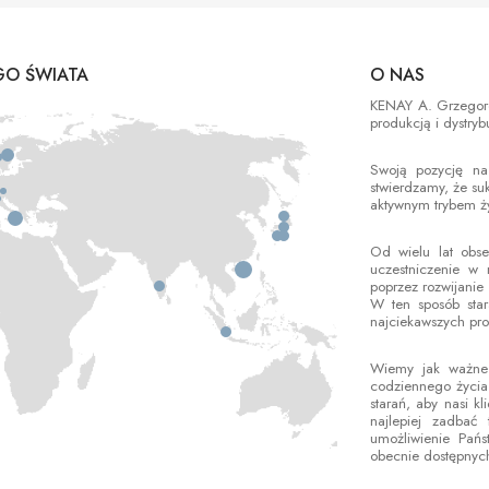
O ŚWIATA
O NAS
KENAY A. Grzegorek
produkcją i dystry
Swoją pozycję na
stwierdzamy, że s
aktywnym trybem ż
Od wielu lat obs
uczestniczenie w 
poprzez rozwijanie
W ten sposób sta
najciekawszych pro
Wiemy jak ważne 
codziennego życia
starań, aby nasi k
najlepiej zadbać
umożliwienie Pań
obecnie dostępnych