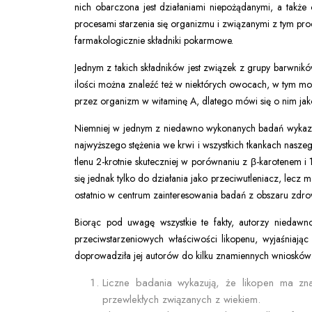
nich obarczona jest działaniami niepożądanymi, a także
procesami starzenia się organizmu i związanymi z tym pro
farmakologicznie składniki pokarmowe.
Jednym z takich składników jest związek z grupy barwni
ilości można znaleźć też w niektórych owocach, w tym mor
przez organizm w witaminę A, dlatego mówi się o nim jak
Niemniej w jednym z niedawno wykonanych badań wykazano,
najwyższego stężenia we krwi i wszystkich tkankach nasze
tlenu 2-krotnie skuteczniej w porównaniu z β-karotenem i 1
się jednak tylko do działania jako przeciwutleniacz, lecz
ostatnio w centrum zainteresowania badań z obszaru zdro
Biorąc pod uwagę wszystkie te fakty, autorzy niedaw
przeciwstarzeniowych właściwości likopenu, wyjaśniając
doprowadziła jej autorów do kilku znamiennych wniosków
Liczne badania wykazują, że likopen ma zna
przewlekłych związanych z wiekiem.