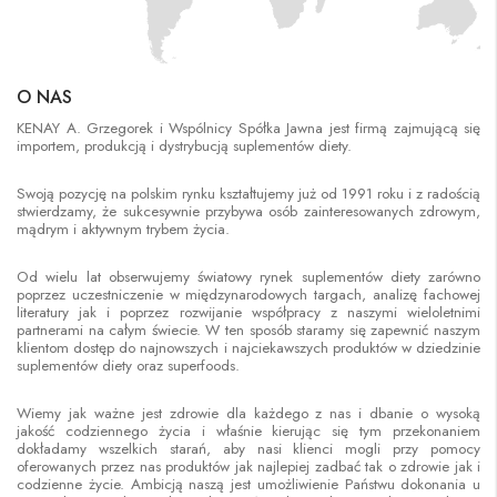
O NAS
KENAY A. Grzegorek i Wspólnicy Spółka Jawna jest firmą zajmującą się
importem, produkcją i dystrybucją suplementów diety.
Swoją pozycję na polskim rynku kształtujemy już od 1991 roku i z radością
stwierdzamy, że sukcesywnie przybywa osób zainteresowanych zdrowym,
mądrym i aktywnym trybem życia.
Od wielu lat obserwujemy światowy rynek suplementów diety zarówno
poprzez uczestniczenie w międzynarodowych targach, analizę fachowej
literatury jak i poprzez rozwijanie współpracy z naszymi wieloletnimi
partnerami na całym świecie. W ten sposób staramy się zapewnić naszym
klientom dostęp do najnowszych i najciekawszych produktów w dziedzinie
suplementów diety oraz superfoods.
Wiemy jak ważne jest zdrowie dla każdego z nas i dbanie o wysoką
jakość codziennego życia i właśnie kierując się tym przekonaniem
dokładamy wszelkich starań, aby nasi klienci mogli przy pomocy
oferowanych przez nas produktów jak najlepiej zadbać tak o zdrowie jak i
codzienne życie. Ambicją naszą jest umożliwienie Państwu dokonania u