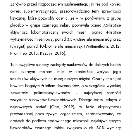
Zarówno przed rozpoczęciem suplementacji, jak też pod koniec
okresu suplementacyjnego, przeprowadzono testy sprawności
fizycznej, które pozwoliły ocenić, że – w porównaniu z grupą
placebo – grupa czarnego imbiru poprawiła ponad 7.5-krotnie
aktywność lokomotoryczną swoich mięśni, ponad 4-krotnie
wytrzymałość mięśniową, ponad 3.5-krotnie siłę mięśni nóg oraz
(uwaga!) ponad 10-krotnie siłę mięśni rąk (Wattanathorn, 2012;
Promthep, 2015; Kazuya, 2016).
Te niewątpliwe sukcesy zachęciły naukowców do dalszych badań
nad czarnym imbirem, m.in. w kontekście wpływu jego
składników aktywnych na masę naszych mięśni. Czarny imbir jest
bowiem bogatym źródłem flawonoidów, o szczególnie wysokiej
zawartości polimetoksyflawonów – najwyższej spośród
wszystkich surowców flawonoidowych. Dlatego też w jednym z
najnowszych badań (Ono, 2019), w fazie eksperymentu
prowadzonej poza żywym organizmem, zaobserwowano, że
dodatek do podłoża hodowlanego mieszanki najaktywniejszych
flawonoidów czarnego imbiru zwiększa o ok. 30% wymiary