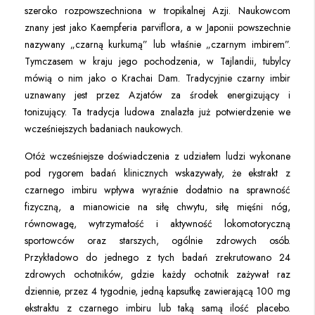
szeroko rozpowszechniona w tropikalnej Azji. Naukowcom
znany jest jako
Kaempferia parviflora
, a w Japonii powszechnie
nazywany „czarną kurkumą” lub właśnie „czarnym imbirem”.
Tymczasem w kraju jego pochodzenia, w Tajlandii, tubylcy
mówią o nim jako o Krachai Dam. Tradycyjnie czarny imbir
uznawany jest przez Azjatów za środek energizujący i
tonizujący. Ta tradycja ludowa znalazła już potwierdzenie we
wcześniejszych badaniach naukowych.
Otóż wcześniejsze doświadczenia z udziałem ludzi wykonane
pod rygorem badań klinicznych wskazywały, że ekstrakt z
czarnego imbiru wpływa wyraźnie dodatnio na sprawność
fizyczną, a mianowicie na siłę chwytu, siłę mięśni nóg,
równowagę, wytrzymałość i aktywność lokomotoryczną
sportowców oraz starszych, ogólnie zdrowych osób.
Przykładowo do jednego z tych badań zrekrutowano 24
zdrowych ochotników, gdzie każdy ochotnik zażywał raz
dziennie, przez 4 tygodnie, jedną kapsułkę zawierającą 100 mg
ekstraktu z czarnego imbiru lub taką samą ilość placebo.