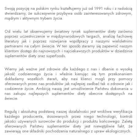
Swoją pozycję na polskim rynku kształtujemy już od 1991 roku i z radością
stwierdzamy, że sukcesywnie przybywa osób zainteresowanych zdrowym,
mądrym i aktywnym trybem życia.
Od wielu lat obserwujemy światowy rynek suplementów diety zarówno
poprzez uczestniczenie w międzynarodowych targach, analizę fachowej
literatury jak i poprzez rozwijanie współpracy z naszymi wieloletnimi
partnerami na całym świecie. W ten sposób staramy się zapewnić naszym
klientom dostęp do najnowszych i najciekawszych produktów w dziedzinie
suplementów diety oraz superfoods.
Wiemy jak ważne jest zdrowie dla każdego z nas i dbanie o wysoką
jakość codziennego życia i właśnie kierując się tym przekonaniem
dokładamy wszelkich starań, aby nasi klienci mogli przy pomocy
oferowanych przez nas produktów jak najlepiej zadbać tak o zdrowie jak i
codzienne życie. Ambicją naszą jest umożliwienie Państwu dokonania u
nas zakupu najlepszych suplementów diety obecnie dostępnych na
świecie.
Regułą i absolutną podstawą naszej działalności jest wnikliwa weryfikacja
każdego producenta, stosowanych przez niego technologii, kontroli
jakości używanych surowców do produkcji i produktu końcowego. Zaletą
oferowanych Państwu suplementów diety jest niewątpliwie fakt, że
zawierają one składniki pochodzenia naturalnego z upraw ekologicznych.