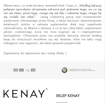
Wbrew temu co wiele lat temu stwierdził Mark Twain iż
„Według lekarzy
jedynym sposobem utrzymania zdrowia jest jedzenie tego, na co się
nie ma chęci, picie tego, czego się nie lubi i robienie tego, czego by
się wolało nie robić”
- naszą codzienną pracą nad rozszerzaniem
asortymentu oferowanego przez firmę, a także bacznym obserwowaniem
światowych rynków w zakresie suplementów diety oraz superfoods
udowadniamy, że dbanie o zdrowie, a co za tym idzie także i poprawianie
jakości codziennego życia nie musi kojarzyć się z nieprzyjemnym
obowiązkiem. Oferowane przez nas produkty stanowią również świetną
bazę do smacznych smoothies czy też deserów, które nie tylko mają
wzbogacić nasz organizm, ale także sprawiać przyjemność.
Zapraszamy do zapoznania się z naszą ofertą :)
SKLEP KENAY