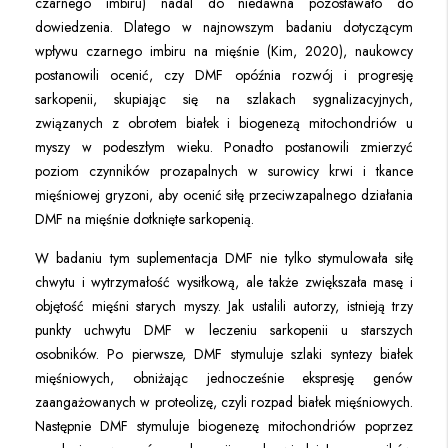
czarnego imbiru) nadal do niedawna pozostawało do
dowiedzenia. Dlatego w najnowszym badaniu dotyczącym
wpływu czarnego imbiru na mięśnie (Kim, 2020), naukowcy
postanowili ocenić, czy DMF opóźnia rozwój i progresję
sarkopenii, skupiając się na szlakach sygnalizacyjnych,
związanych z obrotem białek i biogenezą mitochondriów u
myszy w podeszłym wieku. Ponadto postanowili zmierzyć
poziom czynników prozapalnych w surowicy krwi i tkance
mięśniowej gryzoni, aby ocenić siłę przeciwzapalnego działania
DMF na mięśnie dotknięte sarkopenią.
W badaniu tym suplementacja DMF nie tylko stymulowała siłę
chwytu i wytrzymałość wysiłkową, ale także zwiększała masę i
objętość mięśni starych myszy. Jak ustalili autorzy, istnieją trzy
punkty uchwytu DMF w leczeniu sarkopenii u starszych
osobników. Po pierwsze, DMF stymuluje szlaki syntezy białek
mięśniowych, obniżając jednocześnie ekspresję genów
zaangażowanych w proteolizę, czyli rozpad białek mięśniowych.
Następnie DMF stymuluje biogenezę mitochondriów poprzez