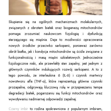
Skupienie się na ogólnych mechanizmach molekularnych,
związanych z obrotem białek oraz biogenezą mitochondriów
pomaga zrozumieć naukowcom fizjologię i dysfunkcję
starzejącego się mięśnia. Daje to możliwości opracowania
nowych środków przeciwko sarkopenii, ponieważ zarówno
obrót białka, jak i kondycja mitochondriów są ściśle związane z
funkcjonalnością i masą mięśni szkieletowych. Jednocześnie
fizjologicznie niski, ale przewlekły stan zapalny, jest jednym z
głównych czynników indukujących rozwój sarkopenii. A to z
tego powodu, że interleukina 6 (IL-6) i czynnik martwicy
nowotworu alfa (TNF-α), które reprezentują główne czynniki
prozapalne, odgrywają kluczową rolę w przyspieszaniu tempa
degradacji białek, pogarszaniu się funkcji mitochondriów oraz
wywoływaniu nadmiernej odpowiedzi zapalnej.
Czarny imbir
to roślina spokrewniona z popularnym imbirem,