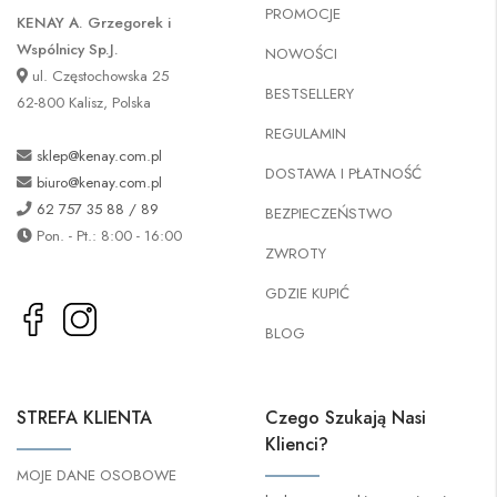
PROMOCJE
KENAY A. Grzegorek i
Wspólnicy Sp.J.
NOWOŚCI
ul. Częstochowska 25
BESTSELLERY
62-800 Kalisz, Polska
REGULAMIN
sklep@kenay.com.pl
DOSTAWA I PŁATNOŚĆ
biuro@kenay.com.pl
62 757 35 88 / 89
BEZPIECZEŃSTWO
Pon. - Pt.: 8:00 - 16:00
ZWROTY
GDZIE KUPIĆ
BLOG
STREFA KLIENTA
Czego Szukają Nasi
Klienci?
MOJE DANE OSOBOWE