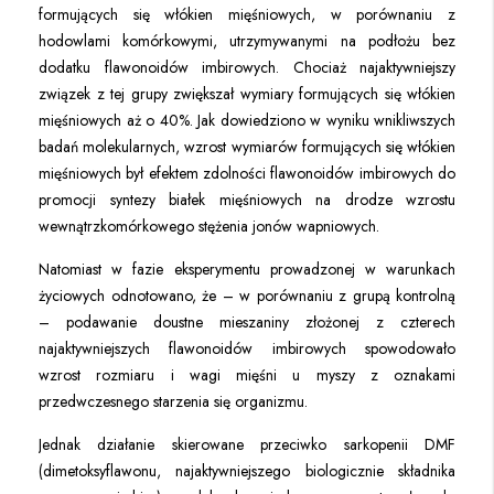
formujących się włókien mięśniowych, w porównaniu z
hodowlami komórkowymi, utrzymywanymi na podłożu bez
dodatku flawonoidów imbirowych. Chociaż najaktywniejszy
związek z tej grupy zwiększał wymiary formujących się włókien
mięśniowych aż o 40%. Jak dowiedziono w wyniku wnikliwszych
badań molekularnych, wzrost wymiarów formujących się włókien
mięśniowych był efektem zdolności flawonoidów imbirowych do
promocji syntezy białek mięśniowych na drodze wzrostu
wewnątrzkomórkowego stężenia jonów wapniowych.
Natomiast w fazie eksperymentu prowadzonej w warunkach
życiowych odnotowano, że – w porównaniu z grupą kontrolną
– podawanie doustne mieszaniny złożonej z czterech
najaktywniejszych flawonoidów imbirowych spowodowało
wzrost rozmiaru i wagi mięśni u myszy z oznakami
przedwczesnego starzenia się organizmu.
Jednak działanie skierowane przeciwko sarkopenii DMF
(dimetoksyflawonu, najaktywniejszego biologicznie składnika