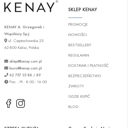
SKLEP KENAY
PROMOCJE
KENAY A. Grzegorek i
Wspólnicy Sp.J.
NOWOŚCI
ul. Częstochowska 25
BESTSELLERY
62-800 Kalisz, Polska
REGULAMIN
sklep@kenay.com.pl
DOSTAWA I PŁATNOŚĆ
biuro@kenay.com.pl
62 757 35 88 / 89
BEZPIECZEŃSTWO
Pon. - Pt.: 8:00 - 16:00
ZWROTY
GDZIE KUPIĆ
BLOG