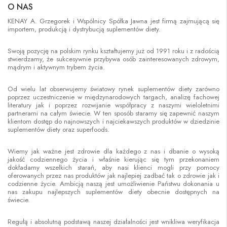
O NAS
KENAY A. Grzegorek i Wspólnicy Spółka Jawna jest firmą zajmującą się
importem, produkcją i dystrybucją suplementów diety.
Swoją pozycję na polskim rynku kształtujemy już od 1991 roku i z radością
stwierdzamy, że sukcesywnie przybywa osób zainteresowanych zdrowym,
mądrym i aktywnym trybem życia.
Od wielu lat obserwujemy światowy rynek suplementów diety zarówno
poprzez uczestniczenie w międzynarodowych targach, analizę fachowej
literatury jak i poprzez rozwijanie współpracy z naszymi wieloletnimi
partnerami na całym świecie. W ten sposób staramy się zapewnić naszym
klientom dostęp do najnowszych i najciekawszych produktów w dziedzinie
suplementów diety oraz superfoods.
Wiemy jak ważne jest zdrowie dla każdego z nas i dbanie o wysoką
jakość codziennego życia i właśnie kierując się tym przekonaniem
dokładamy wszelkich starań, aby nasi klienci mogli przy pomocy
oferowanych przez nas produktów jak najlepiej zadbać tak o zdrowie jak i
codzienne życie. Ambicją naszą jest umożliwienie Państwu dokonania u
nas zakupu najlepszych suplementów diety obecnie dostępnych na
świecie.
Regułą i absolutną podstawą naszej działalności jest wnikliwa weryfikacja