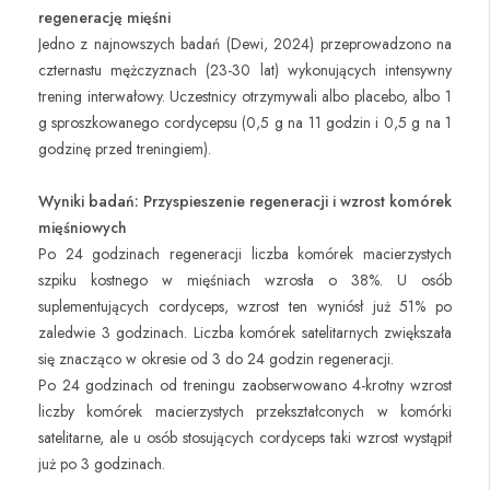
regenerację mięśni
Jedno z najnowszych badań (Dewi, 2024) przeprowadzono na
czternastu mężczyznach (23-30 lat) wykonujących intensywny
trening interwałowy. Uczestnicy otrzymywali albo placebo, albo 1
g sproszkowanego cordycepsu (0,5 g na 11 godzin i 0,5 g na 1
godzinę przed treningiem).
Wyniki badań: Przyspieszenie regeneracji i wzrost komórek
mięśniowych
Po 24 godzinach regeneracji liczba komórek macierzystych
szpiku kostnego w mięśniach wzrosła o 38%. U osób
suplementujących cordyceps, wzrost ten wyniósł już 51% po
zaledwie 3 godzinach. Liczba komórek satelitarnych zwiększała
się znacząco w okresie od 3 do 24 godzin regeneracji.
Po 24 godzinach od treningu zaobserwowano 4-krotny wzrost
liczby komórek macierzystych przekształconych w komórki
satelitarne, ale u osób stosujących cordyceps taki wzrost wystąpił
już po 3 godzinach.