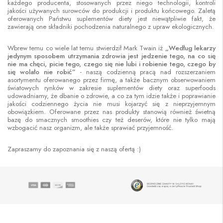
każdego producenta, stosowanych przez niego technologii, kontroli
jakości używanych surowców do produkcji i produktu końcowego. Zaletą
oferowanych Państwu suplementów diety jest niewątpliwie fakt, że
zawierają one składniki pochodzenia naturalnego z upraw ekologicznych.
Wbrew temu co wiele lat temu stwierdził Mark Twain iż
„Według lekarzy
jedynym sposobem utrzymania zdrowia jest jedzenie tego, na co się
nie ma chęci, picie tego, czego się nie lubi i robienie tego, czego by
się wolało nie robić”
- naszą codzienną pracą nad rozszerzaniem
asortymentu oferowanego przez firmę, a także bacznym obserwowaniem
światowych rynków w zakresie suplementów diety oraz superfoods
udowadniamy, że dbanie o zdrowie, a co za tym idzie także i poprawianie
jakości codziennego życia nie musi kojarzyć się z nieprzyjemnym
obowiązkiem. Oferowane przez nas produkty stanowią również świetną
bazę do smacznych smoothies czy też deserów, które nie tylko mają
wzbogacić nasz organizm, ale także sprawiać przyjemność.
Zapraszamy do zapoznania się z naszą ofertą :)