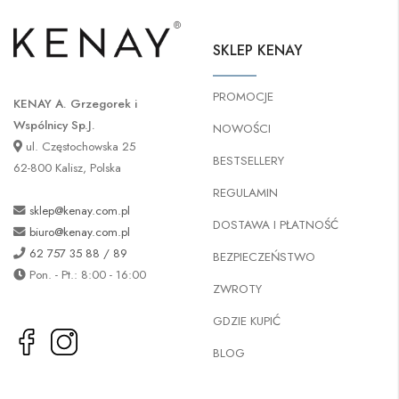
SKLEP KENAY
PROMOCJE
KENAY A. Grzegorek i
Wspólnicy Sp.J.
NOWOŚCI
ul. Częstochowska 25
BESTSELLERY
62-800 Kalisz, Polska
REGULAMIN
sklep@kenay.com.pl
DOSTAWA I PŁATNOŚĆ
biuro@kenay.com.pl
62 757 35 88 / 89
BEZPIECZEŃSTWO
Pon. - Pt.: 8:00 - 16:00
ZWROTY
GDZIE KUPIĆ
BLOG