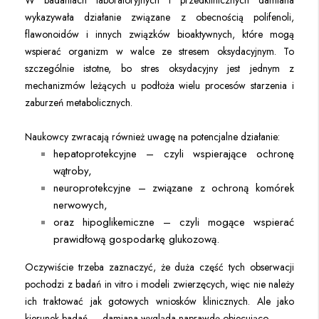
wykazywała działanie związane z obecnością polifenoli,
flawonoidów i innych związków bioaktywnych, które mogą
wspierać organizm w walce ze stresem oksydacyjnym. To
szczególnie istotne, bo stres oksydacyjny jest jednym z
mechanizmów leżących u podłoża wielu procesów starzenia i
zaburzeń metabolicznych.
Naukowcy zwracają również uwagę na potencjalne działanie:
hepatoprotekcyjne – czyli wspierające ochronę
wątroby,
neuroprotekcyjne – związane z ochroną komórek
nerwowych,
oraz hipoglikemiczne – czyli mogące wspierać
prawidłową gospodarkę glukozową.
Oczywiście trzeba zaznaczyć, że duża część tych obserwacji
pochodzi z badań in vitro i modeli zwierzęcych, więc nie należy
ich traktować jak gotowych wniosków klinicznych. Ale jako
kierunek badań — damiana wygląda naprawdę obiecująco.