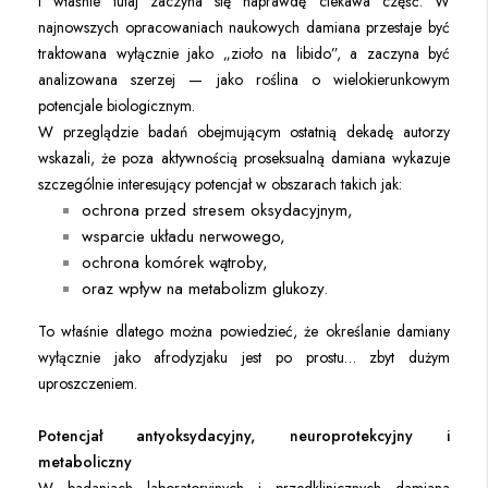
I właśnie tutaj zaczyna się naprawdę ciekawa część. W
najnowszych opracowaniach naukowych damiana przestaje być
traktowana wyłącznie jako „zioło na libido”, a zaczyna być
analizowana szerzej — jako roślina o wielokierunkowym
potencjale biologicznym.
W przeglądzie badań obejmującym ostatnią dekadę autorzy
wskazali, że poza aktywnością proseksualną damiana wykazuje
szczególnie interesujący potencjał w obszarach takich jak:
ochrona przed stresem oksydacyjnym,
wsparcie układu nerwowego,
ochrona komórek wątroby,
oraz wpływ na metabolizm glukozy.
To właśnie dlatego można powiedzieć, że określanie damiany
wyłącznie jako afrodyzjaku jest po prostu… zbyt dużym
uproszczeniem.
Potencjał antyoksydacyjny, neuroprotekcyjny i
metaboliczny
W badaniach laboratoryjnych i przedklinicznych damiana