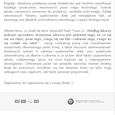
Regułą i absolutną podstawą naszej działalności jest wnikliwa weryfikacja
każdego producenta, stosowanych przez niego technologii, kontroli
jakości używanych surowców do produkcji i produktu końcowego. Zaletą
oferowanych Państwu suplementów diety jest niewątpliwie fakt, że
zawierają one składniki pochodzenia naturalnego z upraw ekologicznych.
Wbrew temu co wiele lat temu stwierdził Mark Twain iż
„Według lekarzy
jedynym sposobem utrzymania zdrowia jest jedzenie tego, na co się
nie ma chęci, picie tego, czego się nie lubi i robienie tego, czego by
się wolało nie robić”
- naszą codzienną pracą nad rozszerzaniem
asortymentu oferowanego przez firmę, a także bacznym obserwowaniem
światowych rynków w zakresie suplementów diety oraz superfoods
udowadniamy, że dbanie o zdrowie, a co za tym idzie także i poprawianie
jakości codziennego życia nie musi kojarzyć się z nieprzyjemnym
obowiązkiem. Oferowane przez nas produkty stanowią również świetną
bazę do smacznych smoothies czy też deserów, które nie tylko mają
wzbogacić nasz organizm, ale także sprawiać przyjemność.
Zapraszamy do zapoznania się z naszą ofertą :)