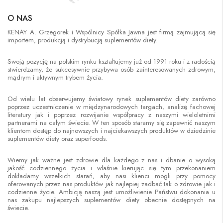
O NAS
KENAY A. Grzegorek i Wspólnicy Spółka Jawna jest firmą zajmującą się
importem, produkcją i dystrybucją suplementów diety.
Swoją pozycję na polskim rynku kształtujemy już od 1991 roku i z radością
stwierdzamy, że sukcesywnie przybywa osób zainteresowanych zdrowym,
mądrym i aktywnym trybem życia.
Od wielu lat obserwujemy światowy rynek suplementów diety zarówno
poprzez uczestniczenie w międzynarodowych targach, analizę fachowej
literatury jak i poprzez rozwijanie współpracy z naszymi wieloletnimi
partnerami na całym świecie. W ten sposób staramy się zapewnić naszym
klientom dostęp do najnowszych i najciekawszych produktów w dziedzinie
suplementów diety oraz superfoods.
Wiemy jak ważne jest zdrowie dla każdego z nas i dbanie o wysoką
jakość codziennego życia i właśnie kierując się tym przekonaniem
dokładamy wszelkich starań, aby nasi klienci mogli przy pomocy
oferowanych przez nas produktów jak najlepiej zadbać tak o zdrowie jak i
codzienne życie. Ambicją naszą jest umożliwienie Państwu dokonania u
nas zakupu najlepszych suplementów diety obecnie dostępnych na
świecie.