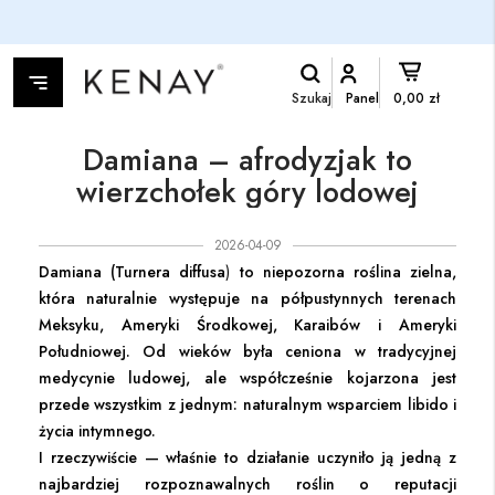
Szukaj
Panel
0,00 zł
Damiana – afrodyzjak to
wierzchołek góry lodowej
2026-04-09
Damiana (
Turnera diffusa
)
to niepozorna roślina zielna,
która naturalnie występuje na półpustynnych terenach
Meksyku, Ameryki Środkowej, Karaibów i Ameryki
Południowej. Od wieków była ceniona w tradycyjnej
medycynie ludowej, ale współcześnie kojarzona jest
przede wszystkim z jednym: naturalnym wsparciem libido i
życia intymnego.
I rzeczywiście — właśnie to działanie uczyniło ją jedną z
najbardziej rozpoznawalnych roślin o reputacji