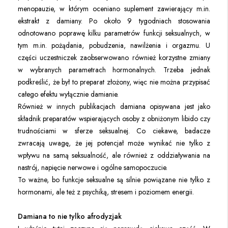
menopauzie, w którym oceniano suplement zawierający m.in.
ekstrakt z damiany. Po około 9 tygodniach stosowania
odnotowano poprawę kilku parametrów funkcji seksualnych, w
tym m.in. pożądania, pobudzenia, nawilżenia i orgazmu. U
części uczestniczek zaobserwowano również korzystne zmiany
w wybranych parametrach hormonalnych. Trzeba jednak
podkreślić, że był to preparat złożony, więc nie można przypisać
całego efektu wyłącznie damianie.
Również w innych publikacjach damiana opisywana jest jako
składnik preparatów wspierających osoby z obniżonym libido czy
trudnościami w sferze seksualnej. Co ciekawe, badacze
zwracają uwagę, że jej potencjał może wynikać nie tylko z
wpływu na samą seksualność, ale również z oddziaływania na
nastrój, napięcie nerwowe i ogólne samopoczucie.
To ważne, bo funkcje seksualne są silnie powiązane nie tylko z
hormonami, ale też z psychiką, stresem i poziomem energii.
Damiana to nie tylko afrodyzjak